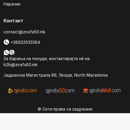
Нарачки
Контакт
contact@zirafa50.mk
+38922633364
За барања на понуди, контактирајте нѐ на:
b2b@zirafa50.mk
Jадранска Магистрала 86, Skopje, North Macedonia
© Сите права се задржани