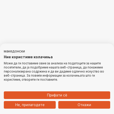
македонски
Ние користиме колачиња
Може да ги поставиме овие за анализа на податоците за нашите
посетители, да ја подобриме нашата веб-страница, да покажеме
персонализирана содржина и да ви дадеме одлично искуство во
веб-страница. За повеќе информации за колачињата што ги
користиме, отворете ги поставките.
Прифати сѐ
1
Не, прилагодете
Откажи
Дома
Категории
Кошничка