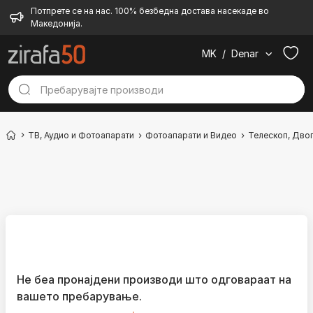
Потпрете се на нас. 100% безбедна достава насекаде во
Македонија.
MK
/
Denar
ТВ, Аудио и Фотоапарати
Фотоапарати и Видео
Телескоп, Дво
Не беа пронајдени производи што одговараат на
вашето пребарување.