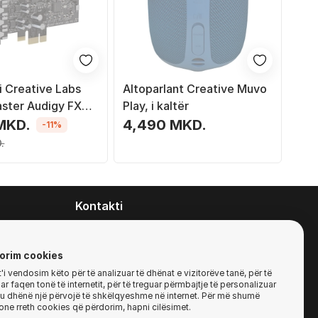
i Creative Labs
Altoparlant Creative Muvo
aster Audigy FX
Play, i kaltër
PCIe, e zezë
MKD.
4,490 MKD.
-11%
.
Kontakti
contact@zirafa50.mk
+38922633364
orim cookies
i vendosim këto për të analizuar të dhënat e vizitorëve tanë, për të
r faqen tonë të internetit, për të treguar përmbajtje të personalizuar
Për kërkesa të ofertave:
'ju dhënë një përvojë të shkëlqyeshme në internet. Për më shumë
b2b@zirafa50.mk
one rreth cookies që përdorim, hapni cilësimet.