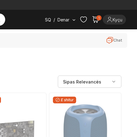
1
SQ
/
Denar
Kyçu
Chat
E shitur