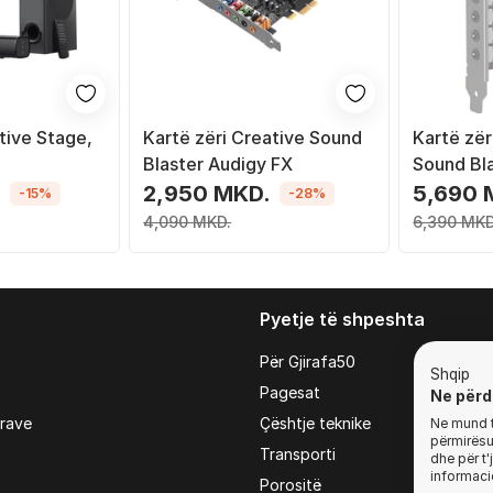
tive Stage,
Kartë zëri Creative Sound
Kartë zër
Blaster Audigy FX
Sound Bl
V2, 5.1, 
.
2,950 MKD.
5,690 
-15%
-28%
4,090 MKD.
6,390 MKD
Pyetje të shpeshta
Për Gjirafa50
Shqip
Pagesat
Ne përd
irave
Çështje teknike
Ne mund t'
përmirësua
Transporti
dhe për t
informaci
Porositë