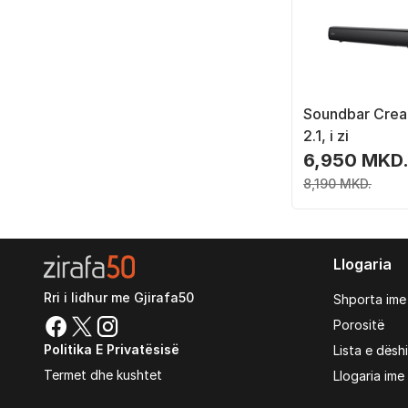
Soundbar Crea
2.1, i zi
6,950 MKD
8,190 MKD.
Llogaria
Rri i lidhur me Gjirafa50
Shporta ime
Porositë
Politika E Privatësisë
Lista e dësh
Termet dhe kushtet
Llogaria ime