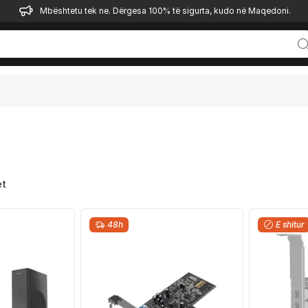
Mbështetu tek ne. Dërgesa 100% të sigurta, kudo në Maqedoni.
et
48h
E shitur