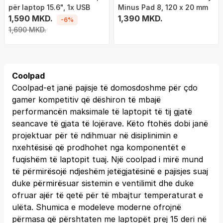
për laptop 15.6", 1x USB
Minus Pad 8, 120 x 20 mm
1,590 MKD.
1,390 MKD.
-6%
1,690 MKD.
Coolpad
Coolpad-et janë pajisje të domosdoshme për çdo
gamer kompetitiv që dëshiron të mbajë
performancën maksimale të laptopit të tij gjatë
seancave të gjata të lojërave. Këto ftohës dobi janë
projektuar për të ndihmuar në disiplinimin e
nxehtësisë që prodhohet nga komponentët e
fuqishëm të laptopit tuaj. Një coolpad i mirë mund
të përmirësojë ndjeshëm jetëgjatësinë e pajisjes suaj
duke përmirësuar sistemin e ventilimit dhe duke
ofruar ajër të qetë për të mbajtur temperaturat e
ulëta. Shumica e modeleve moderne ofrojnë
përmasa që përshtaten me laptopët prej 15 deri në