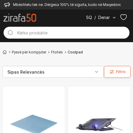
Mbështetu tek ne. Dërgesa 100% të sigurta, kudo në Maqedoni.
SQ
/
Denar
Pjesë për kompjuter
Ftohës
Coolpad
Filtro