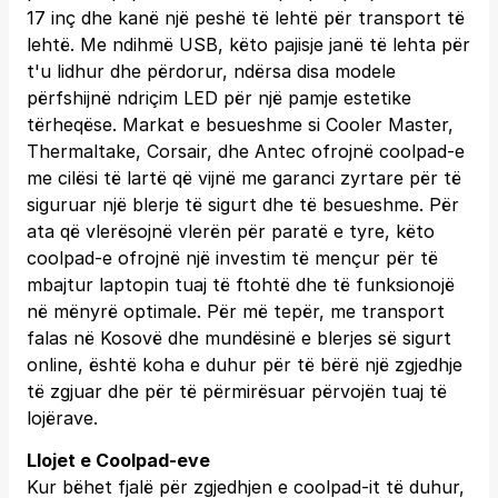
17 inç dhe kanë një peshë të lehtë për transport të
lehtë. Me ndihmë USB, këto pajisje janë të lehta për
t'u lidhur dhe përdorur, ndërsa disa modele
përfshijnë ndriçim LED për një pamje estetike
tërheqëse. Markat e besueshme si Cooler Master,
Thermaltake, Corsair, dhe Antec ofrojnë coolpad-e
me cilësi të lartë që vijnë me garanci zyrtare për të
siguruar një blerje të sigurt dhe të besueshme. Për
ata që vlerësojnë vlerën për paratë e tyre, këto
coolpad-e ofrojnë një investim të mençur për të
mbajtur laptopin tuaj të ftohtë dhe të funksionojë
në mënyrë optimale. Për më tepër, me transport
falas në Kosovë dhe mundësinë e blerjes së sigurt
online, është koha e duhur për të bërë një zgjedhje
të zgjuar dhe për të përmirësuar përvojën tuaj të
lojërave.
Llojet e Coolpad-eve
Kur bëhet fjalë për zgjedhjen e coolpad-it të duhur,