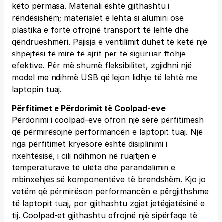
këto përmasa. Materiali është gjithashtu i
rëndësishëm; materialet e lehta si alumini ose
plastika e fortë ofrojnë transport të lehtë dhe
qëndrueshmëri. Pajisja e ventilimit duhet të ketë një
shpejtësi të mirë të ajrit për të siguruar ftohje
efektive. Për më shumë fleksibilitet, zgjidhni një
model me ndihmë USB që lejon lidhje të lehtë me
laptopin tuaj.
Përfitimet e Përdorimit të Coolpad-eve
Përdorimi i coolpad-eve ofron një sërë përfitimesh
që përmirësojnë performancën e laptopit tuaj. Një
nga përfitimet kryesore është disiplinimi i
nxehtësisë, i cili ndihmon në ruajtjen e
temperaturave të ulëta dhe parandalimin e
mbinxehjes së komponentëve të brendshëm. Kjo jo
vetëm që përmirëson performancën e përgjithshme
të laptopit tuaj, por gjithashtu zgjat jetëgjatësinë e
tij. Coolpad-et gjithashtu ofrojnë një sipërfaqe të