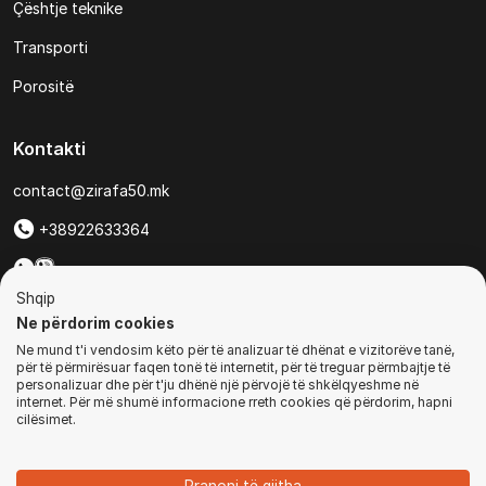
Çështje teknike
Transporti
Porositë
Kontakti
contact@zirafa50.mk
+38922633364
Për kërkesa të ofertave:
Shqip
b2b@zirafa50.mk
Ne përdorim cookies
Ne mund t'i vendosim këto për të analizuar të dhënat e vizitorëve tanë,
Jadranska Magistrala No. 86, Skopje, North Macedonia
për të përmirësuar faqen tonë të internetit, për të treguar përmbajtje të
personalizuar dhe për t'ju dhënë një përvojë të shkëlqyeshme në
internet. Për më shumë informacione rreth cookies që përdorim, hapni
cilësimet.
© Të gjitha të drejtat e rezervuara