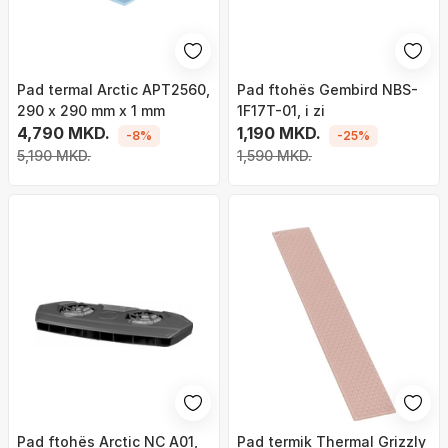
Pad termal Arctic APT2560,
Pad ftohës Gembird NBS-
290 x 290 mm x 1 mm
1F17T-01, i zi
4,790 MKD.
1,190 MKD.
-8%
-25%
5,190 MKD.
1,590 MKD.
Pad ftohës Arctic NC A01,
Pad termik Thermal Grizzly