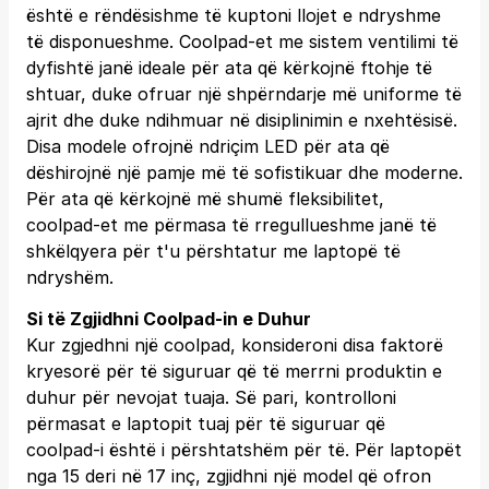
është e rëndësishme të kuptoni llojet e ndryshme
të disponueshme. Coolpad-et me sistem ventilimi të
dyfishtë janë ideale për ata që kërkojnë ftohje të
shtuar, duke ofruar një shpërndarje më uniforme të
ajrit dhe duke ndihmuar në disiplinimin e nxehtësisë.
Disa modele ofrojnë ndriçim LED për ata që
dëshirojnë një pamje më të sofistikuar dhe moderne.
Për ata që kërkojnë më shumë fleksibilitet,
coolpad-et me përmasa të rregullueshme janë të
shkëlqyera për t'u përshtatur me laptopë të
ndryshëm.
Si të Zgjidhni Coolpad-in e Duhur
Kur zgjedhni një coolpad, konsideroni disa faktorë
kryesorë për të siguruar që të merrni produktin e
duhur për nevojat tuaja. Së pari, kontrolloni
përmasat e laptopit tuaj për të siguruar që
coolpad-i është i përshtatshëm për të. Për laptopët
nga 15 deri në 17 inç, zgjidhni një model që ofron