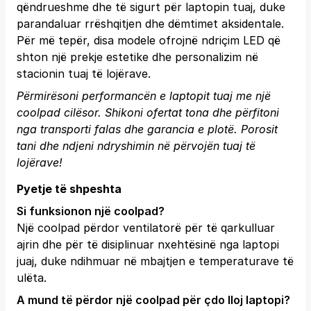
qëndrueshme dhe të sigurt për laptopin tuaj, duke
parandaluar rrëshqitjen dhe dëmtimet aksidentale.
Për më tepër, disa modele ofrojnë ndriçim LED që
shton një prekje estetike dhe personalizim në
stacionin tuaj të lojërave.
Përmirësoni performancën e laptopit tuaj me një
coolpad cilësor. Shikoni ofertat tona dhe përfitoni
nga transporti falas dhe garancia e plotë.
Porosit
tani
dhe ndjeni ndryshimin në përvojën tuaj të
lojërave!
Pyetje të shpeshta
Si funksionon një coolpad?
Një coolpad përdor ventilatorë për të qarkulluar
ajrin dhe për të disiplinuar nxehtësinë nga laptopi
juaj, duke ndihmuar në mbajtjen e temperaturave të
ulëta.
A mund të përdor një coolpad për çdo lloj laptopi?