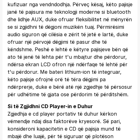
kufizuar nga vendndodhja. Përveç kësaj, këto pajisje
janë të pajisura me teknologji moderne si bluetooth
dhe lidhje AUX, duke ofruar fleksibilitet në mënyrën
se si zgjidhni të dëgjoni muzikën tuaj. Përmirësimi
audio siguron që cilësia e zërit të jetë e lartë, duke
ofruar një përvojë dëgjimi të pasur dhe të
këndshme. Peshë e lehtë e këtyre pajisjeve bën që
ato të jenë të lehta për t'u mbajtur dhe përdorur,
ndërsa ekran LCD ofron një ndërfaqe të lehtë për
t'u përdorur. Me bateri lithium-ion të integruar,
këto pajisje ofrojnë orë të tëra dëgjimi pa
ndërprerje, duke e bërë atë një zgjedhje të përsosur
për udhëtime të gjata ose përdorim të përditshëm.
Si të Zgjidhni CD Player-in e Duhur
Zgjedhja e cd player portativ të duhur kërkon
vëmendje ndaj disa faktorëve kryesorë. Së pari,
konsideroni kapacitetin e CD që pajisja mund të
mbajë dhe luajë, për të siguruar që plotëson