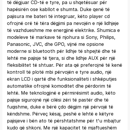
të dëgjuar CD-të e tyre, pa u shqetësuar për
hapësirën ose kabllot e shumta. Duke qenë të
pajisura me bateri të integruar, këto player cd
ofrojnë orë të tëra dëgjimi pa nevojën e një lidhjeje
të vazhdueshme me energjinë elektrike. Shumica e
modeleve të markave të njohura si Sony, Philips,
Panasonic, JVC, dhe GPO, vijnë me opsione
moderne si bluetooth për lidhje të shpejtë dhe të
lehtë me pajisje të tjera, si dhe lidhje AUX për një
fleksibilitet të shtuar. Për ata që preferojnë të kenë
kontroll të plotë mbi përvojën e tyre audio, një
ekran LCD i qartë dhe funksionaliteti i shkëputjes
automatike ofrojnë komoditet dhe përdorim të
lehtë. Me teknologjinë e përmirësimit audio, këto
pajisje sigurojnë një cilësi zëri të pastër dhe të
fuqishme, duke e bërë çdo dëgjim një përvojë të
këndshme. Përveç kësaj, peshë e lehtë e këtyre
pajisjeve i bën ato të përshtatshme për t'u mbajtur
kudo që shkoni. Me një kapacitet të mjaftueshëm