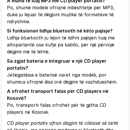
A mund të luaj MP3 me CD player portativ?
Po, shumë modele ofrojnë mbështetje për MP3,
duke ju lejuar të dëgjoni muzikë të formateve të
ndryshme.
Si funksionon lidhja bluetooth në këto pajisje?
Lidhja bluetooth ju lejon të lidhni pajisjen tuaj me
altoparlantë ose kufje pa kabllo, për një përvojë
dëgjimi më të lehtë.
Sa zgjat bateria e integruar e një CD player
portativ?
Jetëgjatësia e baterisë varet nga modeli, por
shumica ofrojnë disa orë dëgjimi të vazhdueshëm.
A ofrohet transport falas për CD players në
Kosovë?
Po, transporti falas ofrohet për të gjitha CD
players në Kosovë.
CD player portativ ofron dëgjim të cilësisë së lartë