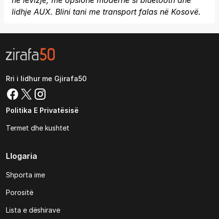
në lëvizje, me opsione moderne si bluetooth dhe
lidhje AUX. Blini tani me transport falas në Kosovë.
Rri i lidhur me Gjirafa50
Politika E Privatësisë
Termet dhe kushtet
Llogaria
Shporta ime
Porositë
Lista e dëshirave