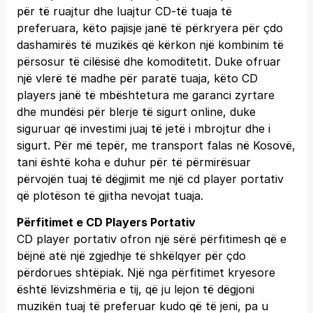
për të ruajtur dhe luajtur CD-të tuaja të
preferuara, këto pajisje janë të përkryera për çdo
dashamirës të muzikës që kërkon një kombinim të
përsosur të cilësisë dhe komoditetit. Duke ofruar
një vlerë të madhe për paratë tuaja, këto CD
players janë të mbështetura me garanci zyrtare
dhe mundësi për blerje të sigurt online, duke
siguruar që investimi juaj të jetë i mbrojtur dhe i
sigurt. Për më tepër, me transport falas në Kosovë,
tani është koha e duhur për të përmirësuar
përvojën tuaj të dëgjimit me një cd player portativ
që plotëson të gjitha nevojat tuaja.
Përfitimet e CD Players Portativ
CD player portativ ofron një sërë përfitimesh që e
bëjnë atë një zgjedhje të shkëlqyer për çdo
përdorues shtëpiak. Një nga përfitimet kryesore
është lëvizshmëria e tij, që ju lejon të dëgjoni
muzikën tuaj të preferuar kudo që të jeni, pa u