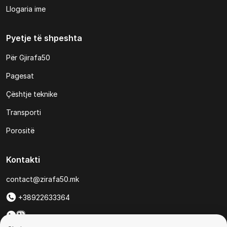
Llogaria ime
Pyetje të shpeshta
Për Gjirafa50
Pagesat
Çështje teknike
Transporti
Porositë
Kontakti
contact@zirafa50.mk
+38922633364
Për kërkesa të ofertave: