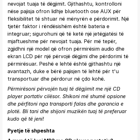
nevojat tuaja të dëgjimit. Gjithashtu, kontrolloni
nëse pajisja ofron lidhje bluetooth ose AUX për
fleksibilitet të shtuar në mënyrën e përdorimit. Një
tjetër faktor i rëndësishëm është bateria e
integruar; sigurohuni që të ketë një jetëgjatësi të
mjaftueshme për nevojat tuaja. Për më tepër,
zgjidhni një model që ofron përmirësim audio dhe
ekran LCD për një përvojë dëgjimi dhe përdorimi të
përmirësuar. Peshë e lehtë është gjithashtu një
avantazh, duke e bërë pajisjen të lehtë për t'u
transportuar dhe përdorur në çdo kohë.
Përmirësoni përvojën tuaj të dëgjimit me një CD
player portativ cilësor. Shikoni më shumë opsione
dhe përfitoni nga transporti falas dhe garancia e
plotë.
Bli tani
dhe shijoni muzikën tuaj të preferuar
kudo që të jeni!
Pyetje të shpeshta