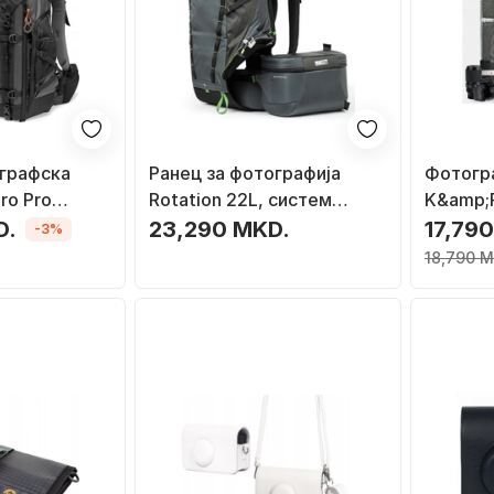
ографска
Ранец за фотографија
Фотогр
ro Pro
Rotation 22L, систем
K&amp;
 AW II, за
Rotation180, 22L, сив
Backpac
D.
23,290 MKD.
17,79
-3%
едални, со
лаптоп 
18,790 M
топ 15\", сив
зелена