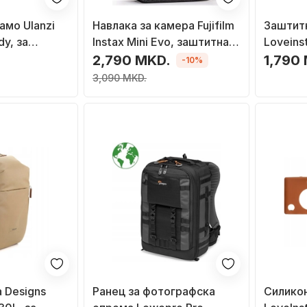
амо Ulanzi
Навлака за камера Fujifilm
Заштит
y, за
Instax Mini Evo, заштитна,
Loveinst
ветло сива
црна
Instax P
.
2,790 MKD.
1,790
-10%
ремен, 
3,090 MKD.
 Designs
Ранец за фотографска
Силикон