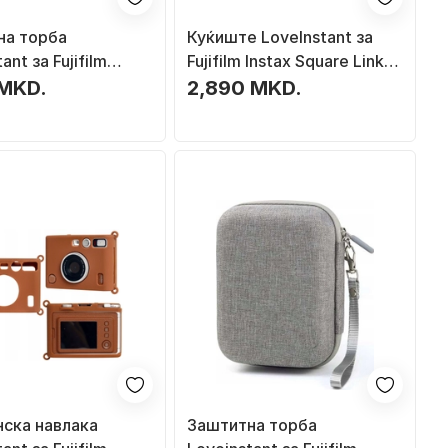
на торба
Куќиште LoveInstant за
ant за Fujifilm
Fujifilm Instax Square Link,
al, EVA PU, со
еко кожа, со ремен,
 MKD.
2,890 MKD.
розова
темно зелена
ска навлака
Заштитна торба