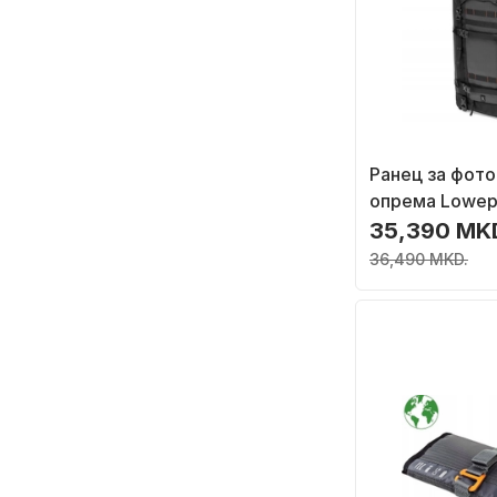
Ранец за фот
опрема Lowep
Trekker BP 550
35,390 MK
DSLR и безогл
36,490 MKD.
простор за лап