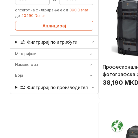
опсегот на филтрирање е од
390 Denar
до
40490 Denar
Аплицирај
Филтрирај по атрибути
Материјали
Наменето за
Професионал
фотографска 
Боја
Lowepro Pro T
38,190 MKD
Филтрирај по производител
650 AW II, отп
временски усл