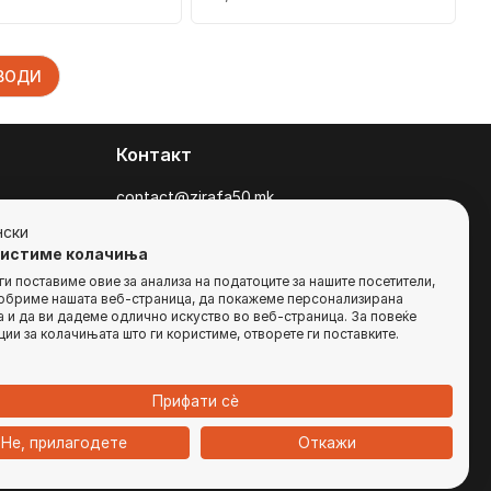
ЗВОДИ
Контакт
contact@zirafa50.mk
+38922633364
нски
ристиме колачиња
За барања на понуди, контактирајте нѐ
и поставиме овие за анализа на податоците за нашите посетители,
добриме нашата веб-страница, да покажеме персонализирана
на:
 и да ви дадеме одлично искуство во веб-страница. За повеќе
b2b@zirafa50.mk
ии за колачињата што ги користиме, отворете ги поставките.
Jадранска Магистрала 86, Skopje, North
Macedonia
Прифати сѐ
Не, прилагодете
Откажи