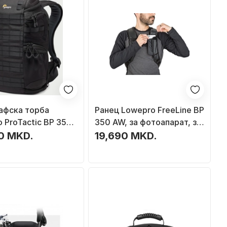
афска торба
Ранец Lowepro FreeLine BP
 ProTactic BP 350
350 AW, за фотоапарат, за
за DSLR и објективи,
лаптоп 15", црн
0 MKD.
19,690 MKD.