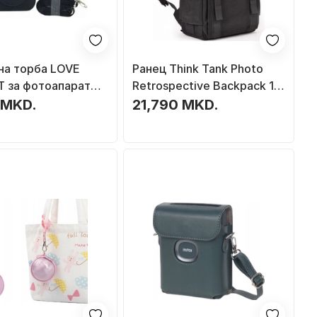
на торба LOVE
Ранец Think Tank Photo
T за фотоапарат
Retrospective Backpack 15
 Instax Mini 41, еко
V2.0, за камера, за лаптоп
 MKD.
21,790 MKD.
о ремен, црна
15", црн