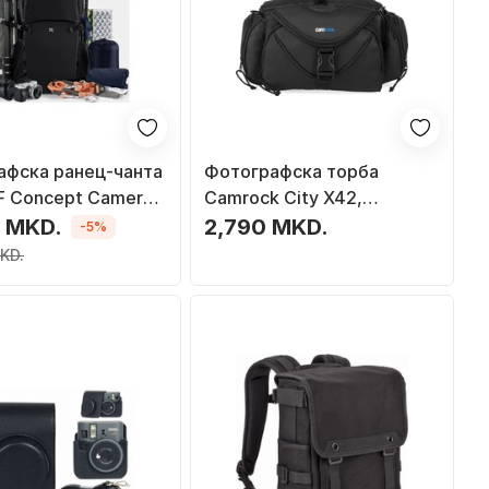
афска ранец-чанта
Фотографска торба
F Concept Camera
Camrock City X42,
k 30L, за DSLR, за
организер за камера и
0 MKD.
2,790 MKD.
-5%
15", маслинесто
објективи, црн најлон
KD.