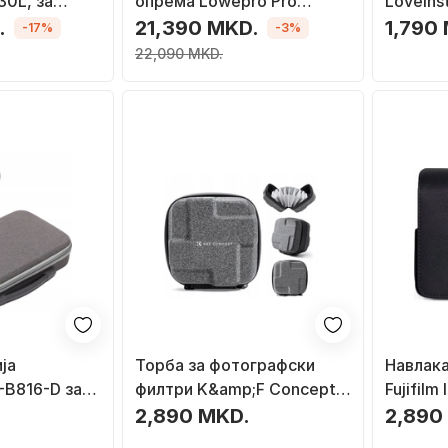
30L, за
опрема Lowepro Pro
LoveInst
а лаптоп
Trekker BP 350 AW II, за
Instax 
.
21,390 MKD.
1,790
-17%
-3%
DSLR и безогледални
SB10161
22,090 MKD.
фотоапарати, простор за
лаптоп 15\", сив
ја
Торба за фотографски
Навлака
-B816-D за
филтри K&amp;F Concept
Fujifilm
отпорна на
KF13.185, капацитет до 10
заштитн
.
2,890 MKD.
2,890
, црна
филтри, за филтри до