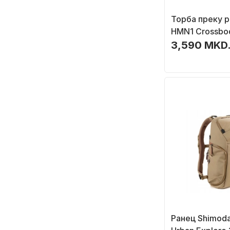
Торба преку р
HMN1 Crossbod
фотоапарат, с
3,590 MKD
Ранец Shimoda