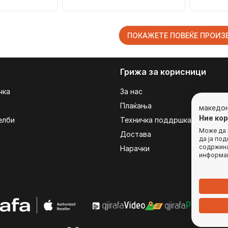
82mm, црна
ПОКАЖЕТЕ ПОВЕЌЕ ПРОИ
Грижа за корисници
чка
За нас
Плаќања
македо
Ние ко
елби
Техничка поддршка
Може да г
Достава
да ја по
содржина
Нарачки
информац