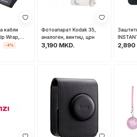
а кабли
Фотоапарат Kodak 35,
Заштит
Up Wrap,
аналоген, винтиџ, црн
INSTAN
мно сив
Fujifilm
.
3,190 MKD.
2,890
-4%
кожа, с