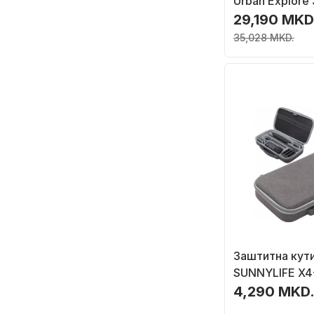
Urban Explore 
фотоапарат, з
29,190 MKD
16\", боја Boa
35,028 MKD.
Заштитна кути
SUNNYLIFE X4
Insta360 X4, 
4,290 MKD
вода, со рачка