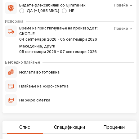
Бидете флексибилни со GjirafaFlex
Повеќе
ДА (+1,085 MKD.)
НЕ
Време на пристигнување на производот е периодот од
Испорака
моментот кога е направена верификација на вашата
Време на пристигнување на производот:
Повеќе
нарачка и известувањето за верификација што го
СКОПЈЕ
добивате преку е-пошта или смс.
04 септември 2026 - 05 септември 2026
Ако нарачката е поставена сега, производот
Македонија, други
пристигнува во временскиот рок наведен погоре.
05 септември 2026 - 07 септември 2026
Постојано ќе Ве известуваме преку е-пошта за
локацијата на вашата нарачка, како и кога истата ќе
Безбедно плаќање
пристигне во нашиот магацин и кога ќе биде испорачана
до вашата адреса.
Исплата во готовина
*Во 99% од случаите, производите пристигнуваат во временскиот
Плаќање на жиро-сметка
рок наведен погоре. Имајте в предвид дека меѓународните празници
влијаат испораката да се одложи за околу 2 дена.
На жиро сметка
Опис
Спецификации
Проценки