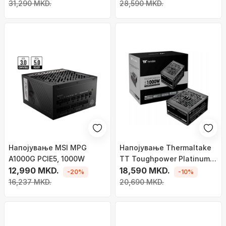
1200W
31,290 MKD.
28,590 MKD.
Напојување MSI MPG
Напојување Thermaltake
A1000G PCIE5, 1000W
TT Toughpower Platinum
12,990 MKD.
SFX, 1000W
18,590 MKD.
-20%
-10%
16,237 MKD.
20,690 MKD.