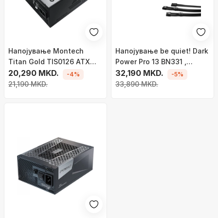
Напојување Montech
Напојување be quiet! Dark
Titan Gold TIS0126 ATX
Power Pro 13 BN331 ,
3.0, 1200W
20,290 MKD.
1300W
32,190 MKD.
-4%
-5%
21,190 MKD.
33,890 MKD.