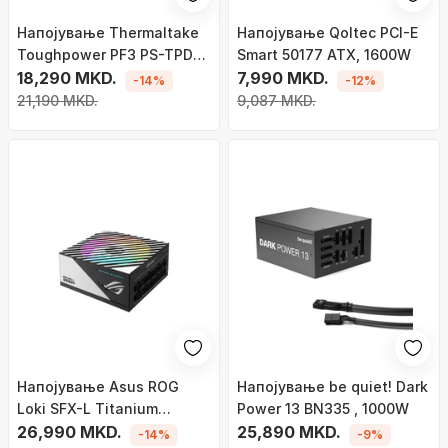
Напојување Thermaltake
Напојување Qoltec PCI-E
Toughpower PF3 PS-TPD-
Smart 50177 ATX, 1600W
1200FNFAPE-3 ATX 3.0,
18,290 MKD.
7,990 MKD.
-14%
-12%
1200W
21,190 MKD.
9,087 MKD.
Напојување Asus ROG
Напојување be quiet! Dark
Loki SFX-L Titanium
Power 13 BN335 , 1000W
90YE00N0-B0NA00 ,
26,990 MKD.
25,890 MKD.
-14%
-9%