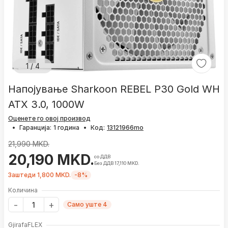
1 / 4
Напојување Sharkoon REBEL P30 Gold WH
ATX 3.0, 1000W
Оценете го овој производ
•
Гаранција:
1 година
•
Код:
21,990 MKD.
20,190 MKD.
со ДДВ
Без ДДВ 17,110 MKD.
Заштеди 1,800 MKD.
-8%
Количина
Само уште 4
GjirafaFLEX