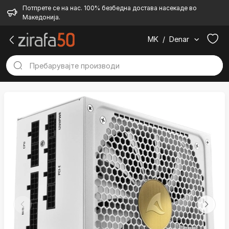
Потпрете се на нас. 100% безбедна достава насекаде во
Македонија.
MK
/
Denar