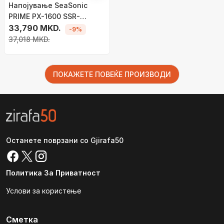
Напојување SeaSonic
PRIME PX-1600 SSR-
1600PD2 ATX 3.0, 1600W
33,790 MKD.
-9%
37,018 MKD.
ПОКАЖЕТЕ ПОВЕЌЕ ПРОИЗВОДИ
Останете поврзани со Gjirafa50
Политика За Приватност
Услови за користење
Сметка