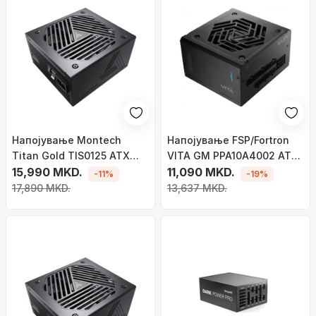
Напојување Montech
Напојување FSP/Fortron
Titan Gold TIS0125 ATX
VITA GM PPA10A4002 ATX
3.0, 1000W
15,990 MKD.
3.0, 1000W
11,090 MKD.
-11%
-19%
17,890 MKD.
13,637 MKD.