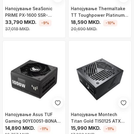
Напојување SeaSonic
Напојување Thermaltake
PRIME PX-1600 SSR-
TT Toughpower Platinum
1600PD2 ATX 3.0, 1600W
33,790 MKD.
SFX, 1000W
18,590 MKD.
-9%
-10%
37,018 MKD.
20,690 MKD.
Напојување Asus TUF
Напојување Montech
Gaming 90YE00S1-B0NA00
Titan Gold TIS0125 ATX
, 1000W
14,890 MKD.
3.0, 1000W
15,990 MKD.
-11%
-11%