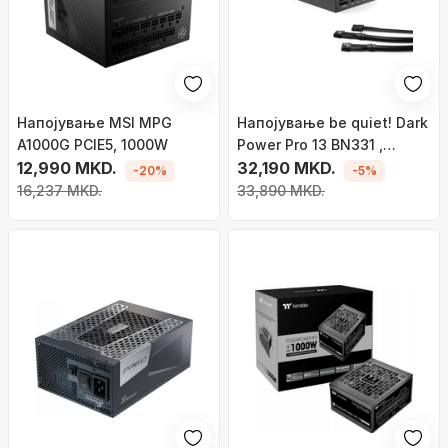
Напојување MSI MPG
Напојување be quiet! Dark
A1000G PCIE5, 1000W
Power Pro 13 BN331 ,
12,990 MKD.
1300W
32,190 MKD.
-20%
-5%
16,237 MKD.
33,890 MKD.