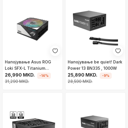
Напојување Asus ROG
Напојување be quiet! Dark
Loki SFX-L Titanium
Power 13 BN335 , 1000W
90YE00N0-B0NA00 ,
26,990 MKD.
25,890 MKD.
-14%
-9%
1200W
31,290 MKD.
28,590 MKD.