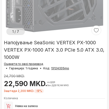
1 / 7
Напојување SeaSonic VERTEX PX-1000
VERTEX PX-1000 ATX 3.0 PCIe 5.0 ATX 3.0,
1000W
Оценете го овој производ
•
Гаранција:
1 година
•
Код:
24,790 MKD.
22,590 MKD.
со ДДВ
Без ДДВ 19,144 MKD.
Заштеди 2,200 MKD.
-9%
Количина
Нема на залиха