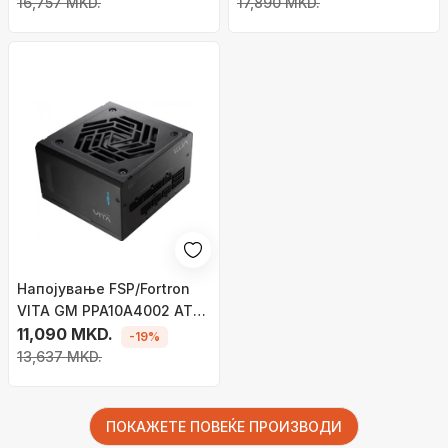
16,757 MKD.
17,890 MKD.
Напојување FSP/Fortron
VITA GM PPA10A4002 ATX
3.0, 1000W
11,090 MKD.
-19%
13,637 MKD.
ПОКАЖЕТЕ ПОВЕЌЕ ПРОИЗВОДИ