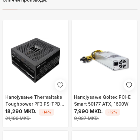
Напојување Thermaltake
Напојување Qoltec PCI-E
Toughpower PF3 PS-TPD-
Smart 50177 ATX, 1600W
1200FNFAPE-3 ATX 3.0,
18,290 MKD.
7,990 MKD.
-14%
-12%
1200W
21,190 MKD.
9,087 MKD.