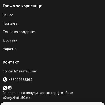
Грижа за корисници
За нас
Плаќања
Техничка поддршка
Достава
Нарачки
Контакт
contact@zirafa50.mk
+38922633364
За барања на понуди, контактирајте нѐ на:
b2b@zirafa50.mk