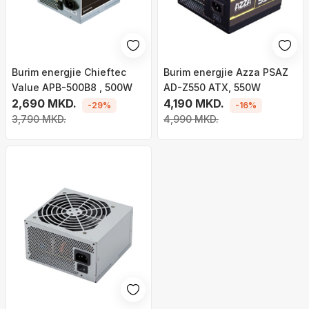
Burim energjie Chieftec
Burim energjie Azza PSAZ
Value APB-500B8 , 500W
AD-Z550 ATX, 550W
2,690 MKD.
4,190 MKD.
-29%
-16%
3,790 MKD.
4,990 MKD.