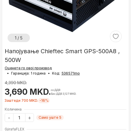
1 / 5
Напојување Chieftec Smart GPS-500A8 ,
500W
Оценете го овој производ
•
Гаранција:
1 година
•
Код:
4,390 MKD.
3,690 MKD.
со ДДВ
Без ДДВ 3,127 MKD.
Заштеди 700 MKD.
-16%
Количина
Само уште 5
GjirafaFLEX