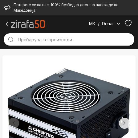
Потпрете се на нас. 100% безбедна достава насекаде во
Македонија.
MK
/
Denar