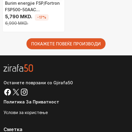
Burim energjie FSP/Fortron
FSP500-50AAC
9PA500C708 , 500W
5,790 MKD.
-17%
6,990 MKD.
ПОКАЖЕТЕ ПОВЕЌЕ ПРОИЗВОДИ
Останете поврзани со Gjirafa50
Политика За Приватност
Услови за користење
Сметка