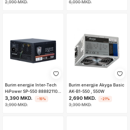
ATX, 550W
2,990 MKD.
6,090 MKD.
Burim energjie Inter-Tech
Burim energjie Akyga Basic
HiPower SP-550 88882110
AK-B1-550 , 550W
ATX, 550W
3,390 MKD.
2,690 MKD.
-15%
-21%
3,990 MKD.
3,390 MKD.