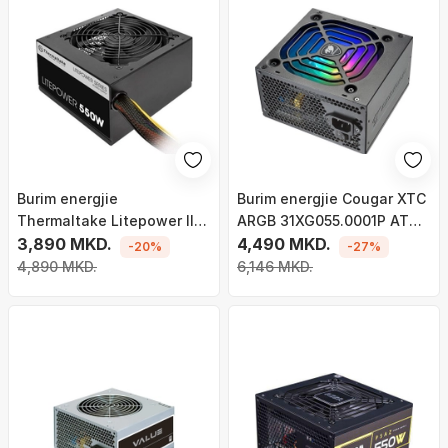
Burim energjie
Burim energjie Cougar XTC
Thermaltake Litepower II
ARGB 31XG055.0001P ATX,
Black PS-LTP-
3,890 MKD.
550W
4,490 MKD.
-20%
-27%
0550NPCNEU-2 ATX, 550W
4,890 MKD.
6,146 MKD.