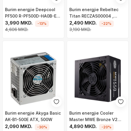
Burim energjie Deepcool
Burim energjie Rebeltec
PF500 R-PF500D-HA0B-EU ,
Titan RECZAS00004 ,
500W
3,990 MKD.
500W
2,490 MKD.
-13%
-22%
4,606 MKD.
3,190 MKD.
Burim energjie Akyga Basic
Burim energjie Cooler
AK-B1-500E ATX, 500W
Master MWE Bronze V2
2,090 MKD.
MPE-5501-ACABW-BEU
4,890 MKD.
-30%
-20%