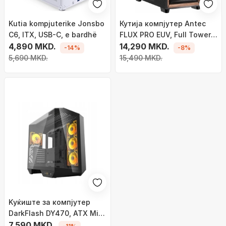
Kutia kompjuterike Jonsbo
Кутија компјутер Antec
C6, ITX, USB-C, e bardhë
FLUX PRO EUV, Full Tower,
4,890 MKD.
со екран за температура,
14,290 MKD.
-14%
-8%
црна со дрво
5,690 MKD.
15,490 MKD.
Kуќиште за компјутер
DarkFlash DY470, ATX Mid
Tower, 4 гејминг
7,590 MKD.