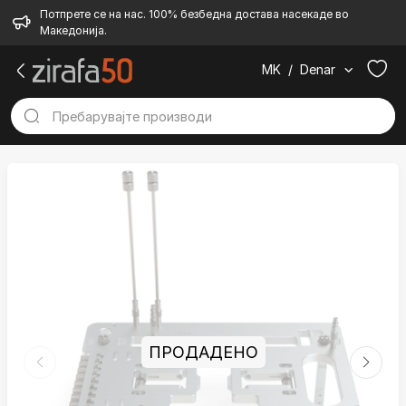
Потпрете се на нас. 100% безбедна достава насекаде во
Македонија.
MK
/
Denar
ПРОДАДЕНО