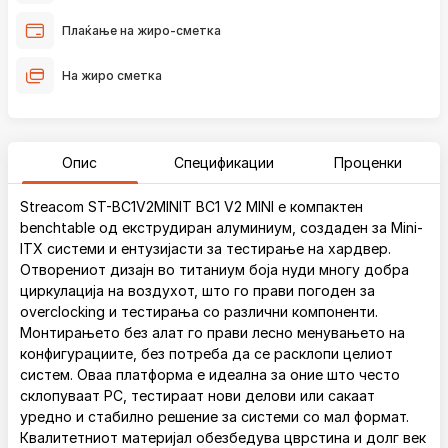
Плаќање на жиро-сметка
На жиро сметка
Опис
Спецификации
Проценки
Streacom ST-BC1V2MINIT BC1 V2 MINI е компактен
benchtable од екструдиран алуминиум, создаден за Mini-
ITX системи и ентузијасти за тестирање на хардвер.
Отворениот дизајн во титаниум боја нуди многу добра
циркулација на воздухот, што го прави погоден за
overclocking и тестирања со различни компоненти.
Монтирањето без алат го прави лесно менувањето на
конфигурациите, без потреба да се расклопи целиот
систем. Оваа платформа е идеална за оние што често
склопуваат PC, тестираат нови делови или сакаат
уредно и стабилно решение за системи со мал формат.
Квалитетниот материјал обезбедува цврстина и долг век