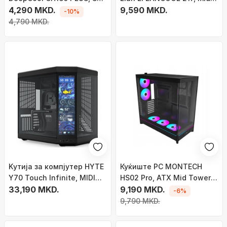
ATX напојување, црна
4,290 MKD.
tower, зацврстено стакло,
9,590 MKD.
-10%
црно
4,790 MKD.
Kутија за компјутер HYTE
Куќиште PC MONTECH
Y70 Touch Infinite, MIDI
HS02 Pro, ATX Mid Tower,
Tower, екран 14.9\" на
33,190 MKD.
5x ARGB PWM
9,190 MKD.
-6%
допир, црна
вентилатори, црно
9,790 MKD.