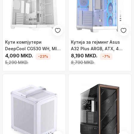
Kути компјутери
Kутија за гејминг Asus
DeepCool CG530 WH, MIDI
A32 Plus ARGB, ATX, 4
Tower, калено стакло,
4,090 MKD.
ARGB вентилатори, бела
8,190 MKD.
-23%
-7%
бела
5,290 MKD.
8,790 MKD.