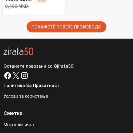
-11%
вентилатори, црно
8,490 MKD.
ПОКАЖЕТЕ ПОВЕЌЕ ПРОИЗВОДИ
Останете поврзани со Gjirafa50
Политика За Приватност
Услови за користење
Сметка
Моја кошничка