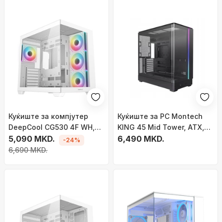
Куќиште за компјутер
Куќиште за PC Montech
DeepCool CG530 4F WH,
KING 45 Mid Tower, ATX,
MIDI Tower, ARGB, бело
5,090 MKD.
црно
6,490 MKD.
-24%
6,690 MKD.