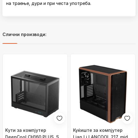
на траење, дури и при честа употреба.
Слични производи:
Kути за компјутер
Куќиште за компјутер
DeepCool CH160 PLUS, SFF,
Lian Li LANCOOL 217, mid