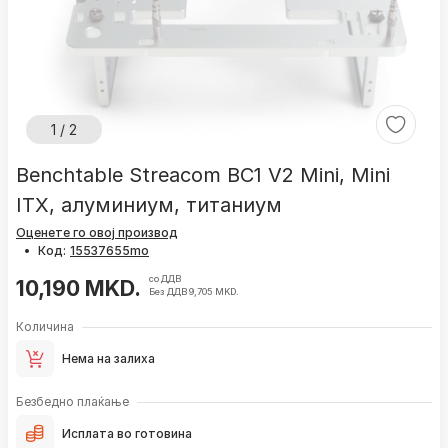
1 / 2
Benchtable Streacom BC1 V2 Mini, Mini
ITX, алуминиум, титаниум
Оценете го овој производ
•
Код:
со ДДВ
10,190 MKD.
Без ДДВ 9,705 MKD.
Количина
Нема на залиха
Безбедно плаќање
Исплата во готовина