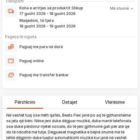
Koha e arritjes së produktit nënkupton periudhën prej kur
Transporti
pagesë
bëhet verifikimi i porosisë suaj, dhe njoftimit për verifikim
Koha e arritjes së produktit
Shkup
Më shumë
që ju e pranoni përmes email-it apo SMS-it.
17 gusht 2026 - 18 gusht 2026
Nëse porosia bëhet tani, produkti arrin sipas afatit kohor të
Maqedoni, të tjera
vendosur më lartë. Ju do të njoftoheni në vazhdimësi
18 gusht 2026 - 19 gusht 2026
përmes emailit rreth vendndodhjes së porosisë suaj, duke
përfshirë momentin kur produkti arrin në depon tonë, dhe
Pagesa të sigurta
momentin kur niset në dërgesë për te ju.
Paguaj me para në dorë
*Në 99% të rasteve, produktet arrijnë sipas parashikimit të vendosur
më lartë. Ju lusim të keni parasysh që festat ndërkombëtare ndikojnë që
Paguaj online
liferimi të shtyhet për rreth 2 ditë.
Paguaj me transfer bankar
Përshkrimi
Detajet
Vlerësime
Në veshët tuaj ose rreth qafës, Beats Flex janë po aq të gjithanshëme
sa jeta që bëni. Nëse jeni duke dëgjuar muzikë, duke marrë telefonata
ose duke përdorur rrjetet sociale, do të jeni gjithmonë gati për atë që
do të ndodhë më tutje. Dëgjueset magnetike e bëjnë shumë më të
lehtë dëgjimin duke luajtur automatikisht muzikë kur janë në veshët