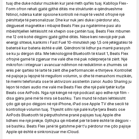
tuaj dhe duke ndalur muzikën kur janë rreth qafës tuaj. Kablloja Flex-
Form ofron rehati gjatë gjithë ditës me strukturën e qëndrueshme
Nitinol, ndërsa katër opsione kontrolli në majë të veshit ofrojnë një
përshtatje të personalizuar. Dhe kur nuk jeni duke i përdorur ato,
dëgjueset magnetike i mbajnë Beats Flex pa ngatërrime pasi ato
mbështjellen lehtësisht në xhepin ose çantën tuaj. Beats Flex mburren
me 12 orë kohë dëgjimi gjatë gjithë ditës. Nëse keni nevojë për pak
energji shtesë, karikimi i Fast Fuel 10-minutësh jep 1,5 orë jetëgjatësi të
baterisë kur bateria është e ulët. Qëndroni të lidhur pa marrë parasysh
se ku ju dërgon dita. Me teknologjinë Bluetooth të klasit 1, Beats Flex
ofrojnë gamë të zgjeruar me valë dhe më pak ndërprerje të zërit. Një
mikrofon i integruar i avancuar ndihmon në reduktimin e zhurmës së
erës për qartësi të lartë të zërit dhe performancën e thirrjeve. Kontrollet
në pajisje ju lejojnë të rregulloni volumin, si dhe të menaxhoni muzikën,
të merrni telefonata ose të aktivizoni asistentin zanor. Audio Sharing ju
lejon të ndani audio me valë me Beats Flex dhe një palë tjetër kufje
Beats ose AirPods. Nga një këngë në një podcast apo edhe një film -
disa gjëra janë më të mira së bashku. Tani mund të ndani lehtësisht
çdo gjë që po dëgjoni në një iPhone, iPad ose Apple TV dhe secili të
kontrollojë volumin tuaj. Thjesht sillni një palë kufje tjera Beats ose
AirPods Bluetooth të përputhshme pranë pajisjes tuaj Apple dhe
lidheni me një prekje. Gjithçka që mbetet për të bërë është të dëgjoni -
së bashku. Beats Flex janë të gatshme për t'u përdorur me çdo pajisje
Apple që është e sinkronizuar me iCloud.