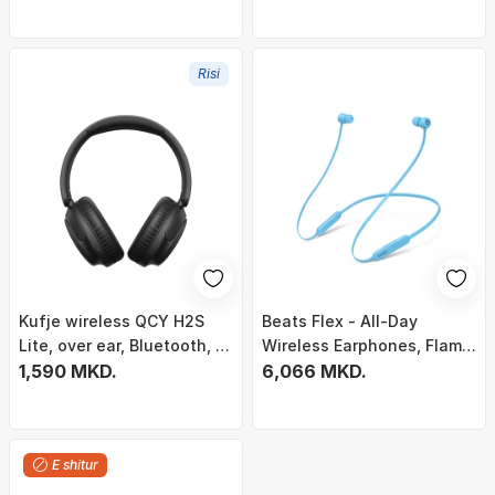
Risi
Kufje wireless QCY H2S
Beats Flex - All-Day
Lite, over ear, Bluetooth, të
Wireless Earphones, Flame
bardha
1,590 MKD.
Blue
6,066 MKD.
E shitur