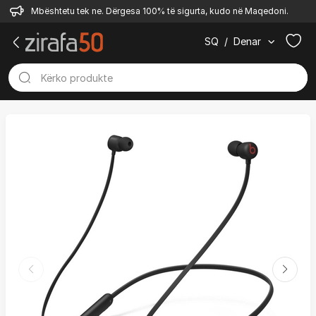
Mbështetu tek ne. Dërgesa 100% të sigurta, kudo në Maqedoni.
SQ
/
Denar