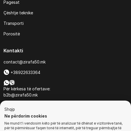
Pagesat
Çështje teknike
Transporti
Porositë
Kontakti
contact@zirafa50.mk
+38922633364
Për kërkesa të ofertave:
b2b@zirafa50.mk
Jadranska Magistrala No. 86, Skopje, North Macedonia
Shqip
Ne përdorim cookies
Ne mund t'i vendosim këto për të analizuar të dhënat e vizitorëve tanë,
për të përmirësuar faqen tonë të internetit, për të treguar përmbajtje të