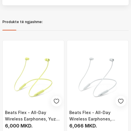
Produkte të ngjashme:
Beats Flex - All-Day
Beats Flex - All-Day
Wireless Earphones, Yuzu
Wireless Earphones,
Yellow
6,000 MKD.
Smoke Gray
6,066 MKD.