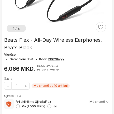
1 / 8
Beats Flex - All-Day Wireless Earphones,
Beats Black
Vlerëso
•
Garancioni:
1 vit
•
Kodi:
Përfshirë TVSH-në
6,066 MKD.
Pa TVSH 5,140 MKD.
Sasia
Më shumë se 10 artikuj
Me GjirafaFLEX përfitoni:
GjirafaFLEX
-
Prioritet
për zgjidhjen e çdo problemi me produktin brenda
Rri shlirë me GjirafaFlex
Më shumë
1 viti nga blerja
Po (+500 MKD.)
Jo
- Kontakt brenda
24 h
për servisim, zëvendësim apo kthim
- Pranim dhe dërgim me postë të produktit të servisuar
pa