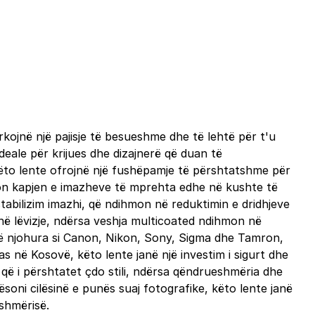
rkojnë një pajisje të besueshme dhe të lehtë për t'u
deale për krijues dhe dizajnerë që duan të
këto lente ofrojnë një fushëpamje të përshtatshme për
lejon kapjen e imazheve të mprehta edhe në kushte të
stabilizim imazhi, që ndihmon në reduktimin e dridhjeve
 në lëvizje, ndërsa veshja multicoated ndihmon në
 të njohura si Canon, Nikon, Sony, Sigma dhe Tamron,
 në Kosovë, këto lente janë një investim i sigurt dhe
ër që i përshtatet çdo stili, ndërsa qëndrueshmëria dhe
soni cilësinë e punës suaj fotografike, këto lente janë
eshmërisë.