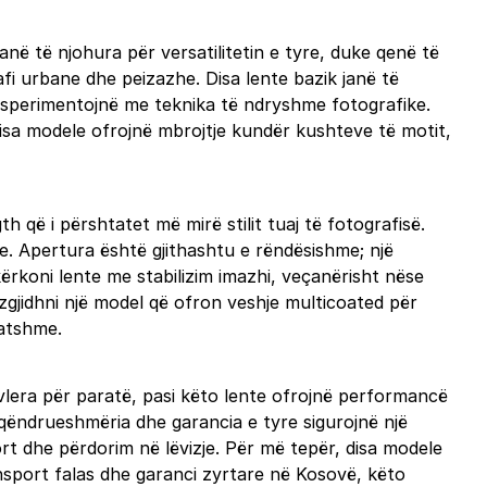
në të njohura për versatilitetin e tyre, duke qenë të
i urbane dhe peizazhe. Disa lente bazik janë të
eksperimentojnë me teknika të ndryshme fotografike.
 disa modele ofrojnë mbrojtje kundër kushteve të motit,
 që i përshtatet më mirë stilit tuaj të fotografisë.
. Apertura është gjithashtu e rëndësishme; një
 kërkoni lente me stabilizim imazhi, veçanërisht nëse
zgjidhni një model që ofron veshje multicoated për
tatshme.
ë vlera për paratë, pasi këto lente ofrojnë performancë
a qëndrueshmëria dhe garancia e tyre sigurojnë një
rt dhe përdorim në lëvizje. Për më tepër, disa modele
sport falas dhe garanci zyrtare në Kosovë, këto