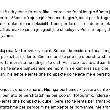
ave të ndryshme fotografike. Lentet me focal length 50mm ja
tet 35mm ofrojnë një kënd më të gjerë, ideal për fotograf
ik, duke ofruar fleksibilitet për përdoruesit që duan të 
 aftësi makro janë një zgjedhje e shkëlqyer. Për më tepër,
dryshme.
 disa faktorëve kryesorë. Së pari, konsideroni focal length
r peizazhe, një lente 35mm mund të jetë më e përshtatshme
zhe të mprehta në ndriçim të ulët. Për stabilitet të shtuar,
nteja të jetë e pajtueshme me montimin e kamerës suaj dhe 
pesh, një lente e lehtë dhe kompakte do të jetë më e përsh
r krijuesit dhe dizajnerët. Një nga përfitimet kryesore ësht
ik i bën ato të përshtatshme për çdo stil fotografik, ndërs
ë lehta dhe kompakte, duke i bërë ato të lehta për transpo
rshtatshme për përdorim në ambiente të ndryshme. Me tran