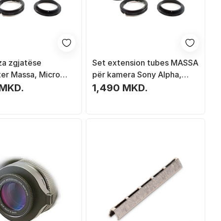
za zgjatëse
Set extension tubes MASSA
er Massa, Micro
për kamera Sony Alpha,
r kamera Olympus
montim bajonetë, fokus
 MKD.
1,490 MKD.
 Panasonic
manual, i zi