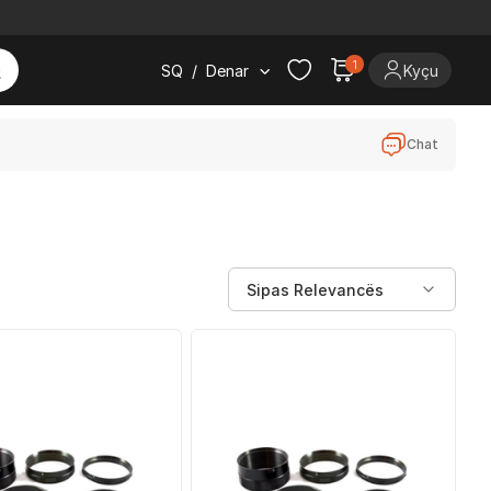
1
SQ
/
Denar
Kyçu
Chat