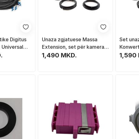
tike Digitus
Unaza zgjatuese Massa
Set una
 Universal
Extension, set për kamera
Konwert
le mode, e
Panasonic Micro 4/3,
4/3, pë
.
1,490 MKD.
1,590
alumini, fokus manual
PEN dhe