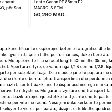
r aparat
Lente Canon RF 85mm F2
CO, për Sony
MACRO IS STM
të zinj
50,290 MKD.
sapo kanë filluar të eksplorojnë botën e fotografisë dhe kë
 shkëlqyer midis çmimit dhe performancës, duke i bërë ato i
madh. Me opsione të tilla si focal length 50mm dhe 35mm, 
zhet. Apertura e tyre, që varion nga f/1.8 deri në f/2.8, 
qartë për subjektet tuaja. Disa modele janë të pajisura me 
kt dhe i lehtë e bën të lehtë transportimin dhe përdorimin
ë së imazhit. Lentet bazik janë të disponueshme nga marka
erave të ndryshme. Me garanci zyrtare dhe transport falas
j, lentet bazik ofrojnë një estetikë të thjeshtë dhe të past
sueshme për vite me radhë. Nëse jeni duke kërkuar të përmirë
hkëlqyer të vlerës për paratë, dizajnit estetik dhe qëndru