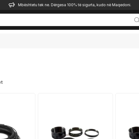
Mbështetu tek ne. Dërgesa 100% të sigurta, kudo në Maqedoni.
et