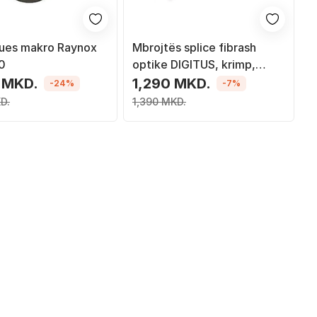
ues makro Raynox
Mbrojtës splice fibrash
0
optike DIGITUS, krimp,
paketim 15 copë, metalik
 MKD.
1,290 MKD.
-24%
-7%
D.
1,390 MKD.