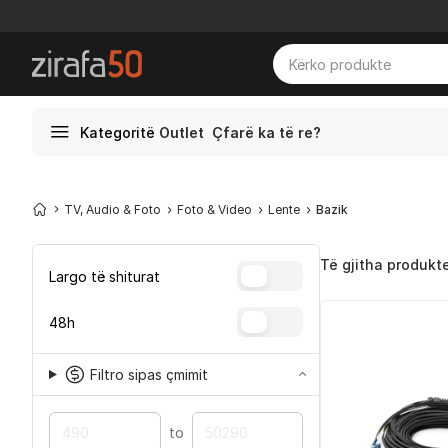
Kategoritë
Outlet
Çfarë ka të re?
TV, Audio & Foto
Foto & Video
Lente
Bazik
Të gjitha produkt
Largo të shiturat
48h
Filtro sipas çmimit
to