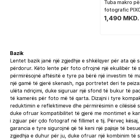
Tuba makro pë
fotografic PIX
E NEX, alumini, 
1,490 MKD.
Bazik
Lentet bazik janë një zgjedhje e shkëlqyer për ata që 
përdorur. Këto lente për foto ofrojnë një ekuilibër të
përmirësojnë aftësitë e tyre pa bërë një investim të 
një gamë të gjerë skenash, nga portretet deri te peiza
ulëta ndriçimi, duke siguruar një sfond të bukur të pa
të kamerës për foto më të qarta. Dizajni i tyre kompa
reduktimin e reflektimeve dhe përmirësimin e cilësis
duke ofruar kompatibilitet të gjerë me montimet e kam
i zgjuar për çdo fotograf në fillimet e tij. Përveç kësa
garancia e tyre sigurojnë që të keni një pajisje të be
zgjedhja e duhur për ju, duke ofruar një kombinim të s