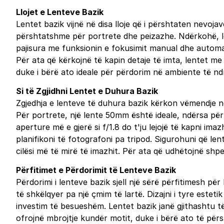
Llojet e Lenteve Bazik
Lentet bazik vijnë në disa lloje që i përshtaten nevoj
përshtatshme për portrete dhe peizazhe. Ndërkohë, len
pajisura me funksionin e fokusimit manual dhe automat
Për ata që kërkojnë të kapin detaje të imta, lentet me
duke i bërë ato ideale për përdorim në ambiente të n
Si të Zgjidhni Lentet e Duhura Bazik
Zgjedhja e lenteve të duhura bazik kërkon vëmendje ndaj
Për portrete, një lente 50mm është ideale, ndërsa pë
aperture më e gjerë si f/1.8 do t'ju lejojë të kapni ima
planifikoni të fotografoni pa tripod. Sigurohuni që le
cilësi më të mirë të imazhit. Për ata që udhëtojnë sh
Përfitimet e Përdorimit të Lenteve Bazik
Përdorimi i lenteve bazik sjell një sërë përfitimesh pë
të shkëlqyer pa një çmim të lartë. Dizajni i tyre estet
investim të besueshëm. Lentet bazik janë gjithashtu t
ofrojnë mbrojtje kundër motit, duke i bërë ato të pë