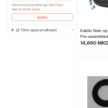
Filtrimi mund të bëhet nga
490 Denar
deri në
50290 Denar
Apliko
Filtro sipas prodhuesit
Kabllo fibër op
Pre-assembled
Breakout, sing
14,690 MKD
verdhë