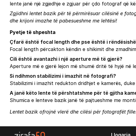
lente janë një zgjedhje e zgjuar për çdo fotograf që k
Zgjidhni lentet bazik për të përmirësuar cilësinë e foto
dhe krijoni imazhe të pabesueshme me lehtësi!
Pyetje të shpeshta
Çfarë është focal length dhe pse është i rëndësish
Focal length përcakton këndin e shikimit dhe zmadhimin
Cili është avantazhi i një aperture më të gjerë?
Aperture më e gjerë lejon më shumë dritë të hyjë në l
Si ndihmon stabilizimi i imazhit në fotografi?
Stabilizimi i imazhit redukton dridhjet e kamerës, duk
A janë këto lente të përshtatshme për të gjitha kam
Shumica e lenteve bazik janë të pajtueshme me montim
Lentet bazik ofrojnë vlerë dhe cilësi për fotografët fi
Llogaria