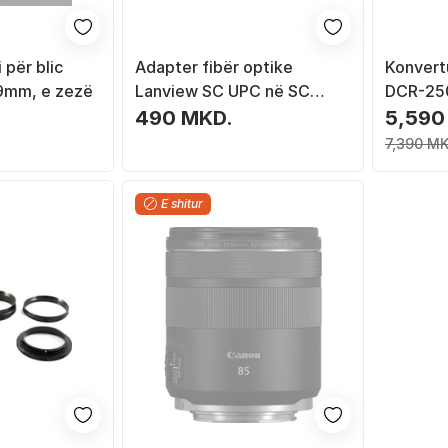
 për blic
Adapter fibër optike
Konvert
49mm, e zezë
Lanview SC UPC në SC
DCR-25
UPC, OM4, duplex, vjollcë
.
490 MKD.
5,590
7,390 MK
E shitur