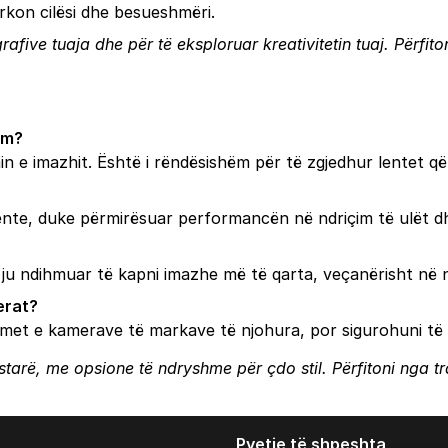
ërkon cilësi dhe besueshmëri.
grafive tuaja dhe për të eksploruar kreativitetin tuaj. Përfi
ëm?
 e imazhit. Është i rëndësishëm për të zgjedhur lentet që i
ente, duke përmirësuar performancën në ndriçim të ulët dhe
e ju ndihmuar të kapni imazhe më të qarta, veçanërisht në 
erat?
et e kamerave të markave të njohura, por sigurohuni të kon
llestarë, me opsione të ndryshme për çdo stil. Përfitoni nga 
Pyetje të shpeshta