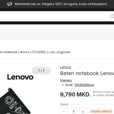
Mbështetu tek ne. Dërgesa 100% të sigurta, kudo në Maqedoni.
ri notebook Lenovo L17C4PB0, Li ion, origjinale
Lenovo
1 / 1
Bateri notebook Lenovo
Vlerëso
•
Kodi:
Përfshirë TVSH-në
9,790 MKD.
Pa TVSH 8,297 MK
Sasia
Vetëm edhe 5