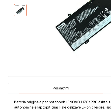
Përshkrimi
Bateria origjinale për notebook LENOVO L17C4PB0 është zë
autonominë e laptopit tuaj. Falë qelizave Li-ion cilësore, 