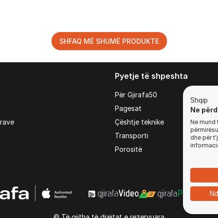
SHFAQ MË SHUMË PRODUKTE
Pyetje të shpeshta
Për Gjirafa50
Shqip
Pagesat
Ne përd
irave
Çështje teknike
Ne mund t'
përmirësua
Transporti
dhe për t
informaci
Porositë
Nd
© Të gjitha të drejtat e rezervuara