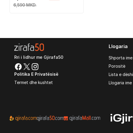
Asus VivoBook Pro N552 /
6,590 MKD.
N552V / N552VW / N552VX
/ N752 / N752V / N752VX
Llogaria
Rri i lidhur me Gjirafa50
Shporta ime
Porositë
Politika E Privatësisë
Lista e dësh
Termet dhe kushtet
Llogaria ime