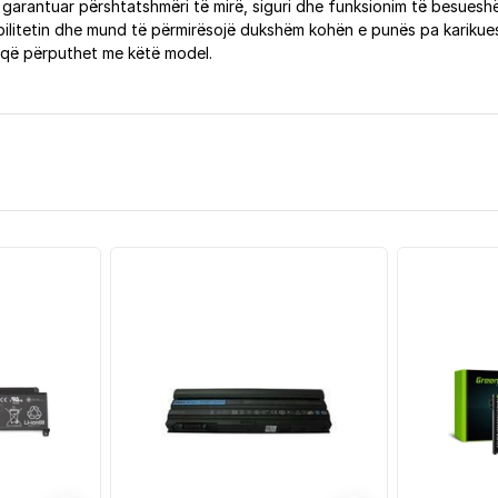
garantuar përshtatshmëri të mirë, siguri dhe funksionim të besuesh
litetin dhe mund të përmirësojë dukshëm kohën e punës pa karikues.
r që përputhet me këtë model.