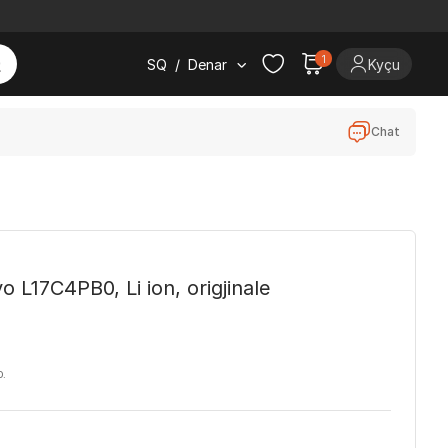
1
SQ
/
Denar
Kyçu
Chat
 L17C4PB0, Li ion, origjinale
D.