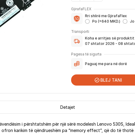
GjirafaFLEX
Me GjirafaFLEX përfitoni:
Rri shlirë me GjirafaFlex
-
Prioritet
për zgjidhjen e ç
Po (+640 MKD.)
Jo
- Kontakt brenda
24 h
për s
Koha e arritjes së produktit
- Pranim dhe dërgim me post
Transporti
dhe njoftimit për verifikim 
Koha e arritjes së produkti
Nëse porosia bëhet tani, pr
07 shtator 2026 - 08 shtat
njoftoheni në vazhdimësi p
përfshirë momentin kur pro
Pagesa të sigurta
për te ju.
Paguaj me para në dorë
*Në 99% të rasteve, produktet arrijn
që festat ndërkombëtare ndikojnë që li
BLEJ TANI
Detajet
vendësim i përshtatshëm për një sërë modelesh Lenovo 530S, IdeaPad
ajo ofron karikim të qëndrueshëm pa “memory effect”, që do të thotë 