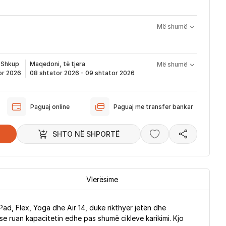
Më shumë
do problemi me produktin brenda 1 viti nga blerja
ervisim, zëvendësim apo kthim
 nënkupton periudhën prej kur bëhet verifikimi i porosisë suaj,
ë të produktit të servisuar
pa pagesë
që ju e pranoni përmes email-it apo SMS-it.
t
Shkup
Maqedoni, të tjera
Më shumë
odukti arrin sipas afatit kohor të vendosur më lartë. Ju do të
or 2026
08 shtator 2026 - 09 shtator 2026
ërmes emailit rreth vendndodhjes së porosisë suaj, duke
dukti arrin në depon tonë, dhe momentin kur niset në dërgesë
Paguaj online
Paguaj me transfer bankar
ë sipas parashikimit të vendosur më lartë. Ju lusim të keni parasysh
ferimi të shtyhet për rreth 2 ditë.
SHTO NË SHPORTË
Vlerësime
, Flex, Yoga dhe Air 14, duke rikthyer jetën dhe
se ruan kapacitetin edhe pas shumë cikleve karikimi. Kjo