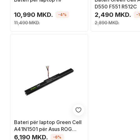
D550 F551 R512C
10,990 MKD.
2,490 MKD.
-4%
-
11,490 MKD.
2,890 MKD.
Bateri për laptop Green Cell
A41N1501 për Asus ROG
GL752 / GL752V / GL752VW,
6,190 MKD.
-6%