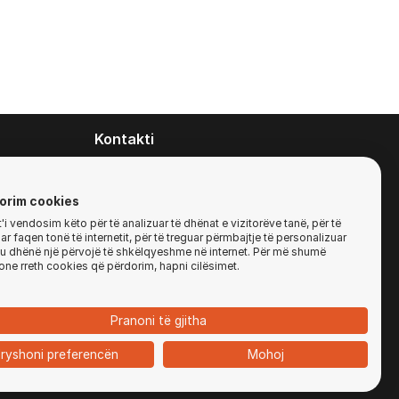
Kontakti
contact@zirafa50.mk
+38922633364
orim cookies
i vendosim këto për të analizuar të dhënat e vizitorëve tanë, për të
r faqen tonë të internetit, për të treguar përmbajtje të personalizuar
Për kërkesa të ofertave:
'ju dhënë një përvojë të shkëlqyeshme në internet. Për më shumë
b2b@zirafa50.mk
one rreth cookies që përdorim, hapni cilësimet.
Jadranska Magistrala No. 86, Skopje, North
Macedonia
Pranoni të gjitha
ryshoni preferencën
Mohoj