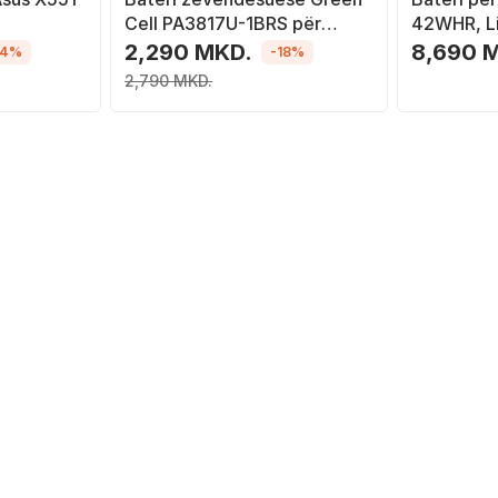
Cell PA3817U-1BRS për
42WHR, Li
laptopë Toshiba Satellite
2,290 MKD.
8,690 
14%
-18%
C650 C655 C660 C660D
2,790 MKD.
L650 L750 (TS03)