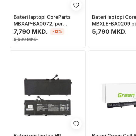
Bateri laptopi CoreParts
Bateri laptopi Cor
MBXAP-BA0072, për
MBXLE-BA0209 pë
MacBook Air 13" A1932, e
ThinkPad T460s T4
7,790 MKD.
5,790 MKD.
-12%
zezë
ion, e zezë
8,890 MKD.
Bateri për laptop HP
Bateri Green Cell 