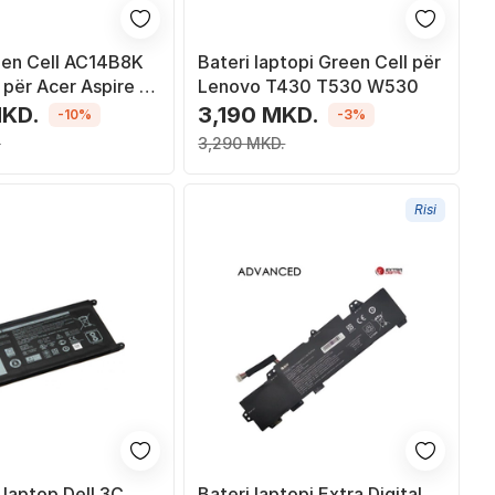
een Cell AC14B8K
Bateri laptopi Green Cell për
për Acer Aspire E
Lenovo T430 T530 W530
M ES1-131 E 15 ES1-
MKD.
3,190 MKD.
-10%
-3%
ebook 11 CB3-111
.
3,290 MKD.
1
Risi
 laptop Dell 3C,
Bateri laptopi Extra Digital