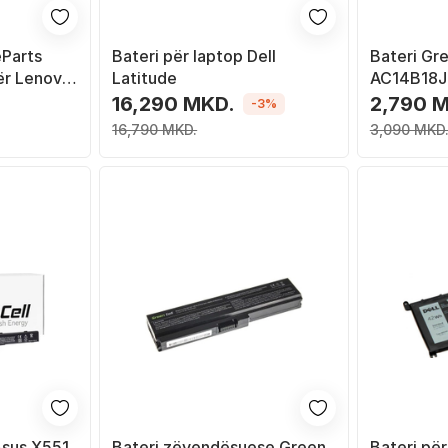
eParts
Bateri për laptop Dell
Bateri Gr
r Lenovo
Latitude
AC14B18J 
70s, Li
11 ES1-111
16,290 MKD.
2,790 
-3%
512 Chrom
16,790 MKD.
3,090 MKD
13 CB5-31
Asus X551
Bateri zëvendësuese Green
Bateri për