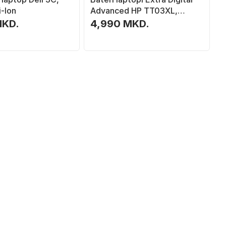
-Ion
Advanced HP TT03XL,
4400mAh, Li ion, e zezë
MKD.
4,990 MKD.