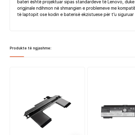
bateri është projektuar sipas standardeve të Lenovo, duke 
origjinale ndihmon në shmangien e problemeve me kompatibi
të laptopit ose kodin e baterisë ekzistuese për t’u sigurua
Produkte të ngjashme: