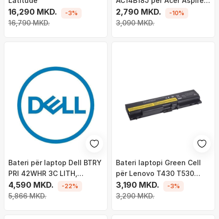
Latitude
AC14B18J për Acer Aspire E
16,290 MKD.
11 ES1-111M ES1-131 E 15
2,790 MKD.
-3%
-10%
ES1-512 Chromebook 11
16,790 MKD.
3,090 MKD.
CB3-111 13 CB5-311
Bateri për laptop Dell BTRY
Bateri laptopi Green Cell
PRI 42WHR 3C LITH,
për Lenovo T430 T530
42WHR, 3500mAh, Lithium-
4,590 MKD.
W530
3,190 MKD.
-22%
-3%
ion, i zi
5,866 MKD.
3,290 MKD.