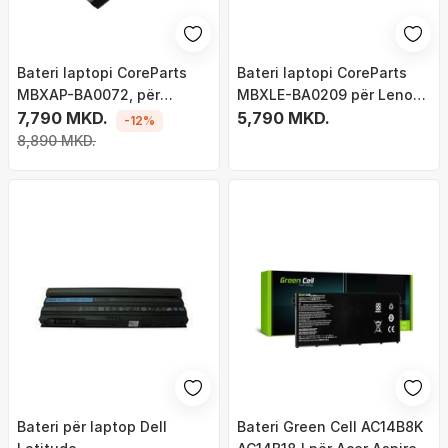
Bateri laptopi CoreParts
Bateri laptopi CoreParts
MBXAP-BA0072, për
MBXLE-BA0209 për Lenovo
MacBook Air 13" A1932, e
7,790 MKD.
ThinkPad T460s T470s, Li
5,790 MKD.
-12%
zezë
ion, e zezë
8,890 MKD.
Bateri për laptop Dell
Bateri Green Cell AC14B8K