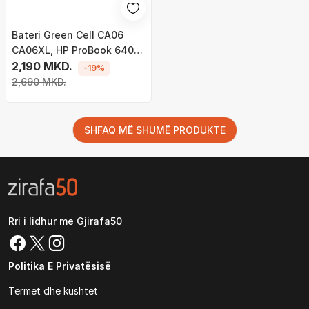
Bateri Green Cell CA06
CA06XL, HP ProBook 640
645 650 655 G1 (HP100)
2,190 MKD.
-19%
2,690 MKD.
SHFAQ MË SHUMË PRODUKTE
Rri i lidhur me Gjirafa50
Politika E Privatësisë
Termet dhe kushtet