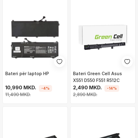
Bateri për laptop HP
Bateri Green Cell Asus
X551 D550 F551 R512C
10,990 MKD.
2,490 MKD.
-4%
-14%
11,490 MKD.
2,890 MKD.