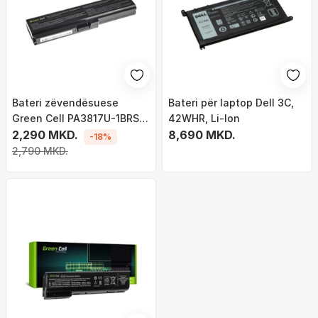
Bateri zëvendësuese
Bateri për laptop Dell 3C,
Green Cell PA3817U-1BRS
42WHR, Li-Ion
për laptopë Toshiba
2,290 MKD.
8,690 MKD.
-18%
Satellite C650 C655 C660
2,790 MKD.
C660D L650 L750 (TS03)