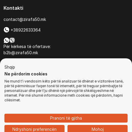
Kontakti
contact@zirafa50.mk
+38922633364
Për kërkesa të ofertave:
b2b@zirafa50.mk
Jadranska Magistrala No. 86, Skopje, North Macedonia
Shqip
Ne përdorim cookies
Ne mund t'i vendosim këto për të analizuar të dhënat e vizitorëve tanë,
për të përmirësuar faqen tonë të internetit, për të treguar përmbajtje të
personalizuar dhe për t'ju dhënë një përvojë të shkëlqyeshme në
internet. Për më shumë informacione rreth cookies që përdorim, hapni
© Të gjitha të drejtat e rezervuara
cilësimet.
BLEJ TANI
Pranoni të gjitha
1
Ndryshoni preferencën
Mohoj