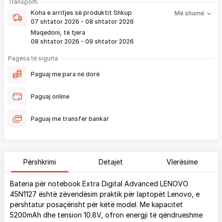
Koha e arritjes së produktit nënkupton periudhën prej kur
Transporti
pagesë
bëhet verifikimi i porosisë suaj, dhe njoftimit për verifikim
Koha e arritjes së produktit
Shkup
Më shumë
që ju e pranoni përmes email-it apo SMS-it.
07 shtator 2026 - 08 shtator 2026
Nëse porosia bëhet tani, produkti arrin sipas afatit kohor të
Maqedoni, të tjera
vendosur më lartë. Ju do të njoftoheni në vazhdimësi
08 shtator 2026 - 09 shtator 2026
përmes emailit rreth vendndodhjes së porosisë suaj, duke
përfshirë momentin kur produkti arrin në depon tonë, dhe
Pagesa të sigurta
momentin kur niset në dërgesë për te ju.
Paguaj me para në dorë
*Në 99% të rasteve, produktet arrijnë sipas parashikimit të vendosur
më lartë. Ju lusim të keni parasysh që festat ndërkombëtare ndikojnë që
Paguaj online
liferimi të shtyhet për rreth 2 ditë.
Paguaj me transfer bankar
Përshkrimi
Detajet
Vlerësime
Bateria për notebook Extra Digital Advanced LENOVO
45N1127 është zëvendësim praktik për laptopët Lenovo, e
përshtatur posaçërisht për këtë model. Me kapacitet
5200mAh dhe tension 10.8V, ofron energji të qëndrueshme