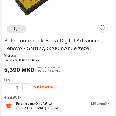
1 / 1
Bateri notebook Extra Digital Advanced,
Lenovo 45N1127, 5200mAh, e zezë
Vlerëso
•
Kodi:
Përfshirë TVSH-në
5,390 MKD.
Pa TVSH 4,568 MKD.
Sasia
Vetëm edhe 5
Me GjirafaFLEX përfitoni:
GjirafaFLEX
-
Prioritet
për zgjidhjen e çdo problemi me produktin brenda
Rri shlirë me GjirafaFlex
Më shumë
1 viti nga blerja
Po (+463 MKD.)
Jo
- Kontakt brenda
24 h
për servisim, zëvendësim apo kthim
- Pranim dhe dërgim me postë të produktit të servisuar
pa