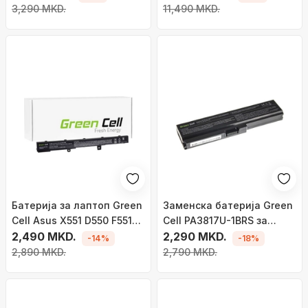
3,290 MKD.
11,490 MKD.
Батерија за лаптоп Green
Заменска батерија Green
Cell Asus X551 D550 F551
Cell PA3817U-1BRS за
R512C
2,490 MKD.
лаптопи Toshiba Satellite
2,290 MKD.
-14%
-18%
C650, C655, C660, C660D,
2,890 MKD.
2,790 MKD.
L650, L750 (TS03)