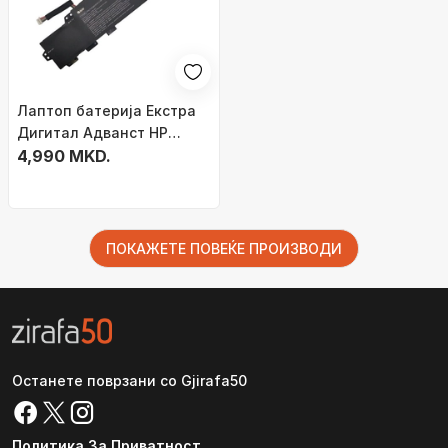
Лаптоп батерија Екстра
Дигитал Адванст HP
TT03XL, 4400mAh, Li-ion,
4,990 MKD.
црна
ПОКАЖЕТЕ ПОВЕЌЕ ПРОИЗВОДИ
Останете поврзани со Gjirafa50
Политика За Приватност