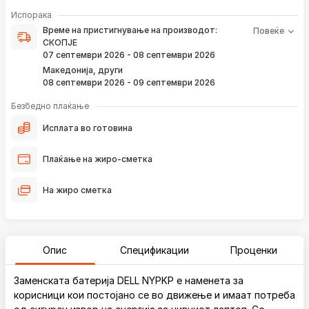
Време на пристигнување на производот е периодот од
Испорака
моментот кога е направена верификација на вашата
Време на пристигнување на производот:
Повеќе
нарачка и известувањето за верификација што го
СКОПЈЕ
добивате преку е-пошта или смс.
07 септември 2026 - 08 септември 2026
Ако нарачката е поставена сега, производот
Македонија, други
пристигнува во временскиот рок наведен погоре.
08 септември 2026 - 09 септември 2026
Постојано ќе Ве известуваме преку е-пошта за
локацијата на вашата нарачка, како и кога истата ќе
Безбедно плаќање
пристигне во нашиот магацин и кога ќе биде испорачана
до вашата адреса.
Исплата во готовина
*Во 99% од случаите, производите пристигнуваат во временскиот
Плаќање на жиро-сметка
рок наведен погоре. Имајте в предвид дека меѓународните празници
влијаат испораката да се одложи за околу 2 дена.
На жиро сметка
Опис
Спецификации
Проценки
Заменската батерија DELL NYPKP е наменета за
корисници кои постојано се во движење и имаат потреба