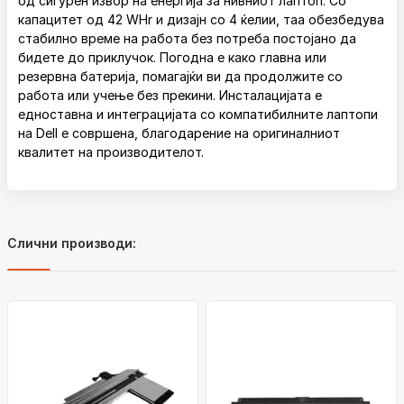
од сигурен извор на енергија за нивниот лаптоп. Со
капацитет од 42 WHr и дизајн со 4 ќелии, таа обезбедува
стабилно време на работа без потреба постојано да
бидете до приклучок. Погодна е како главна или
резервна батерија, помагајќи ви да продолжите со
работа или учење без прекини. Инсталацијата е
едноставна и интеграцијата со компатибилните лаптопи
на Dell е совршена, благодарение на оригиналниот
квалитет на производителот.
Слични производи: