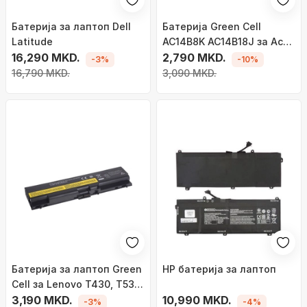
Батерија за лаптоп Dell
Батерија Green Cell
Latitude
AC14B8K AC14B18J за Acer
16,290 MKD.
Aspire E 11 ES1-111M ES1-131
2,790 MKD.
-3%
-10%
E 15 ES1-512 Chromebook 11
16,790 MKD.
3,090 MKD.
CB3-111 13 CB5-311
Батерија за лаптоп Green
HP батерија за лаптоп
Cell за Lenovo T430, T530,
W530
3,190 MKD.
10,990 MKD.
-3%
-4%