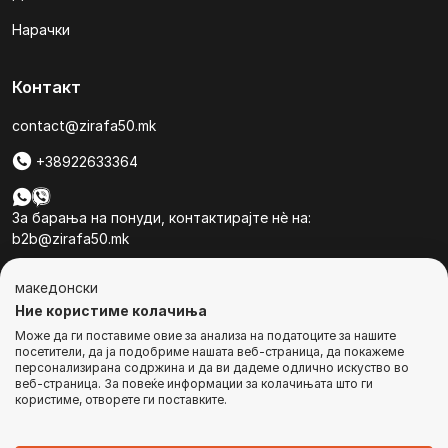
Нарачки
Контакт
contact@zirafa50.mk
+38922633364
За барања на понуди, контактирајте нѐ на:
b2b@zirafa50.mk
Jадранска Магистрала 86, Skopje, North Macedonia
македонски
Ние користиме колачиња
Може да ги поставиме овие за анализа на податоците за нашите
посетители, да ја подобриме нашата веб-страница, да покажеме
персонализирана содржина и да ви дадеме одлично искуство во
веб-страница. За повеќе информации за колачињата што ги
© Сите права се задржани
користиме, отворете ги поставките.
КУПИ ВЕДНАШ