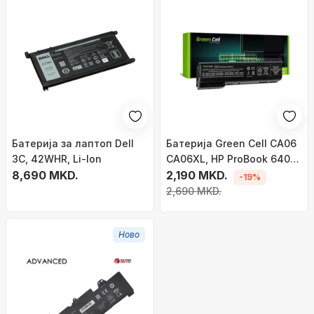
Батерија за лаптоп Dell
Батерија Green Cell CA06
3C, 42WHR, Li-Ion
CA06XL, HP ProBook 640
8,690 MKD.
645 650 655 G1 (HP100)
2,190 MKD.
-19%
2,690 MKD.
Ново