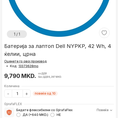
1 / 1
Батерија за лаптоп Dell NYPKP, 42 Wh, 4
ќелии, црна
Оценете го овој производ
•
Код:
со ДДВ
9,790 MKD.
Без ДДВ 8,297 MKD.
Количина
повеќе од 10
GjirafaFLEX
Бидете флексибилни со GjirafaFlex
Повеќе
ДА (+640 MKD.)
НЕ