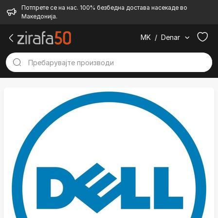
Потпрете се на нас. 100% безбедна достава насекаде во
Македонија.
MK
/
Denar