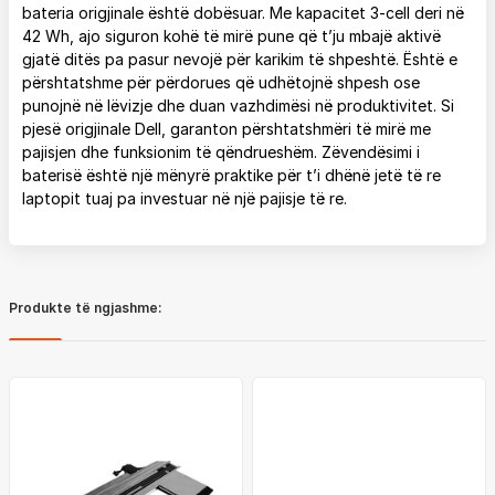
bateria origjinale është dobësuar. Me kapacitet 3‑cell deri në
42 Wh, ajo siguron kohë të mirë pune që t’ju mbajë aktivë
gjatë ditës pa pasur nevojë për karikim të shpeshtë. Është e
përshtatshme për përdorues që udhëtojnë shpesh ose
punojnë në lëvizje dhe duan vazhdimësi në produktivitet. Si
pjesë origjinale Dell, garanton përshtatshmëri të mirë me
pajisjen dhe funksionim të qëndrueshëm. Zëvendësimi i
baterisë është një mënyrë praktike për t’i dhënë jetë të re
laptopit tuaj pa investuar në një pajisje të re.
Produkte të ngjashme: