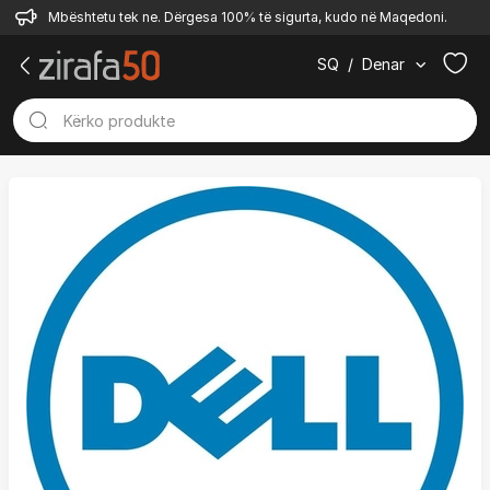
Mbështetu tek ne. Dërgesa 100% të sigurta, kudo në Maqedoni.
SQ
/
Denar