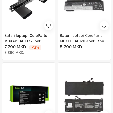
Bateri laptopi CoreParts
Bateri laptopi CoreParts
MBXAP-BA0072, për
MBXLE-BA0209 për Lenovo
MacBook Air 13" A1932, e
7,790 MKD.
ThinkPad T460s T470s, Li
5,790 MKD.
-12%
zezë
ion, e zezë
8,890 MKD.