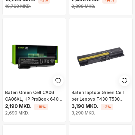
-3%
-14%
16,790 MKD.
2,890 MKD.
Bateri Green Cell CA06
Bateri laptopi Green Cell
CA06XL, HP ProBook 640
për Lenovo T430 T530
645 650 655 G1 (HP100)
2,190 MKD.
W530
3,190 MKD.
-19%
-3%
2,690 MKD.
3,290 MKD.