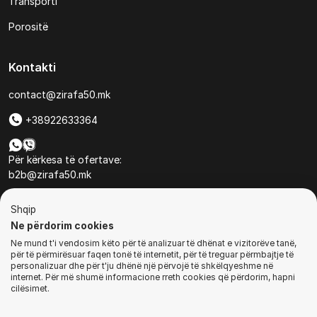
Transporti
Porositë
Kontakti
contact@zirafa50.mk
+38922633364
Për kërkesa të ofertave:
b2b@zirafa50.mk
Jadranska Magistrala No. 86, Skopje, North Macedonia
Shqip
Ne përdorim cookies
Ne mund t'i vendosim këto për të analizuar të dhënat e vizitorëve tanë,
për të përmirësuar faqen tonë të internetit, për të treguar përmbajtje të
personalizuar dhe për t'ju dhënë një përvojë të shkëlqyeshme në
internet. Për më shumë informacione rreth cookies që përdorim, hapni
© Të gjitha të drejtat e rezervuara
cilësimet.