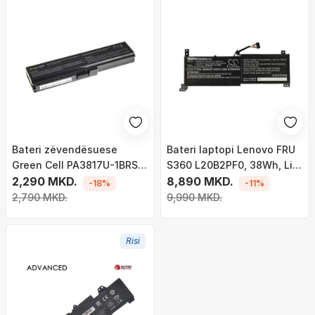
Bateri zëvendësuese
Bateri laptopi Lenovo FRU
Green Cell PA3817U-1BRS
S360 L20B2PF0, 38Wh, Li
për laptopë Toshiba
2,290 MKD.
ion
8,890 MKD.
-18%
-11%
Satellite C650 C655 C660
2,790 MKD.
9,990 MKD.
C660D L650 L750 (TS03)
Risi