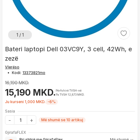
1 / 1
Bateri laptopi Dell 03VC9Y, 3 cell, 42Wh, e
zezë
Vlerëso
•
Kodi:
16,190 MKD.
15,190 MKD.
Përfshirë TVSH-në
Pa TVSH 12,873 MKD.
Ju kurseni 1,000 MKD.
-6%
Sasia
Më shumë se 10 artikuj
Me GjirafaFLEX përfitoni:
GjirafaFLEX
-
Prioritet
për zgjidhjen e çdo problemi me produktin brenda
Rri shlirë me GjirafaFlex
Më shumë