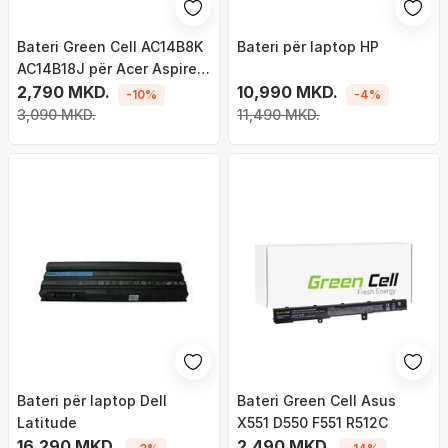
Bateri Green Cell AC14B8K
Bateri për laptop HP
AC14B18J për Acer Aspire E
11 ES1-111M ES1-131 E 15
2,790 MKD.
10,990 MKD.
-10%
-4%
ES1-512 Chromebook 11
3,090 MKD.
11,490 MKD.
CB3-111 13 CB5-311
Bateri për laptop Dell
Bateri Green Cell Asus
Latitude
X551 D550 F551 R512C
16,290 MKD.
2,490 MKD.