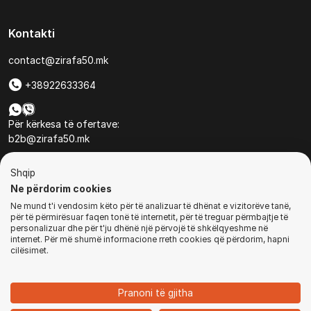
Kontakti
contact@zirafa50.mk
+38922633364
Për kërkesa të ofertave:
b2b@zirafa50.mk
Jadranska Magistrala No. 86, Skopje, North Macedonia
Shqip
Ne përdorim cookies
Ne mund t'i vendosim këto për të analizuar të dhënat e vizitorëve tanë,
për të përmirësuar faqen tonë të internetit, për të treguar përmbajtje të
personalizuar dhe për t'ju dhënë një përvojë të shkëlqyeshme në
internet. Për më shumë informacione rreth cookies që përdorim, hapni
© Të gjitha të drejtat e rezervuara
cilësimet.
BLEJ TANI
Pranoni të gjitha