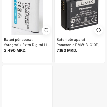
Bateri për aparat
Bateri për aparat
fotografik Extra Digital Li-
Panasonic DMW-BLG10E,
50B D-Li92, litium jon
2,490 MKD.
Li-ion, e zezë
7,190 MKD.