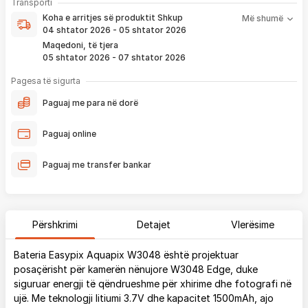
Koha e arritjes së produktit nënkupton periudhën prej kur
Transporti
pagesë
bëhet verifikimi i porosisë suaj, dhe njoftimit për verifikim
Koha e arritjes së produktit
Shkup
Më shumë
që ju e pranoni përmes email-it apo SMS-it.
04 shtator 2026 - 05 shtator 2026
Nëse porosia bëhet tani, produkti arrin sipas afatit kohor të
Maqedoni, të tjera
vendosur më lartë. Ju do të njoftoheni në vazhdimësi
05 shtator 2026 - 07 shtator 2026
përmes emailit rreth vendndodhjes së porosisë suaj, duke
përfshirë momentin kur produkti arrin në depon tonë, dhe
Pagesa të sigurta
momentin kur niset në dërgesë për te ju.
Paguaj me para në dorë
*Në 99% të rasteve, produktet arrijnë sipas parashikimit të vendosur
më lartë. Ju lusim të keni parasysh që festat ndërkombëtare ndikojnë që
Paguaj online
liferimi të shtyhet për rreth 2 ditë.
Paguaj me transfer bankar
Përshkrimi
Detajet
Vlerësime
Bateria Easypix Aquapix W3048 është projektuar
posaçërisht për kamerën nënujore W3048 Edge, duke
siguruar energji të qëndrueshme për xhirime dhe fotografi në
ujë. Me teknologji litiumi 3.7V dhe kapacitet 1500mAh, ajo