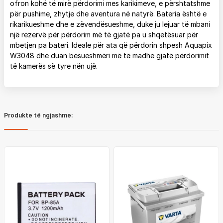
ofron kohë të mirë përdorimi mes karikimeve, e përshtatshme
për pushime, zhytje dhe aventura në natyrë. Bateria është e
rikarikueshme dhe e zëvendësueshme, duke ju lejuar të mbani
një rezervë për përdorim më të gjatë pa u shqetësuar për
mbetjen pa bateri. Ideale për ata që përdorin shpesh Aquapix
W3048 dhe duan besueshmëri më të madhe gjatë përdorimit
të kamerës së tyre nën ujë.
Produkte të ngjashme: