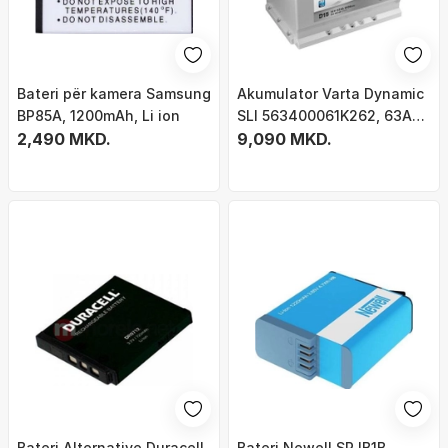
Bateri për kamera Samsung
Akumulator Varta Dynamic
BP85A, 1200mAh, Li ion
SLI 563400061K262, 63Ah,
2,490 MKD.
12V, 610A EN
9,090 MKD.
Bateri Alternative Duracell
Bateri Newell SPJB1B,