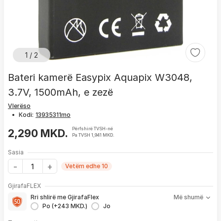
1 / 2
Bateri kamerë Easypix Aquapix W3048,
3.7V, 1500mAh, e zezë
Vlerëso
•
Kodi:
Përfshirë TVSH-në
2,290 MKD.
Pa TVSH 1,941 MKD.
Sasia
Vetëm edhe 10
Me GjirafaFLEX përfitoni:
GjirafaFLEX
-
Prioritet
për zgjidhjen e çdo problemi me produktin brenda
Rri shlirë me GjirafaFlex
Më shumë
1 viti nga blerja
Po (+243 MKD.)
Jo
- Kontakt brenda
24 h
për servisim, zëvendësim apo kthim
- Pranim dhe dërgim me postë të produktit të servisuar
pa