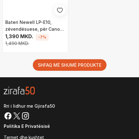
Bateri Newell LP-E10,
zëvendësuese, për Canon
EOS
1,390 MKD.
-7%
1,490 MKD.
SHFAQ MË SHUMË PRODUKTE
Rri i lidhur me Gjirafa50
Politika E Privatësisë
Termet dhe kushtet