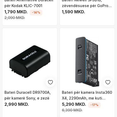
për Kodak KLIC-7001
zëvendësuese për GoPro
1,790 MKD.
Hero 8, Li ion
1,590 MKD.
-14%
2,090 MKD.
Bateri Duracell DR9700A,
Bateri për kamera Insta360
për kamerë Sony, e zezë
X4, 2290mAh, me kuti
2,990 MKD.
ruajtëse, e zezë
5,290 MKD.
-17%
6,390 MKD.