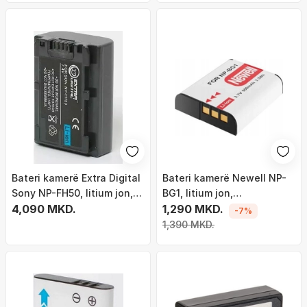
Bateri kamerë Extra Digital
Bateri kamerë Newell NP-
Sony NP-FH50, litium jon,
BG1, litium jon,
42g, e zezë
4,090 MKD.
zëvendësuese, e bardhë
1,290 MKD.
-7%
1,390 MKD.