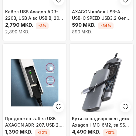
Kабел USB Axagon ADR-
AXAGON кабел USB-A -
220B, USB A во USB B, 20
USB-C SPEED USB3.2 Gen 1,
m, црн
2,790 MKD.
3A, плетенка, 1m, црна
590 MKD.
-3%
-34%
2,890 MKD.
890 MKD.
Продолжен кабел USB
Kути за надворешен диск
AXAGON ADR-207, USB 2.0,
Axagon HMC-6M2, за SSD
7.5m, црн
1,390 MKD.
M.2 SATA, USB C 3.2 Gen 1,
4,490 MKD.
-22%
-13%