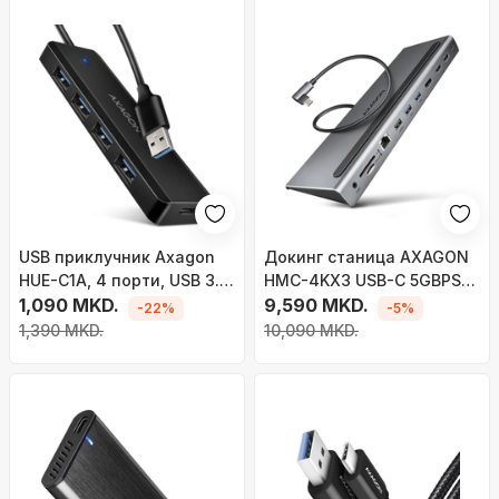
USB приклучник Axagon
Докинг станица AXAGON
HUE-C1A, 4 порти, USB 3.2
HMC-4KX3 USB-C 5GBPS
5Gbps, црн
1,090 MKD.
TRIPLE 4K DISPLAY 11IN1,
9,590 MKD.
-22%
-5%
кабел 40cm
1,390 MKD.
10,090 MKD.