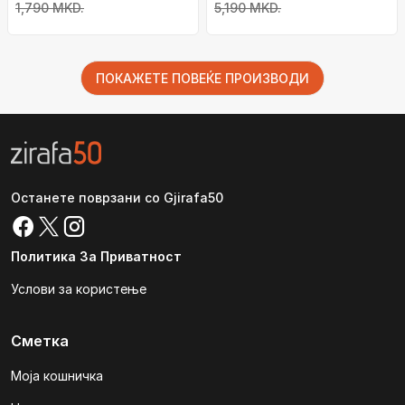
сива
1,790 MKD.
5,190 MKD.
ПОКАЖЕТЕ ПОВЕЌЕ ПРОИЗВОДИ
Останете поврзани со Gjirafa50
Политика За Приватност
Услови за користење
Сметка
Моја кошничка