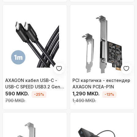
AXAGON кабел USB-C -
PCI картичка - екстендер
USB-C SPEED USB3.2 Gen 1,
AXAGON PCEA-P1N
PD60W 3A, плетенка, 1m,
590 MKD.
1,290 MKD.
-25%
-13%
црна
790 MKD.
1,490 MKD.