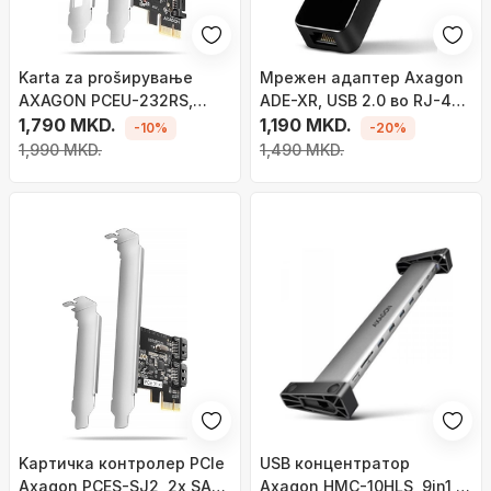
Karta za prošирување
Мрежен адаптер Axagon
AXAGON PCEU-232RS,
ADE-XR, USB 2.0 во RJ-45,
PCIe 4.0 x1, 4x USB 3.0,
1,790 MKD.
Fast Ethernet 10/100 Mbit,
1,190 MKD.
-10%
-20%
црна
бел
1,990 MKD.
1,490 MKD.
Kартичка контролер PCIe
USB концентратор
Axagon PCES-SJ2, 2x SATA
Axagon HMC-10HLS, 9in1,