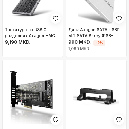
Тастатура со USB C
Диск Axagon SATA - SSD
разделник Axagon HMC
M.2 SATA B-key (RSS-
KB CRL, 9 во 1, 0.6m, сива
9,190 MKD.
M2SD), 2.5''
990 MKD.
-9%
1,090 MKD.