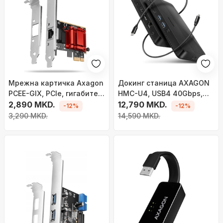
Мрежна картичка Axagon
Докинг станица AXAGON
PCEE-GIX, PCIe, гигабитен
HMC-U4, USB4 40Gbps,
етернет, црна
2,890 MKD.
HDMI DP 8K, PD 100W, сива
12,790 MKD.
-12%
-12%
3,290 MKD.
14,590 MKD.