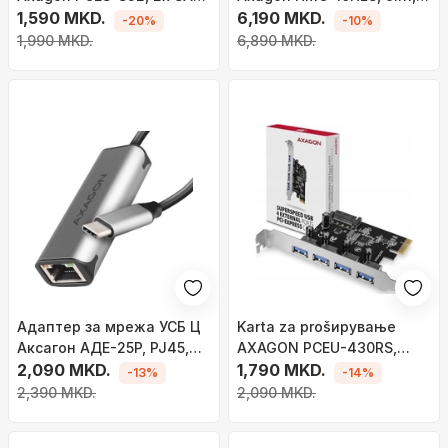
6 Gb/s, чипсет JMB582, со
1,590 MKD.
USB-C, 4K, сребрен
6,190 MKD.
-20%
-10%
стандардна и low profile
1,990 MKD.
6,890 MKD.
носачка
Адаптер за мрежа УСБ Ц
Karta za prošирување
Аксагон АДЕ-25Р, РЈ45,
AXAGON PCEU-430RS,
2.5 Gbps, сребрен
2,090 MKD.
PCIe 4.0 x1, 4x USB 3.0,
1,790 MKD.
-13%
-14%
црна
2,390 MKD.
2,090 MKD.