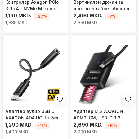
Контролер Axagon PCIe
Вертикален држач за
3.0 x4 - NVMe M-key +
лаптоп и таблет Axagon
SATA B-key
1,190 MKD.
STND-VB, за уреди од 10"
2,490 MKD.
-27%
-7%
до 17.3", метален, црн
1,635 MKD.
2,690 MKD.
Адаптер аудио USB C
Адаптер M.2 AXAGON
AXAGON ADA HC, Hi Res,
ADM2-CM, USB-C 3.2
32 Bit 384 kHz, црн
1,290 MKD.
Gen2, NVMe SATA SSD,
2,690 MKD.
-13%
-10%
црн
1,490 MKD.
2,990 MKD.