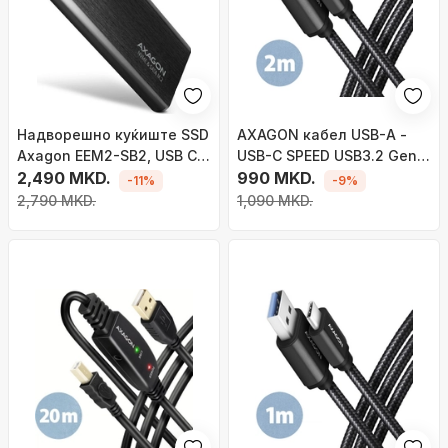
Надворешно куќиште SSD
AXAGON кабел USB-A -
Axagon EEM2-SB2, USB C
USB-C SPEED USB3.2 Gen 1,
3.2 Gen 2, M.2 NVMe SATA,
2,490 MKD.
3A, плетенка, 2m, црна
990 MKD.
-11%
-9%
алуминиум
2,790 MKD.
1,090 MKD.