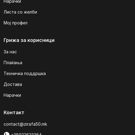
Нарачки
Листа со желби
Мој профил
Грижа за корисници
За нас
Плаќања
Техничка поддршка
Достава
Нарачки
Контакт
contact@zirafa50.mk
+38922633364