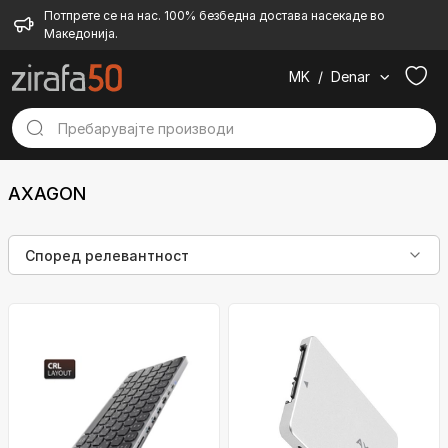
Потпрете се на нас. 100% безбедна достава насекаде во
Македонија.
MK
/
Denar
AXAGON