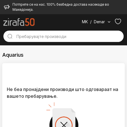
Потпрете се на нас. 100% безбедна достава насекаде во
Македонија.
MK
/
Denar
Aquarius
Не беа пронајдени производи што одговараат на
вашето пребарување.