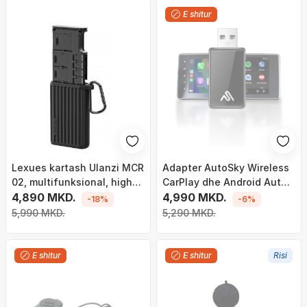
E shitur
Lexues kartash Ulanzi MCR
Adapter AutoSky Wireless
02, multifunksional, high
CarPlay dhe Android Auto,
speed, me kuti mbrojtëse, i
4,890 MKD.
konvertues nga kabllo në
4,990 MKD.
-18%
-6%
zi
pa tela, plug and play, i zi
5,990 MKD.
5,290 MKD.
E shitur
E shitur
Risi