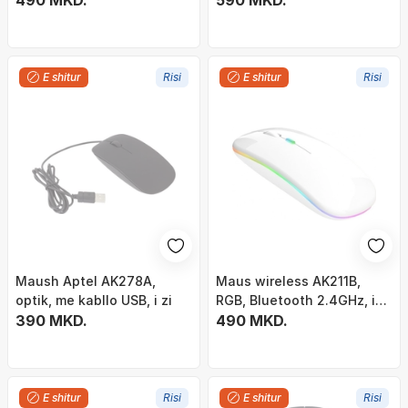
490 MKD.
590 MKD.
E shitur
Risi
E shitur
Risi
Maush Aptel AK278A,
Maus wireless AK211B,
optik, me kabllo USB, i zi
RGB, Bluetooth 2.4GHz, i
390 MKD.
bardhë
490 MKD.
E shitur
Risi
E shitur
Risi