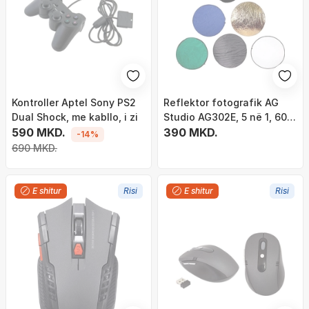
Kontroller Aptel Sony PS2
Reflektor fotografik AG
Dual Shock, me kabllo, i zi
Studio AG302E, 5 në 1, 60
590 MKD.
cm, rrethor
390 MKD.
-14%
690 MKD.
E shitur
Risi
E shitur
Risi