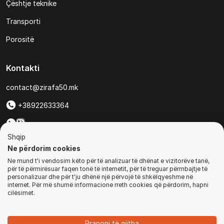
Çështje teknike
Transporti
Porositë
Kontakti
contact@zirafa50.mk
+38922633364
Për kërkesa të ofertave:
Shqip
b2b@zirafa50.mk
Ne përdorim cookies
Ne mund t'i vendosim këto për të analizuar të dhënat e vizitorëve tanë,
Jadranska Magistrala No. 86, Skopje, North Macedonia
për të përmirësuar faqen tonë të internetit, për të treguar përmbajtje të
personalizuar dhe për t'ju dhënë një përvojë të shkëlqyeshme në
internet. Për më shumë informacione rreth cookies që përdorim, hapni
cilësimet.
© Të gjitha të drejtat e rezervuara
Pranoni të gjitha