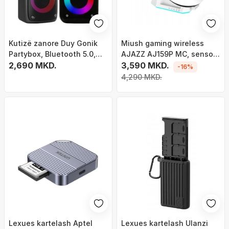
Kutizë zanore Duy Gonik
Miush gaming wireless
Partybox, Bluetooth 5.0,
AJAZZ AJ159P MC, sensor
USB, me bas të fuqishëm
2,690 MKD.
PAW3311, 1 kHz polling rate,
3,590 MKD.
-16%
56 g, i zi
4,290 MKD.
Lexues kartelash Aptel
Lexues kartelash Ulanzi