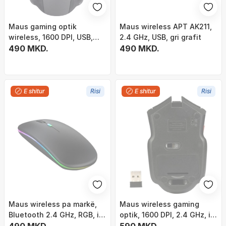
Maus gaming optik
Maus wireless APT AK211,
wireless, 1600 DPI, USB,
2.4 GHz, USB, gri grafit
argjendtë
490 MKD.
490 MKD.
E shitur
Risi
E shitur
Risi
Maus wireless pa markë,
Maus wireless gaming
Bluetooth 2.4 GHz, RGB, i
optik, 1600 DPI, 2.4 GHz, i
zi
zi