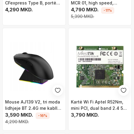
CFexpress Type B, portë
MCR 01, high speed,
CFexpress Type B, lidhje
4,290 MKD.
multifunksional, i zi
4,790 MKD.
-11%
USB
5,390 MKD.
Mouse AJ139 V2, tri moda
Kartë Wi Fi Aptel R52Nm,
lidhjeje BT 2.4G me kabllo,
mini PCI, dual band 2.4 5
dok magnetik karikimi, i zi
3,590 MKD.
GHz
3,790 MKD.
-16%
4,290 MKD.