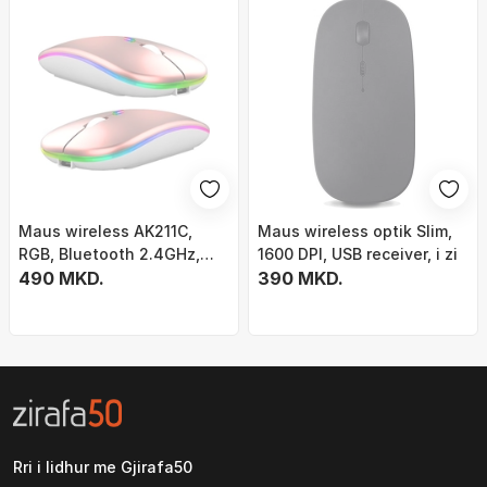
Maus wireless AK211C,
Maus wireless optik Slim,
RGB, Bluetooth 2.4GHz,
1600 DPI, USB receiver, i zi
rose gold
490 MKD.
390 MKD.
Rri i lidhur me Gjirafa50