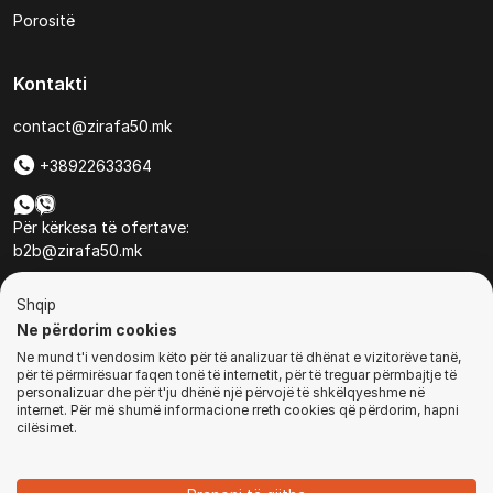
Porositë
Kontakti
contact@zirafa50.mk
+38922633364
Për kërkesa të ofertave:
b2b@zirafa50.mk
Jadranska Magistrala No. 86, Skopje, North Macedonia
Shqip
Ne përdorim cookies
Ne mund t'i vendosim këto për të analizuar të dhënat e vizitorëve tanë,
për të përmirësuar faqen tonë të internetit, për të treguar përmbajtje të
personalizuar dhe për t'ju dhënë një përvojë të shkëlqyeshme në
internet. Për më shumë informacione rreth cookies që përdorim, hapni
© Të gjitha të drejtat e rezervuara
cilësimet.
MË NJOFTO