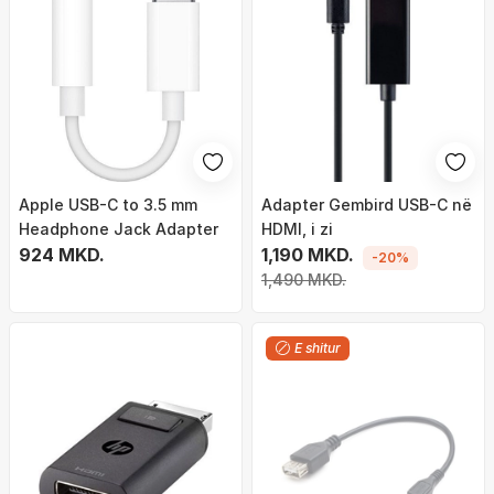
Apple USB-C to 3.5 mm
Adapter Gembird USB-C në
Headphone Jack Adapter
HDMI, i zi
924 MKD.
1,190 MKD.
-20%
1,490 MKD.
E shitur