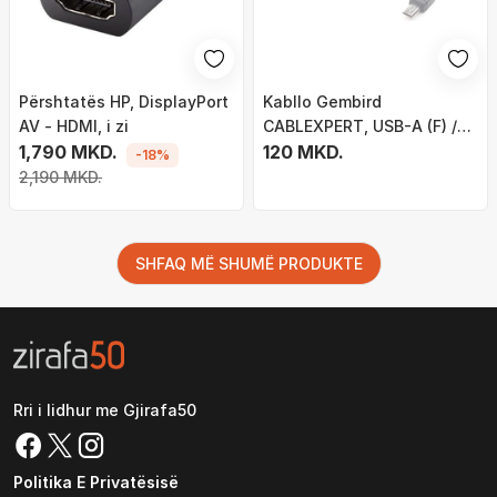
Përshtatës HP, DisplayPort
Kabllo Gembird
AV - HDMI, i zi
CABLEXPERT, USB-A (F) /
1,790 MKD.
Micro USB (M), OTG, për
120 MKD.
-18%
tabletë / celularë, 15cm, e
2,190 MKD.
zezë
SHFAQ MË SHUMË PRODUKTE
Rri i lidhur me Gjirafa50
Politika E Privatësisë