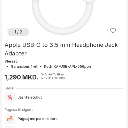
1 / 2
Apple USB-C to 3.5 mm Headphone Jack
Adapter
Vlerëso
•
Garancioni:
1 vit
•
Kodi:
Përfshirë TVSH-në
1,290 MKD.
Pa TVSH 1,093 MKD.
Sasia
Jashtë stokut
Pagesa të sigurta
Paguaj me para në dorë