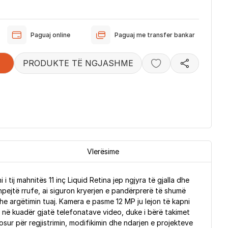
Paguaj online
Paguaj me transfer bankar
PRODUKTE TË NGJASHME
Vlerësime
i tij mahnitës 11 inç Liquid Retina jep ngjyra të gjalla dhe
shpejtë rrufe, ai siguron kryerjen e pandërprerë të shumë
he argëtimin tuaj. Kamera e pasme 12 MP ju lejon të kapni
 në kuadër gjatë telefonatave video, duke i bërë takimet
sur për regjistrimin, modifikimin dhe ndarjen e projekteve