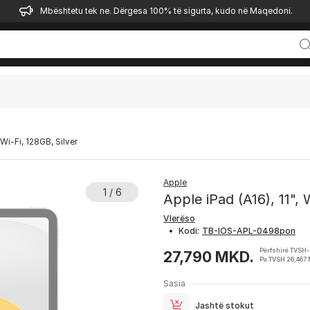
Mbështetu tek ne. Dërgesa 100% të sigurta, kudo në Maqedoni.
 Wi-Fi, 128GB, Silver
Apple
1 / 6
Apple iPad (A16), 11", 
Vlerëso
•
Kodi:
Përfshirë TVSH
27,790 MKD.
Pa TVSH 26,467
Sasia
Jashtë stokut