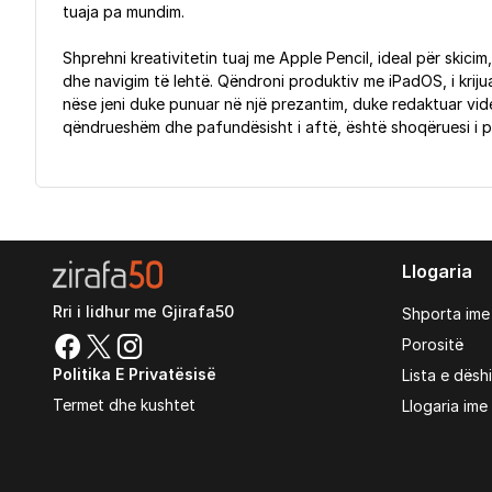
tuaja pa mundim.
Shprehni kreativitetin tuaj me Apple Pencil, ideal për skici
dhe navigim të lehtë. Qëndroni produktiv me iPadOS, i krij
nëse jeni duke punuar në një prezantim, duke redaktuar video,
qëndrueshëm dhe pafundësisht i aftë, është shoqëruesi i pë
Llogaria
Rri i lidhur me Gjirafa50
Shporta ime
Porositë
Politika E Privatësisë
Lista e dësh
Termet dhe kushtet
Llogaria ime