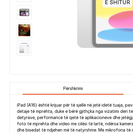
E SHITUR
Përshkrimi
iPad (A16) është krijuar për të sjellë në jetë idetë tuaja, pa
detaje të mprehta, duke e bërë gjithçka nga vizatimi deri te
detyrave, performancë të qetë të aplikacioneve dhe jetëgja
foto të mprehta dhe video me cilësi të lartë, ndërsa kamer
dhe bisedat të ndjehen më të natyrshme. Me mikrofona të int