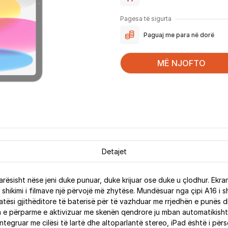
Pagesa të sigurta
Paguaj me para në dorë
MË NJOFTO
Detajet
varësisht nëse jeni duke punuar, duke krijuar ose duke u çlodhur. Ekrani 
 shikimi i filmave një përvojë më zhytëse. Mundësuar nga çipi A16 i 
tësi gjithëditore të baterisë për të vazhduar me rrjedhën e punës d
a e përparme e aktivizuar me skenën qendrore ju mban automatikisht
egruar me cilësi të lartë dhe altoparlantë stereo, iPad është i përso