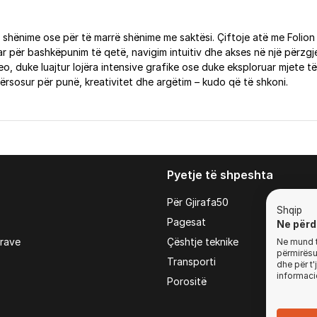
m, shënime ose për të marrë shënime me saktësi. Çiftoje atë me Folion
uar për bashkëpunim të qetë, navigim intuitiv dhe akses në një përzg
 duke luajtur lojëra intensive grafike ose duke eksploruar mjete të re
rsosur për punë, kreativitet dhe argëtim – kudo që të shkoni.
Pyetje të shpeshta
Për Gjirafa50
Shqip
Pagesat
Ne përd
irave
Çështje teknike
Ne mund t'
përmirësua
Transporti
dhe për t
informaci
Porositë