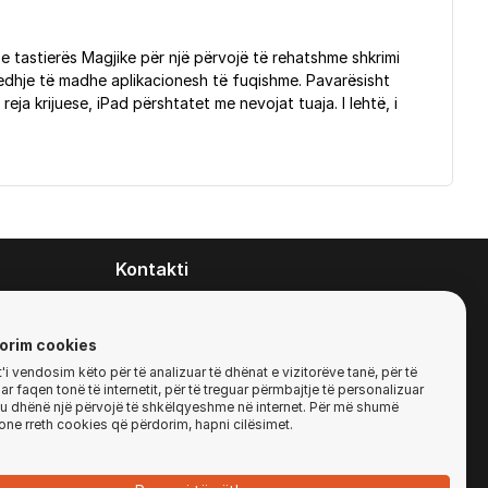
 e tastierës Magjike për një përvojë të rehatshme shkrimi
jedhje të madhe aplikacionesh të fuqishme. Pavarësisht
ja krijuese, iPad përshtatet me nevojat tuaja. I lehtë, i
Kontakti
contact@zirafa50.mk
+38922633364
orim cookies
i vendosim këto për të analizuar të dhënat e vizitorëve tanë, për të
r faqen tonë të internetit, për të treguar përmbajtje të personalizuar
Për kërkesa të ofertave:
'ju dhënë një përvojë të shkëlqyeshme në internet. Për më shumë
b2b@zirafa50.mk
one rreth cookies që përdorim, hapni cilësimet.
Jadranska Magistrala No. 86, Skopje, North
Macedonia