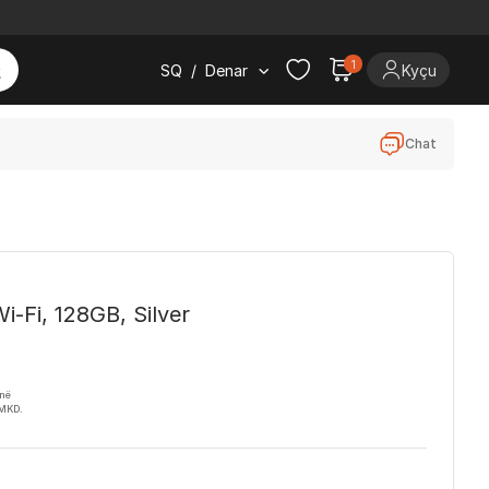
1
SQ
/
Denar
Kyçu
Chat
Wi-Fi, 128GB, Silver
-në
 MKD.