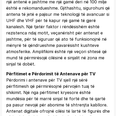
një antenë e jashtme me një gamë deri në 100 milje
është e rekomandueshme. Gjithashtu, sigurohuni që
antena të jetë e pajisur me teknologji të avancuar si
UHF dhe VHF për të kapur një gamë të gjerë
kanalesh. Një tjetër faktor i rëndësishëm është
rezistenca ndaj motit, veçanërisht për antenat e
jashtme, për të siguruar që ato të funksionojnë në
mënyrë të qëndrueshme pavarësisht kushteve
atmosferike. Amplifikimi është një veçori shtesë që
mund të përmirësojë cilësinë e sinjalit në zona me
sinjal të dobët.
Përfitimet e Përdorimit të Antenave për TV
Përdorimi i antenave për TV sjell një sërë
përfitimesh që përmirësojnë përvojën tuaj të
shikimit. Një nga përfitimet kryesore është
mundësia për të marrë sinjal të fortë dhe të qartë
pa pasur nevojë për abonime të shtrenjta kabllore.
Antenat digjitale ofrojnë cilësi të lartë të figurës dhe