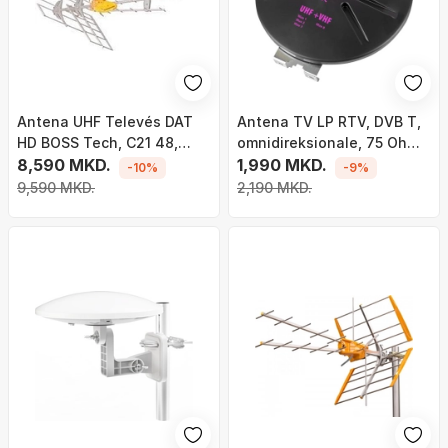
Antena UHF Televés DAT
Antena TV LP RTV, DVB T,
HD BOSS Tech, C21 48,
omnidireksionale, 75 Ohm,
filtër LTE
8,590 MKD.
e zezë
1,990 MKD.
-10%
-9%
9,590 MKD.
2,190 MKD.