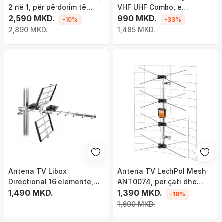
2 në 1, për përdorim të
VHF UHF Combo, e
brendshëm dhe të jashtëm
2,590 MKD.
jashtme, Full HD, gri
990 MKD.
-10%
-33%
2,890 MKD.
1,485 MKD.
Antena TV Libox
Antena TV LechPol Mesh
Directional 16 elemente,
ANT0074, për çati dhe
DVB-T2 Combo, filtër LTE,
1,490 MKD.
dhomë, me përforcues,
1,390 MKD.
-18%
e argjendtë
metalike
1,690 MKD.