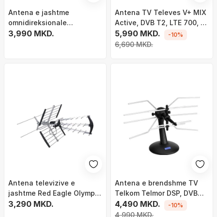
Antena e jashtme
Antena TV Televes V+ MIX
omnidireksionale
Active, DVB T2, LTE 700, e
Cabletech, DVB-T DVB-T2,
3,990 MKD.
bardhë
5,990 MKD.
-10%
përforcues i integruar, e
6,690 MKD.
bardhë
Antena televizive e
Antena e brendshme TV
jashtme Red Eagle Olympia
Telkom Telmor DSP, DVB
BX1000 Combo, DVB T T2,
3,290 MKD.
T2, filtër 5G LTE, e zezë
4,490 MKD.
-10%
VHF UHF
4,990 MKD.