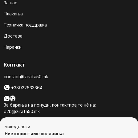
За нас
Плаќања
Техничка поддршка
Достава
Нарачки
Контакт
contact@zirafa50.mk
+38922633364
За барања на понуди, контактирајте нѐ на:
b2b@zirafa50.mk
Jадранска Магистрала 86, Skopje, North Macedonia
македонски
Ние користиме колачиња