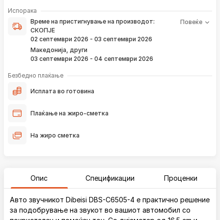
Време на пристигнување на производот е периодот од
Испорака
моментот кога е направена верификација на вашата
Време на пристигнување на производот:
Повеќе
нарачка и известувањето за верификација што го
СКОПЈЕ
добивате преку е-пошта или смс.
02 септември 2026 - 03 септември 2026
Ако нарачката е поставена сега, производот
Македонија, други
пристигнува во временскиот рок наведен погоре.
03 септември 2026 - 04 септември 2026
Постојано ќе Ве известуваме преку е-пошта за
локацијата на вашата нарачка, како и кога истата ќе
Безбедно плаќање
пристигне во нашиот магацин и кога ќе биде испорачана
до вашата адреса.
Исплата во готовина
*Во 99% од случаите, производите пристигнуваат во временскиот
Плаќање на жиро-сметка
рок наведен погоре. Имајте в предвид дека меѓународните празници
влијаат испораката да се одложи за околу 2 дена.
На жиро сметка
Опис
Спецификации
Проценки
Авто звучникот Dibeisi DBS-C6505-4 е практично решение
за подобрување на звукот во вашиот автомобил со