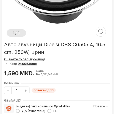
1 / 3
Авто звучници Dibeisi DBS C6505 4, 16.5
cm, 250W, црни
Оценете го овој производ
•
Код:
со ДДВ
1,590 MKD.
Без ДДВ 1,347 MKD.
Количина
повеќе од 10
GjirafaFLEX
Бидете флексибилни со GjirafaFlex
Повеќе
ДА (+182 MKD.)
НЕ