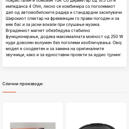
покристален и помоќен тон. Со дијаметар од 16.5 cm и
импеданса 4 Ohm, лесно се комбинира со поголемиот
дел од автомобилските радија и стандардни засилувачи.
Широкиот спектар на фреквенции го прави погоден и за
мек бас и за јасни вокали при слушање музика.
Вградениот магнет обезбедува стабилно
функционирање, додека максималната моќност од 250 W
нуди доволен волумен без поголеми изобличувања. Овој
модел е соодветен и за замена на оригиналните
звучници, како и за едноставни проекти за аудио тјунинг.
Слични производи: