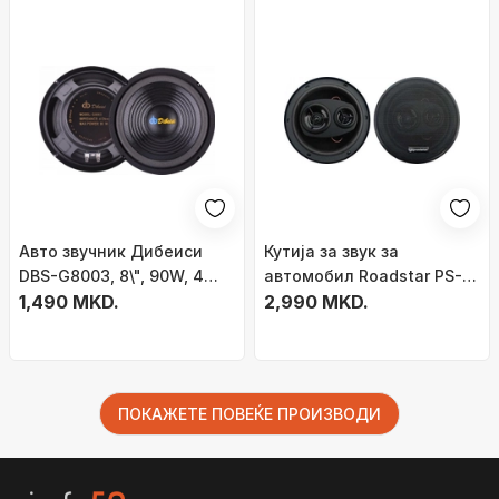
Авто звучник Дибеиси
Кутија за звук за
DBS-G8003, 8\", 90W, 4
автомобил Roadstar PS-
Ohm
1,490 MKD.
1635, 165 mm, 80W, црна
2,990 MKD.
ПОКАЖЕТЕ ПОВЕЌЕ ПРОИЗВОДИ