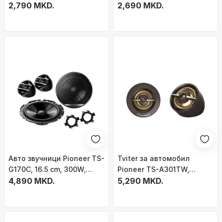
2,790 MKD.
140W, 4 Ohm
2,690 MKD.
Авто звучници Pioneer TS-
Tviter за автомобил
G170C, 16.5 cm, 300W,
Pioneer TS-A301TW,
црни
4,890 MKD.
20mm, 240W, црн
5,290 MKD.