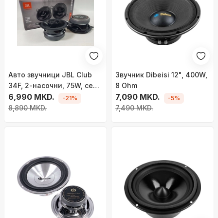
Авто звучници JBL Club
Звучник Dibeisi 12", 400W,
34F, 2-насочни, 75W, сет
8 Ohm
2 парчиња
6,990 MKD.
7,090 MKD.
-21%
-5%
8,890 MKD.
7,490 MKD.