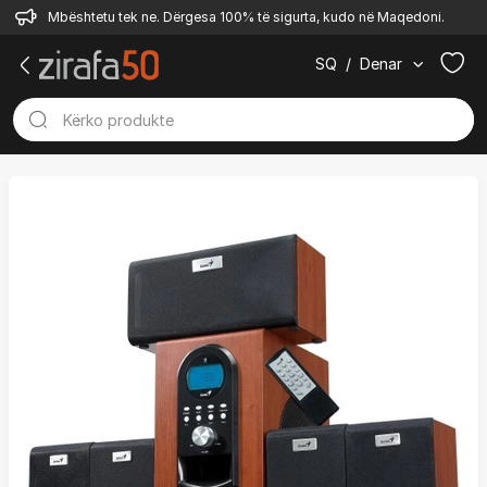
Mbështetu tek ne. Dërgesa 100% të sigurta, kudo në Maqedoni.
SQ
/
Denar