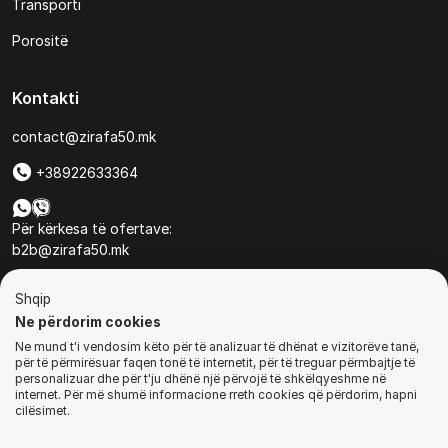
Transporti
Porositë
Kontakti
contact@zirafa50.mk
+38922633364
Për kërkesa të ofertave:
b2b@zirafa50.mk
Jadranska Magistrala No. 86, Skopje, North Macedonia
Shqip
Ne përdorim cookies
Ne mund t'i vendosim këto për të analizuar të dhënat e vizitorëve tanë,
për të përmirësuar faqen tonë të internetit, për të treguar përmbajtje të
personalizuar dhe për t'ju dhënë një përvojë të shkëlqyeshme në
internet. Për më shumë informacione rreth cookies që përdorim, hapni
© Të gjitha të drejtat e rezervuara
cilësimet.