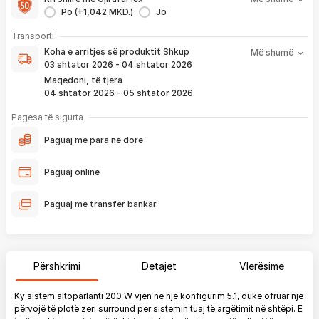
1 viti nga blerja
Po (+1,042 MKD.)
Jo
- Kontakt brenda
24 h
për servisim, zëvendësim apo kthim
- Pranim dhe dërgim me postë të produktit të servisuar
pa
Koha e arritjes së produktit nënkupton periudhën prej kur
Transporti
pagesë
bëhet verifikimi i porosisë suaj, dhe njoftimit për verifikim
Koha e arritjes së produktit
Shkup
Më shumë
që ju e pranoni përmes email-it apo SMS-it.
03 shtator 2026 - 04 shtator 2026
Nëse porosia bëhet tani, produkti arrin sipas afatit kohor të
Maqedoni, të tjera
vendosur më lartë. Ju do të njoftoheni në vazhdimësi
04 shtator 2026 - 05 shtator 2026
përmes emailit rreth vendndodhjes së porosisë suaj, duke
përfshirë momentin kur produkti arrin në depon tonë, dhe
Pagesa të sigurta
momentin kur niset në dërgesë për te ju.
Paguaj me para në dorë
*Në 99% të rasteve, produktet arrijnë sipas parashikimit të vendosur
më lartë. Ju lusim të keni parasysh që festat ndërkombëtare ndikojnë që
Paguaj online
liferimi të shtyhet për rreth 2 ditë.
Paguaj me transfer bankar
Përshkrimi
Detajet
Vlerësime
Ky sistem altoparlanti 200 W vjen në një konfigurim 5.1, duke ofruar një
përvojë të plotë zëri surround për sistemin tuaj të argëtimit në shtëpi. E