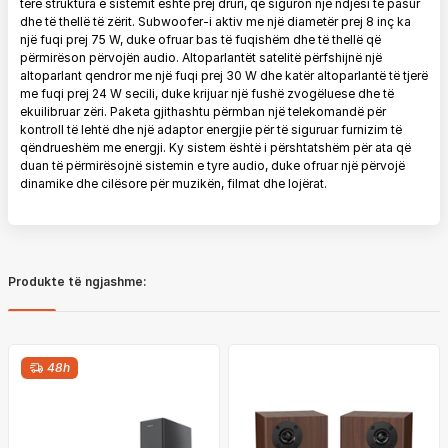
tërë struktura e sistemit është prej druri, që siguron një ndjesi të pasur
dhe të thellë të zërit. Subwoofer-i aktiv me një diametër prej 8 inç ka
një fuqi prej 75 W, duke ofruar bas të fuqishëm dhe të thellë që
përmirëson përvojën audio. Altoparlantët satelitë përfshijnë një
altoparlant qendror me një fuqi prej 30 W dhe katër altoparlantë të tjerë
me fuqi prej 24 W secili, duke krijuar një fushë zvogëluese dhe të
ekuilibruar zëri. Paketa gjithashtu përmban një telekomandë për
kontroll të lehtë dhe një adaptor energjie për të siguruar furnizim të
qëndrueshëm me energji. Ky sistem është i përshtatshëm për ata që
duan të përmirësojnë sistemin e tyre audio, duke ofruar një përvojë
dinamike dhe cilësore për muzikën, filmat dhe lojërat.
Produkte të ngjashme:
48h