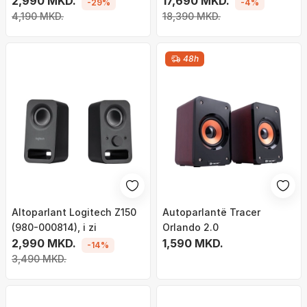
2,990 MKD.
17,690 MKD.
-29%
-4%
4,190 MKD.
18,390 MKD.
48h
Altoparlant Logitech Z150
Autoparlantë Tracer
(980-000814), i zi
Orlando 2.0
2,990 MKD.
1,590 MKD.
-14%
3,490 MKD.