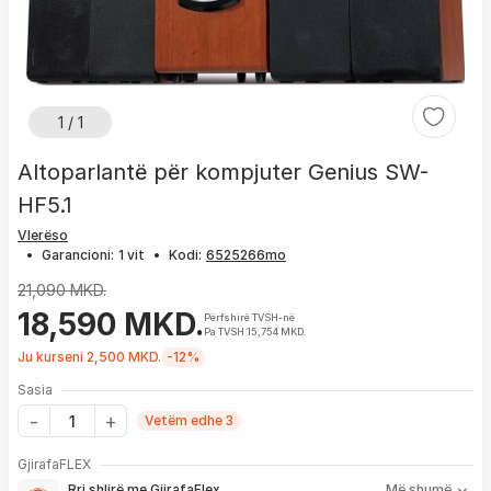
1 / 1
Altoparlantë për kompjuter Genius SW-
HF5.1
Vlerëso
•
Garancioni:
1 vit
•
Kodi:
21,090 MKD.
18,590 MKD.
Përfshirë TVSH-në
Pa TVSH 15,754 MKD.
Ju kurseni 2,500 MKD.
-12%
Sasia
Vetëm edhe 3
Me GjirafaFLEX përfitoni:
GjirafaFLEX
-
Prioritet
për zgjidhjen e çdo problemi me produktin brenda
Rri shlirë me GjirafaFlex
Më shumë