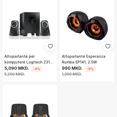
Altoparlantë për
Altoparlantë Esperanza
kompjuterë Logitech Z313,
Rumba EP141, 2.5W
të zi
5,090 MKD.
990 MKD.
-4%
-9%
5,290 MKD.
1,090 MKD.