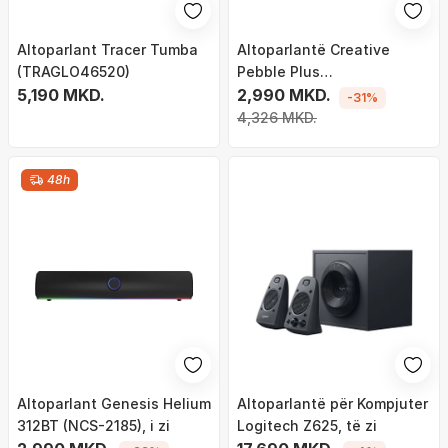
Altoparlant Tracer Tumba
Altoparlantë Creative
(TRAGLO46520)
Pebble Plus
5,190 MKD.
(51MF0480AA000)
2,990 MKD.
-31%
4,326 MKD.
48h
Altoparlant Genesis Helium
Altoparlantë për Kompjuter
312BT (NCS-2185), i zi
Logitech Z625, të zi