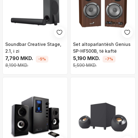
Soundbar Creative Stage,
Set altoparlantësh Genius
2.1, i zi
SP-HF500B, të kaftë
7,790 MKD.
5,190 MKD.
-5%
-7%
8,190 MKD.
5,590 MKD.