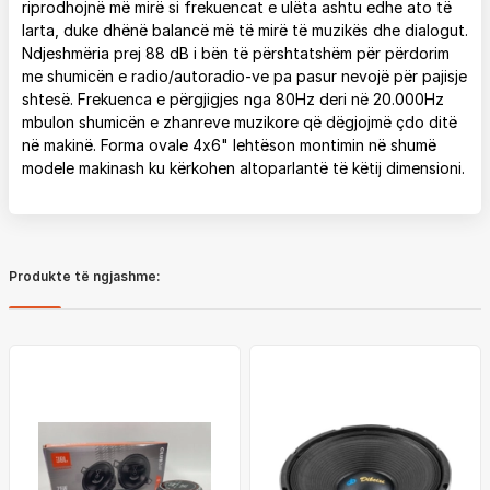
riprodhojnë më mirë si frekuencat e ulëta ashtu edhe ato të
larta, duke dhënë balancë më të mirë të muzikës dhe dialogut.
Ndjeshmëria prej 88 dB i bën të përshtatshëm për përdorim
me shumicën e radio/autoradio-ve pa pasur nevojë për pajisje
shtesë. Frekuenca e përgjigjes nga 80Hz deri në 20.000Hz
mbulon shumicën e zhanreve muzikore që dëgjojmë çdo ditë
në makinë. Forma ovale 4x6" lehtëson montimin në shumë
modele makinash ku kërkohen altoparlantë të këtij dimensioni.
Produkte të ngjashme: