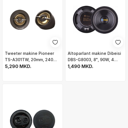
Tweeter makine Pioneer
Altoparlant makine Dibeisi
TS-A301TW, 20mm, 240W, i
DBS-G8003, 8", 90W, 4
zi
5,290 MKD.
Ohm
1,490 MKD.