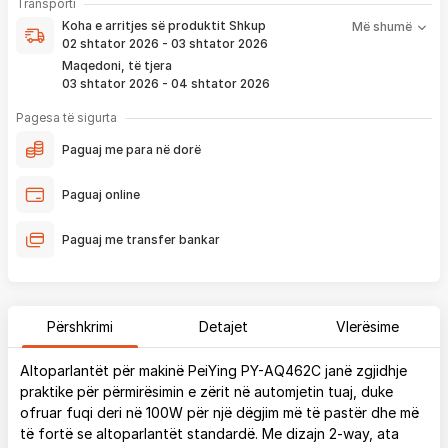
Koha e arritjes së produktit nënkupton periudhën prej kur
Transporti
pagesë
bëhet verifikimi i porosisë suaj, dhe njoftimit për verifikim
Koha e arritjes së produktit
Shkup
Më shumë
që ju e pranoni përmes email-it apo SMS-it.
02 shtator 2026 - 03 shtator 2026
Nëse porosia bëhet tani, produkti arrin sipas afatit kohor të
Maqedoni, të tjera
vendosur më lartë. Ju do të njoftoheni në vazhdimësi
03 shtator 2026 - 04 shtator 2026
përmes emailit rreth vendndodhjes së porosisë suaj, duke
përfshirë momentin kur produkti arrin në depon tonë, dhe
Pagesa të sigurta
momentin kur niset në dërgesë për te ju.
Paguaj me para në dorë
*Në 99% të rasteve, produktet arrijnë sipas parashikimit të vendosur
më lartë. Ju lusim të keni parasysh që festat ndërkombëtare ndikojnë që
Paguaj online
liferimi të shtyhet për rreth 2 ditë.
Paguaj me transfer bankar
Përshkrimi
Detajet
Vlerësime
Altoparlantët për makinë PeiYing PY-AQ462C janë zgjidhje
praktike për përmirësimin e zërit në automjetin tuaj, duke
ofruar fuqi deri në 100W për një dëgjim më të pastër dhe më
të fortë se altoparlantët standardë. Me dizajn 2-way, ata