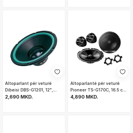
Altoparlant për veturë
Altoparlantë për veturë
Dibeisi DBS-G1201, 12",
Pioneer TS-G170C, 16.5 cm,
140W, 4 Ohm
2,690 MKD.
300W, të zinj
4,890 MKD.