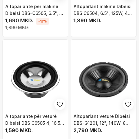
Altoparlantë për makinë
Altoparlant makine Dibeisi
Dibeisi DBS-C6505, 6.5", 8
DBS C6504, 6.5", 125W, 4
Ohm
1,690 MKD.
Ohm
1,390 MKD.
-11%
1,890 MKD.
Altoparlantë për veturë
Altoparlant veture Dibeisi
Dibeisi DBS C6505 4, 16.5
DBS-G1201, 12", 140W, 8
cm, 250W, i zi
1,590 MKD.
Ohm
2,790 MKD.