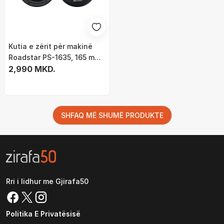
Kutia e zërit për makinë
Roadstar PS-1635, 165 mm,
80W, e zezë
2,990 MKD.
SHFAQ MË SHUMË PRODUKTE
Rri i lidhur me Gjirafa50
Politika E Privatësisë