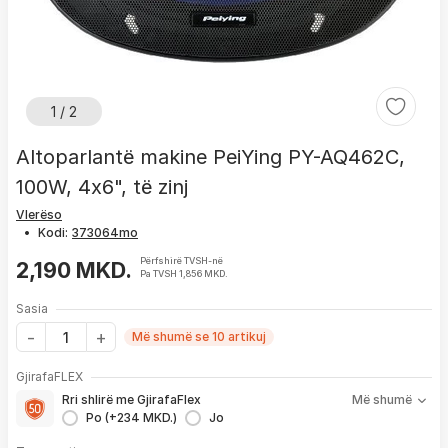
1 / 2
Altoparlantë makine PeiYing PY-AQ462C,
100W, 4x6", të zinj
Vlerëso
•
Kodi:
Përfshirë TVSH-në
2,190 MKD.
Pa TVSH 1,856 MKD.
Sasia
Më shumë se 10 artikuj
Me GjirafaFLEX përfitoni:
GjirafaFLEX
-
Prioritet
për zgjidhjen e çdo problemi me produktin brenda
Rri shlirë me GjirafaFlex
Më shumë
1 viti nga blerja
Po (+234 MKD.)
Jo
- Kontakt brenda
24 h
për servisim, zëvendësim apo kthim
- Pranim dhe dërgim me postë të produktit të servisuar
pa