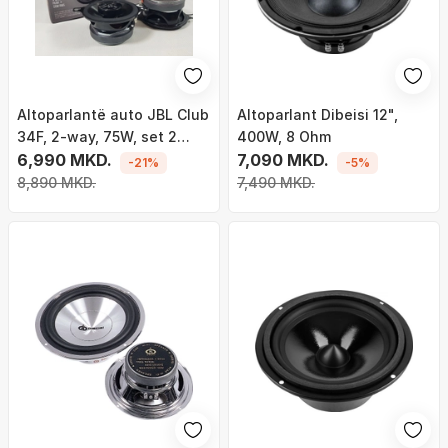
Altoparlantë auto JBL Club
Altoparlant Dibeisi 12",
34F, 2-way, 75W, set 2
400W, 8 Ohm
copë
6,990 MKD.
7,090 MKD.
-21%
-5%
8,890 MKD.
7,490 MKD.