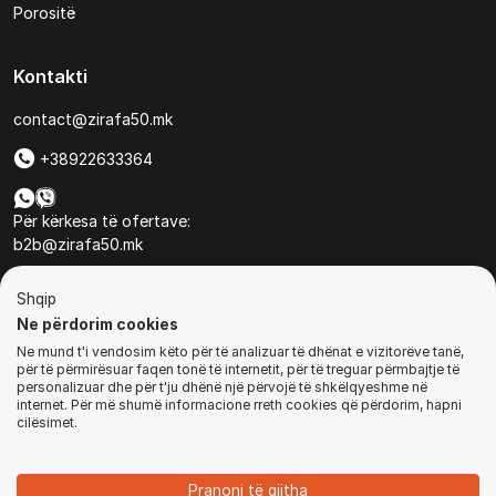
Porositë
Kontakti
contact@zirafa50.mk
+38922633364
Për kërkesa të ofertave:
b2b@zirafa50.mk
Jadranska Magistrala No. 86, Skopje, North Macedonia
Shqip
Ne përdorim cookies
Ne mund t'i vendosim këto për të analizuar të dhënat e vizitorëve tanë,
për të përmirësuar faqen tonë të internetit, për të treguar përmbajtje të
personalizuar dhe për t'ju dhënë një përvojë të shkëlqyeshme në
internet. Për më shumë informacione rreth cookies që përdorim, hapni
© Të gjitha të drejtat e rezervuara
cilësimet.
BLEJ TANI
Pranoni të gjitha