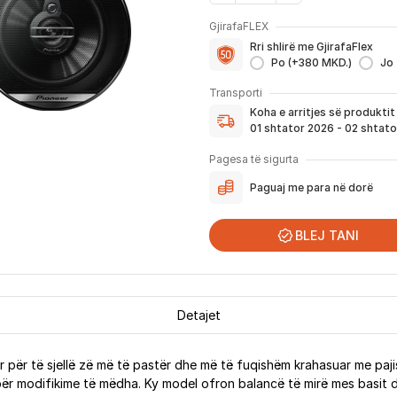
GjirafaFLEX
Me GjirafaFLEX përfitoni:
Rri shlirë me GjirafaFlex
-
Prioritet
për zgjidhjen e ç
Po (+380 MKD.)
Jo
- Kontakt brenda
24 h
për s
Koha e arritjes së produktit
- Pranim dhe dërgim me post
Transporti
dhe njoftimit për verifikim 
Koha e arritjes së produkti
Nëse porosia bëhet tani, pr
01 shtator 2026 - 02 shtat
njoftoheni në vazhdimësi p
përfshirë momentin kur pro
Pagesa të sigurta
për te ju.
Paguaj me para në dorë
*Në 99% të rasteve, produktet arrijn
që festat ndërkombëtare ndikojnë që li
BLEJ TANI
Detajet
r për të sjellë zë më të pastër dhe më të fuqishëm krahasuar me paji
ër modifikime të mëdha. Ky model ofron balancë të mirë mes basit d