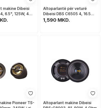
t makine Dibeisi
Altoparlantë për veturë
, 6.5", 125W, 4
Dibeisi DBS C6505 4, 16.5
cm, 250W, i zi
MKD.
1,590 MKD.
akine Pioneer TS-
Altoparlant makine Dibeisi