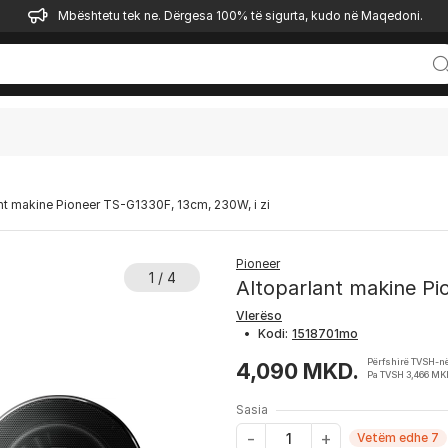
Mbështetu tek ne. Dërgesa 100% të sigurta, kudo në Maqedoni.
nt makine Pioneer TS-G1330F, 13cm, 230W, i zi
Pioneer
1 / 4
Altoparlant makine Pi
Vlerëso
•
Kodi:
Përfshirë TVSH-n
4,090 MKD.
Pa TVSH 3,466 MK
Sasia
Vetëm edhe 7