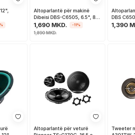
12",
Altoparlantë për makinë
Altoparlan
Dibeisi DBS-C6505, 6.5", 8
DBS C6504
Ohm
Ohm
1,690 MKD.
1,390 
5%
-11%
1,890 MKD.
turë
Altoparlantë për veturë
Tweeter m