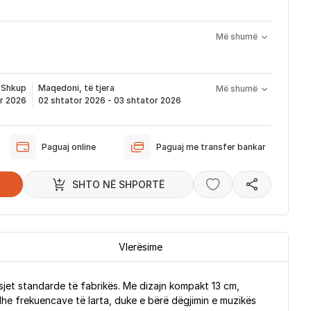
Më shumë
do problemi me produktin brenda 1 viti nga blerja
ervisim, zëvendësim apo kthim
 nënkupton periudhën prej kur bëhet verifikimi i porosisë suaj,
ë të produktit të servisuar
pa pagesë
që ju e pranoni përmes email-it apo SMS-it.
t
Shkup
Maqedoni, të tjera
Më shumë
odukti arrin sipas afatit kohor të vendosur më lartë. Ju do të
or 2026
02 shtator 2026 - 03 shtator 2026
ërmes emailit rreth vendndodhjes së porosisë suaj, duke
dukti arrin në depon tonë, dhe momentin kur niset në dërgesë
Paguaj online
Paguaj me transfer bankar
ë sipas parashikimit të vendosur më lartë. Ju lusim të keni parasysh
ferimi të shtyhet për rreth 2 ditë.
SHTO NË SHPORTË
Vlerësime
sjet standarde të fabrikës. Me dizajn kompakt 13 cm,
he frekuencave të larta, duke e bërë dëgjimin e muzikës