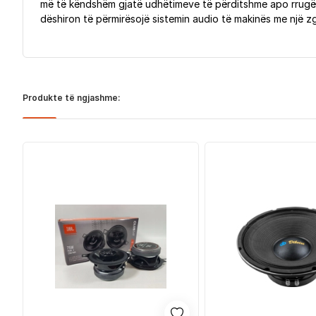
më të këndshëm gjatë udhëtimeve të përditshme apo rrugëv
dëshiron të përmirësojë sistemin audio të makinës me një zgj
Produkte të ngjashme: