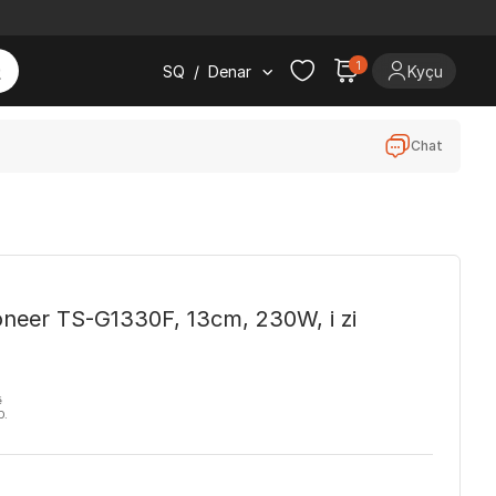
1
SQ
/
Denar
Kyçu
Chat
oneer TS-G1330F, 13cm, 230W, i zi
ë
D.