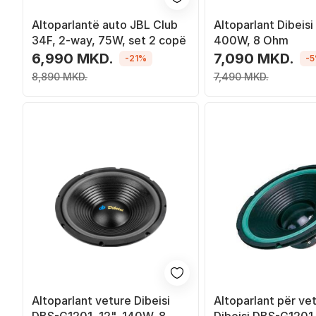
Altoparlantë auto JBL Club
Altoparlant Dibeisi 
34F, 2-way, 75W, set 2 copë
400W, 8 Ohm
6,990 MKD.
7,090 MKD.
-21%
-
8,890 MKD.
7,490 MKD.
Altoparlant veture Dibeisi
Altoparlant për ve