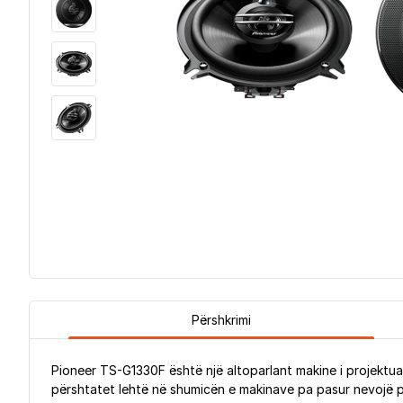
Përshkrimi
Pioneer TS-G1330F është një altoparlant makine i projektua
përshtatet lehtë në shumicën e makinave pa pasur nevojë p