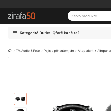
Kategoritë
Outlet
Çfarë ka të re?
TV, Audio & Foto
Pajisje për automjete
Altoparlant
Altoparla