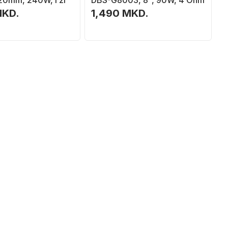
0mm, 240W, i zi
DBS-G8003, 8", 90W, 4 Ohm
MKD.
1,490 MKD.