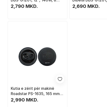
DBS-G1201, 12", 140W, 8
Dibeisi DBS-G1201,
Ohm
140W, 4 Ohm
2,790 MKD.
2,690 MKD.
Kutia e zërit për makinë
Roadstar PS-1635, 165 mm,
80W, e zezë
2,990 MKD.