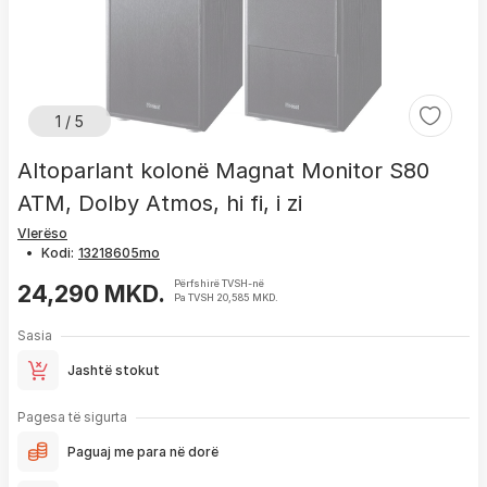
1 / 5
Altoparlant kolonë Magnat Monitor S80
ATM, Dolby Atmos, hi fi, i zi
Vlerëso
•
Kodi:
Përfshirë TVSH-në
24,290 MKD.
Pa TVSH 20,585 MKD.
Sasia
Jashtë stokut
Pagesa të sigurta
Paguaj me para në dorë