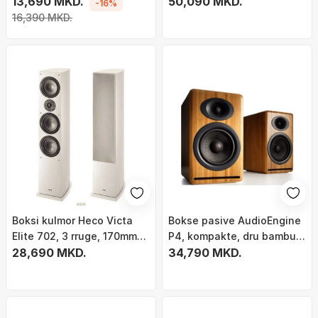
TWS, USB, i zi
13,690 MKD.
integruar, bamboo
50,090 MKD.
-16%
16,390 MKD.
Boksi kulmor Heco Victa
Bokse pasive AudioEngine
Elite 702, 3 rruge, 170mm
P4, kompakte, dru bambu,
woofer, i bardhë
28,690 MKD.
ngjyrë natyrale
34,790 MKD.