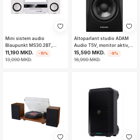
Mini sistem audio
Altoparlant studio ADAM
Blaupunkt MS30.2BT,
Audio T5V, monitor aktiv,
150W, Bluetooth CD USB
11,190 MKD.
5", i zi
15,590 MKD.
-15%
-8%
HDMI ARC, i zi
13,090 MKD.
16,990 MKD.