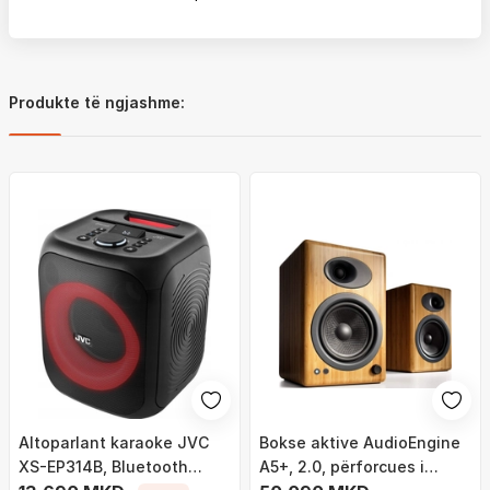
Produkte të ngjashme:
Altoparlant karaoke JVC
Bokse aktive AudioEngine
XS-EP314B, Bluetooth
A5+, 2.0, përforcues i