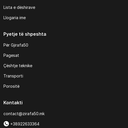
Lista e dëshirave
Llogaria ime
Pyetje të shpeshta
Për Gjirafa50
Pagesat
Çështje teknike
Transporti
Porositë
Kontakti
contact@zirafa50.mk
+38922633364