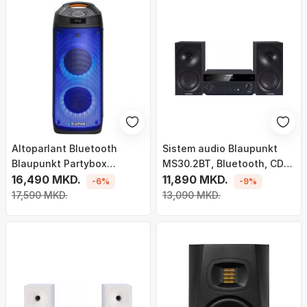
Altoparlant Bluetooth
Sistem audio Blaupunkt
Blaupunkt Partybox
MS30.2BT, Bluetooth, CD
PB06DB, funksion karaoke,
16,490 MKD.
MP3 USB Aux HDMI, i zi
11,890 MKD.
-6%
-9%
TWS, i zi
17,590 MKD.
13,090 MKD.