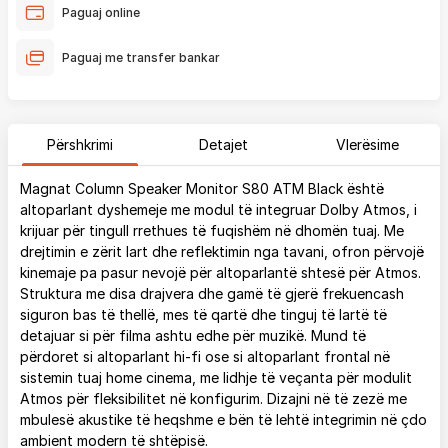
Paguaj online
Paguaj me transfer bankar
Përshkrimi
Detajet
Vlerësime
Magnat Column Speaker Monitor S80 ATM Black është
altoparlant dyshemeje me modul të integruar Dolby Atmos, i
krijuar për tingull rrethues të fuqishëm në dhomën tuaj. Me
drejtimin e zërit lart dhe reflektimin nga tavani, ofron përvojë
kinemaje pa pasur nevojë për altoparlantë shtesë për Atmos.
Struktura me disa drajvera dhe gamë të gjerë frekuencash
siguron bas të thellë, mes të qartë dhe tinguj të lartë të
detajuar si për filma ashtu edhe për muzikë. Mund të
përdoret si altoparlant hi-fi ose si altoparlant frontal në
sistemin tuaj home cinema, me lidhje të veçanta për modulit
Atmos për fleksibilitet në konfigurim. Dizajni në të zezë me
mbulesë akustike të heqshme e bën të lehtë integrimin në çdo
ambient modern të shtëpisë.