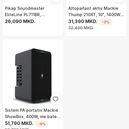
Pikap Soundmaster
Altoparlant aktiv Mackie
EliteLine PL711BR,
Thump 210XT, 10", 1400W,
altoparlantë të integruar,
26,090 MKD.
me Bluetooth
31,390 MKD.
-3%
manual, kafe
32,490 MKD.
Sistem PA portativ Mackie
ShowBox, 400W, me bateri,
i zi
51,790 MKD.
-9%