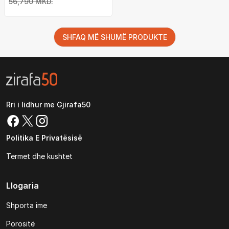
56,790 MKD.
SHFAQ MË SHUMË PRODUKTE
Rri i lidhur me Gjirafa50
Politika E Privatësisë
Termet dhe kushtet
Llogaria
Shporta ime
Porositë