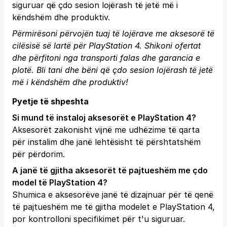
siguruar që çdo sesion lojërash të jetë më i
këndshëm dhe produktiv.
Përmirësoni përvojën tuaj të lojërave me aksesorë të
cilësisë së lartë për PlayStation 4. Shikoni ofertat
dhe përfitoni nga transporti falas dhe garancia e
plotë.
Bli tani
dhe bëni që çdo sesion lojërash të jetë
më i këndshëm dhe produktiv!
Pyetje të shpeshta
Si mund të instaloj aksesorët e PlayStation 4?
Aksesorët zakonisht vijnë me udhëzime të qarta
për instalim dhe janë lehtësisht të përshtatshëm
për përdorim.
A janë të gjitha aksesorët të pajtueshëm me çdo
model të PlayStation 4?
Shumica e aksesorëve janë të dizajnuar për të qenë
të pajtueshëm me të gjitha modelet e PlayStation 4,
por kontrolloni specifikimet për t'u siguruar.