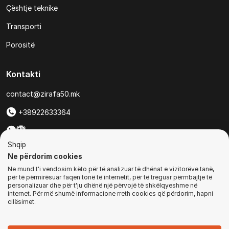
Çështje teknike
Transporti
Porositë
Kontakti
contact@zirafa50.mk
+38922633364
Për kërkesa të ofertave:
Shqip
b2b@zirafa50.mk
Ne përdorim cookies
Ne mund t'i vendosim këto për të analizuar të dhënat e vizitorëve tanë,
Jadranska Magistrala No. 86, Skopje, North Macedonia
për të përmirësuar faqen tonë të internetit, për të treguar përmbajtje të
personalizuar dhe për t'ju dhënë një përvojë të shkëlqyeshme në
internet. Për më shumë informacione rreth cookies që përdorim, hapni
cilësimet.