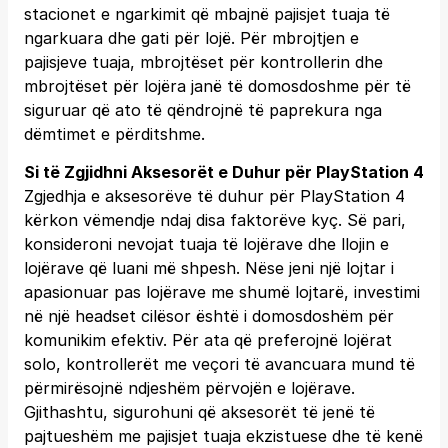
stacionet e ngarkimit që mbajnë pajisjet tuaja të
ngarkuara dhe gati për lojë. Për mbrojtjen e
pajisjeve tuaja, mbrojtëset për kontrollerin dhe
mbrojtëset për lojëra janë të domosdoshme për të
siguruar që ato të qëndrojnë të paprekura nga
dëmtimet e përditshme.
Si të Zgjidhni Aksesorët e Duhur për PlayStation 4
Zgjedhja e aksesorëve të duhur për PlayStation 4
kërkon vëmendje ndaj disa faktorëve kyç. Së pari,
konsideroni nevojat tuaja të lojërave dhe llojin e
lojërave që luani më shpesh. Nëse jeni një lojtar i
apasionuar pas lojërave me shumë lojtarë, investimi
në një headset cilësor është i domosdoshëm për
komunikim efektiv. Për ata që preferojnë lojërat
solo, kontrollerët me veçori të avancuara mund të
përmirësojnë ndjeshëm përvojën e lojërave.
Gjithashtu, sigurohuni që aksesorët të jenë të
pajtueshëm me pajisjet tuaja ekzistuese dhe të kenë