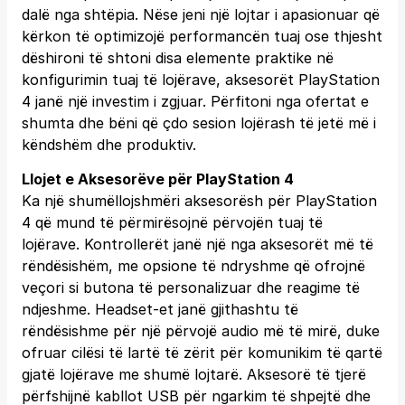
dalë nga shtëpia. Nëse jeni një lojtar i apasionuar që
kërkon të optimizojë performancën tuaj ose thjesht
dëshironi të shtoni disa elemente praktike në
konfigurimin tuaj të lojërave, aksesorët PlayStation
4 janë një investim i zgjuar. Përfitoni nga ofertat e
shumta dhe bëni që çdo sesion lojërash të jetë më i
këndshëm dhe produktiv.
Llojet e Aksesorëve për PlayStation 4
Ka një shumëllojshmëri aksesorësh për PlayStation
4 që mund të përmirësojnë përvojën tuaj të
lojërave. Kontrollerët janë një nga aksesorët më të
rëndësishëm, me opsione të ndryshme që ofrojnë
veçori si butona të personalizuar dhe reagime të
ndjeshme. Headset-et janë gjithashtu të
rëndësishme për një përvojë audio më të mirë, duke
ofruar cilësi të lartë të zërit për komunikim të qartë
gjatë lojërave me shumë lojtarë. Aksesorë të tjerë
përfshijnë kabllot USB për ngarkim të shpejtë dhe