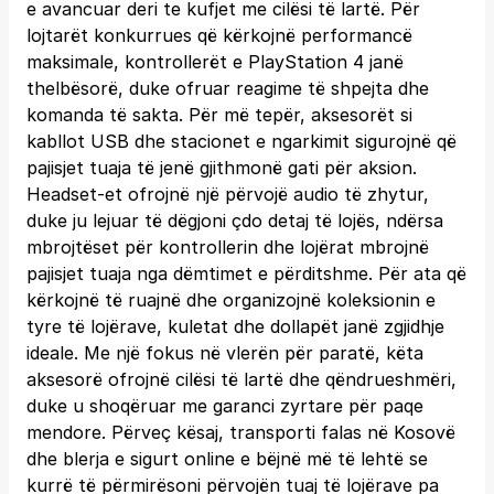
e avancuar deri te kufjet me cilësi të lartë. Për
lojtarët konkurrues që kërkojnë performancë
maksimale, kontrollerët e PlayStation 4 janë
thelbësorë, duke ofruar reagime të shpejta dhe
komanda të sakta. Për më tepër, aksesorët si
kabllot USB dhe stacionet e ngarkimit sigurojnë që
pajisjet tuaja të jenë gjithmonë gati për aksion.
Headset-et ofrojnë një përvojë audio të zhytur,
duke ju lejuar të dëgjoni çdo detaj të lojës, ndërsa
mbrojtëset për kontrollerin dhe lojërat mbrojnë
pajisjet tuaja nga dëmtimet e përditshme. Për ata që
kërkojnë të ruajnë dhe organizojnë koleksionin e
tyre të lojërave, kuletat dhe dollapët janë zgjidhje
ideale. Me një fokus në vlerën për paratë, këta
aksesorë ofrojnë cilësi të lartë dhe qëndrueshmëri,
duke u shoqëruar me garanci zyrtare për paqe
mendore. Përveç kësaj, transporti falas në Kosovë
dhe blerja e sigurt online e bëjnë më të lehtë se
kurrë të përmirësoni përvojën tuaj të lojërave pa