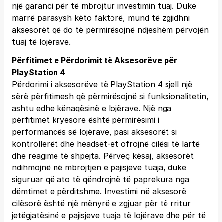
një garanci për të mbrojtur investimin tuaj. Duke
marrë parasysh këto faktorë, mund të zgjidhni
aksesorët që do të përmirësojnë ndjeshëm përvojën
tuaj të lojërave.
Përfitimet e Përdorimit të Aksesorëve për
PlayStation 4
Përdorimi i aksesorëve të PlayStation 4 sjell një
sërë përfitimesh që përmirësojnë si funksionalitetin,
ashtu edhe kënaqësinë e lojërave. Një nga
përfitimet kryesore është përmirësimi i
performancës së lojërave, pasi aksesorët si
kontrollerët dhe headset-et ofrojnë cilësi të lartë
dhe reagime të shpejta. Përveç kësaj, aksesorët
ndihmojnë në mbrojtjen e pajisjeve tuaja, duke
siguruar që ato të qëndrojnë të paprekura nga
dëmtimet e përditshme. Investimi në aksesorë
cilësorë është një mënyrë e zgjuar për të rritur
jetëgjatësinë e pajisjeve tuaja të lojërave dhe për të