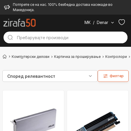
Потпрете се на нас. 100% безбедна достава насекаде во
Македонија.
MK
/
Denar
Компјутерски делови
Картичка за проширување
Контролори
Филтер