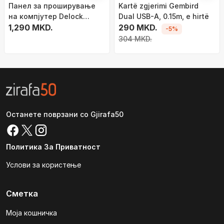
Панел за проширување
Kartë zgjerimi Gembird
на компјутер Delock
Dual USB-A, 0.15m, e hirtë
84836, 2 USB 3.0 порти
1,290 MKD.
290 MKD.
-5%
304 MKD.
Останете поврзани со Gjirafa50
Политика За Приватност
Услови за користење
Сметка
Моја кошничка