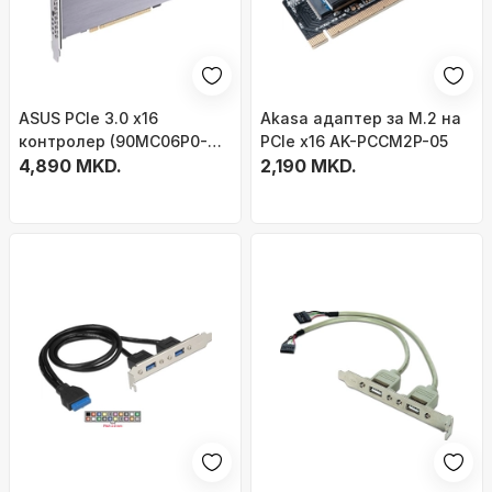
ASUS PCIe 3.0 x16
Akasa адаптер за M.2 на
контролер (90MC06P0-
PCIe x16 AK-PCCM2P-05
M0EAY0), 4x M.2 M-Key
4,890 MKD.
2,190 MKD.