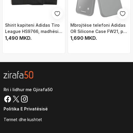
Shirit kapiteni Adidas Tiro
Mbrojtëse telefoni Adidas
League HS9766, madhësi
OR Silicone Case FW21, për
OSFM, i zi e bardhë
1,490 MKD.
iPhone 13 Pro, silikoni, e
1,690 MKD.
zezë
Rri i lidhur me Gjirafa50
Politika E Privatësisë
Termet dhe kushtet