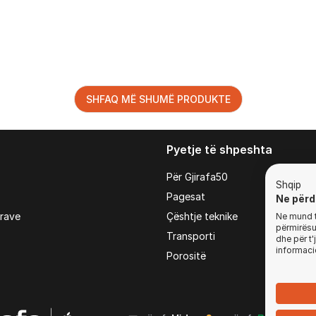
SHFAQ MË SHUMË PRODUKTE
Pyetje të shpeshta
Për Gjirafa50
Shqip
Pagesat
Ne përd
irave
Çështje teknike
Ne mund t'
përmirësua
Transporti
dhe për t
informaci
Porositë