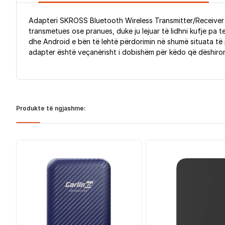
Adapteri SKROSS Bluetooth Wireless Transmitter/Receiver ësh
transmetues ose pranues, duke ju lejuar të lidhni kufje pa t
dhe Android e bën të lehtë përdorimin në shumë situata të p
adapter është veçanërisht i dobishëm për këdo që dëshiron 
Produkte të ngjashme: