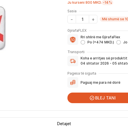
Ju kurseni 800 MKD.
-14%
Sasia
Më shumë se 10
GjirafaFLEX
Me GjirafaFLEX përfitoni:
Rri shlirë me GjirafaFlex
-
Prioritet
për zgjidhjen e ç
Po (+474 MKD.)
Jo
- Kontakt brenda
24 h
për s
Koha e arritjes së produktit
- Pranim dhe dërgim me post
Transporti
dhe njoftimit për verifikim 
Koha e arritjes së produkti
Nëse porosia bëhet tani, pr
04 shtator 2026 - 05 shtat
njoftoheni në vazhdimësi p
përfshirë momentin kur pro
Pagesa të sigurta
për te ju.
Paguaj me para në dorë
*Në 99% të rasteve, produktet arrijn
që festat ndërkombëtare ndikojnë që li
BLEJ TANI
Detajet