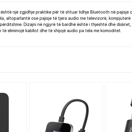
të një zgjidhje praktike për të shtuar lidhje Bluetooth në pajisje q
ela, altoparlantë ose pajisje të tjera audio me televizorë, kompjuterë
ërditshme. Dizajni në ngjyrë të bardhë është i thjeshtë dhe diskret,
të eliminojë kabllot dhe të shijojë audio pa tela me komoditet.