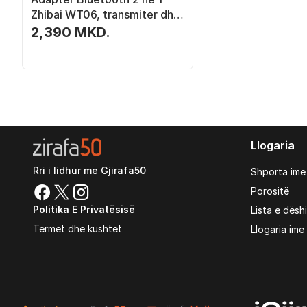
Zhibai WT06, transmiter dhe
receiver, Bluetooth 5.4, 18
2,390 MKD.
orë bateri, i zi
Llogaria
Rri i lidhur me Gjirafa50
Shporta ime
Porositë
Politika E Privatësisë
Lista e dësh
Termet dhe kushtet
Llogaria ime