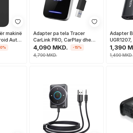
për makinë
Adapter pa tela Tracer
Adapter B
roid Auto,
CarLink PRO, CarPlay dhe
UGR1207,
Android Auto, WiFi,
marrës 5.1
4,090 MKD.
1,390 
10%
-15%
Bluetooth 5.0, i zi
4,790 MKD.
1,490 MKD.