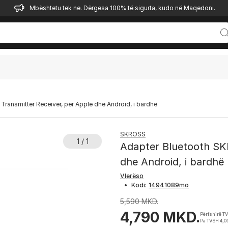
Mbështetu tek ne. Dërgesa 100% të sigurta, kudo në Maqedoni.
ransmitter Receiver, për Apple dhe Android, i bardhë
SKROSS
1 / 1
Adapter Bluetooth SK
dhe Android, i bardhë
Vlerëso
•
Kodi:
5,590 MKD.
4,790 MKD.
Përfshirë T
Pa TVSH 4,0