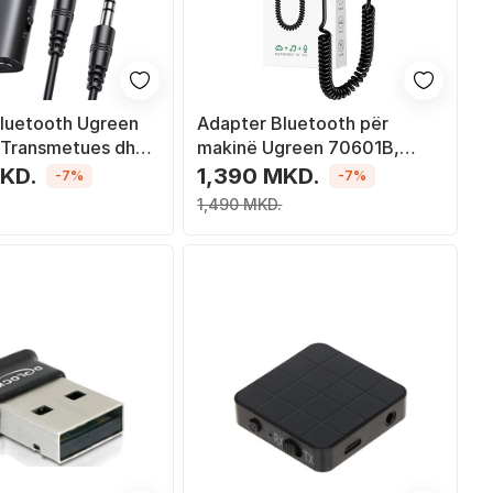
luetooth Ugreen
Adapter Bluetooth për
 Transmetues dhe
makinë Ugreen 70601B,
, 3.5 mm, i zi
marrës AUX, Bluetooth, gri
MKD.
1,390 MKD.
-7%
-7%
1,490 MKD.