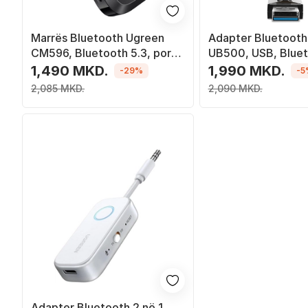
Marrës Bluetooth Ugreen
Adapter Bluetooth
CM596, Bluetooth 5.3, portë
UB500, USB, Blueto
AUX, i zi
zi
1,490 MKD.
1,990 MKD.
-29%
-5
2,085 MKD.
2,090 MKD.
Adapter Bluetooth 2 në 1