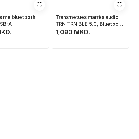
s me bluetooth
Transmetues marrës audio
USB-A
TRN TRN BLE 5.0, Bluetooth
5.0, me AUX RCA, i zi
MKD.
1,090 MKD.