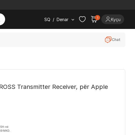
1
SQ
/
Denar
Kyçu
Chat
ROSS Transmitter Receiver, për Apple
VSH-në
59 MKD.