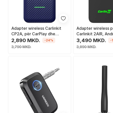
Adapter wireless Carlinkit
Adapter wireless 
CP2A, për CarPlay dhe
Carlinkit 2AIR, And
Android Auto, USB, i zi
Apple CarPlay, i zi
2,890 MKD.
3,490 MKD.
-24%
-
3,790 MKD.
3,890 MKD.