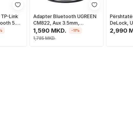
 TP-Link
Adapter Bluetooth UGREEN
Përshtatë
oth 5.3, i
CM822, Aux 3.5mm,
DeLock, 
Bluetooth 5.4, i zi
1,590 MKD.
2,990 
%
-11%
1,785 MKD.