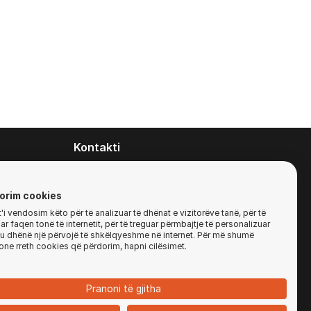
Kontakti
contact@zirafa50.mk
+38922633364
orim cookies
i vendosim këto për të analizuar të dhënat e vizitorëve tanë, për të
r faqen tonë të internetit, për të treguar përmbajtje të personalizuar
Për kërkesa të ofertave:
'ju dhënë një përvojë të shkëlqyeshme në internet. Për më shumë
b2b@zirafa50.mk
one rreth cookies që përdorim, hapni cilësimet.
Jadranska Magistrala No. 86, Skopje, North
Macedonia
Pranoni të gjitha