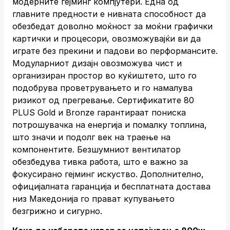
модерните гејминг компјутери. Една од
главните предности е нивната способност да
обезбедат доволно моќност за моќни графички
картички и процесори, овозможувајќи ви да
играте без прекини и падови во перформансите.
Модуларниот дизајн овозможува чист и
организиран простор во куќиштето, што го
подобрува проветрувањето и го намалува
ризикот од прегревање. Сертификатите 80
PLUS Gold и Bronze гарантираат пониска
потрошувачка на енергија и помалку топлина,
што значи и подолг век на траење на
компонентите. Безшумниот вентилатор
обезбедува тивка работа, што е важно за
фокусирано гејминг искуство. Дополнително,
официјалната гаранција и бесплатната достава
низ Македонија го прават купувањето
безгрижно и сигурно.