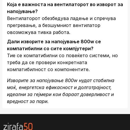
Која е важноста на вентилаторот во изворот за
напојување?
Вентилаторот обезбедува ладење и спречува
прегревање, а безшумниот вентилатор
овозможува тивка работа.
Дали изворите за напојување 800w се
компатибилни со сите компјутери?
Тие се компатибилни со повеќето системи, но
треба да се провери конкретната
компатибилност со компонентите.
Изворите за напојување 800w нудат стабилна
моќ, енергетска ефикасност и долготрајност,
идеални за гејмери кои бараат доверливост и
вредност за пари.