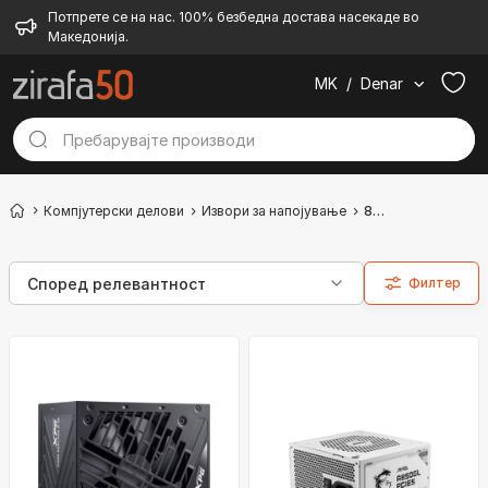
Потпрете се на нас. 100% безбедна достава насекаде во
Македонија.
MK
/
Denar
Компјутерски делови
Извори за напојување
800 W
Филтер