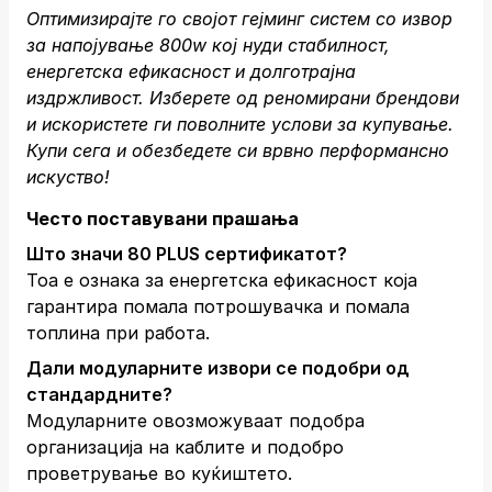
Оптимизирајте го својот гејминг систем со извор
за напојување 800w кој нуди стабилност,
енергетска ефикасност и долготрајна
издржливост. Изберете од реномирани брендови
и искористете ги поволните услови за купување.
Купи сега
и обезбедете си врвно перформансно
искуство!
Често поставувани прашања
Што значи 80 PLUS сертификатот?
Тоа е ознака за енергетска ефикасност која
гарантира помала потрошувачка и помала
топлина при работа.
Дали модуларните извори се подобри од
стандардните?
Модуларните овозможуваат подобра
организација на каблите и подобро
проветрување во куќиштето.