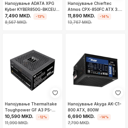
Напојување ADATA XPG
Напојување Chieftec
Kyber KYBER850G-BKCEU
Atmos CPX-850FC ATX 3.0,
ATX 3.0, 850W
7,490 MKD.
850W
11,890 MKD.
-13%
-14%
8,567 MKD.
13,767 MKD.
Напојување Thermaltake
Напојување Akyga AK-C1-
Toughpower GF A3 PS-
800 ATX, 800W
TPD-0850FNFAGE-H ATX
10,590 MKD.
6,690 MKD.
-12%
-14%
3.0, 850W
11,990 MKD.
7,790 MKD.