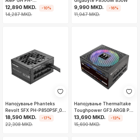
AMP GH PH-
Gigabyte P850GM 850W
P850GH_BK01_EU ATX 3.0,
12,890 MKD.
9,990 MKD.
-10%
-16%
850W
14,287 MKD.
11,947 MKD.
Напојување Phanteks
Напојување Thermaltake
Revolt SFX PH-P850PSF_02
Toughpower GF3 ARGB PS-
SFX ATX 3.0, 850W
18,590 MKD.
TPD-0850F4FAGE-1 ATX
13,690 MKD.
-17%
-13%
3.0, 850W
22,308 MKD.
15,690 MKD.