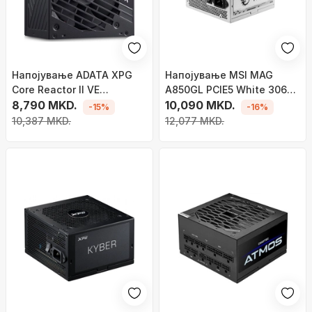
Напојување ADATA XPG
Напојување MSI MAG
Core Reactor II VE
A850GL PCIE5 White 306-
COREREACTORIIVE850G-
8,790 MKD.
7ZP8A24-CE0 , 5W
10,090 MKD.
-15%
-16%
BKCEU ATX 3.0, 850W
10,387 MKD.
12,077 MKD.