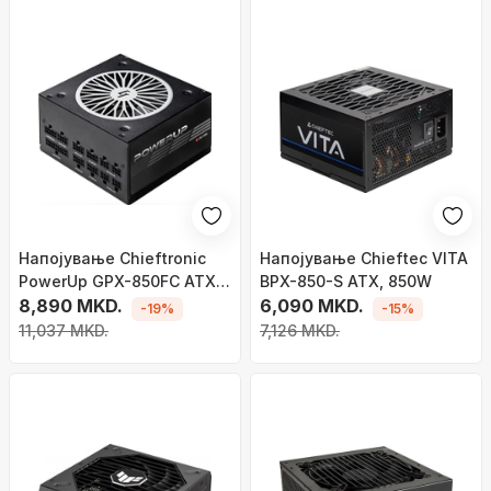
Напојување Chieftronic
Напојување Chieftec VITA
PowerUp GPX-850FC ATX,
BPX-850-S ATX, 850W
850W
8,890 MKD.
6,090 MKD.
-19%
-15%
11,037 MKD.
7,126 MKD.