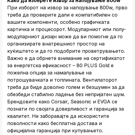
Како да изберете извор за напојување 800w
При изборот на извор за напојување 800w, прво
треба да проверите дали е компатибилен со
вашите компоненти, особено графичката
картичка и процесорот. Модуларниот или полу-
модуларниот дизајн може да ви помогне да го
организирате внатрешниот простор на
куќиштето и да го подобрите проветрувањето.
Важно е да обрнете внимание на сертификатот
за енергетска ефикасност – 80 PLUS Gold е
пожелна опција за намалување на
потрошувачката и топлината. Вентилаторот
треба да биде доволно голем и безшумен за да
обезбеди стабилно ладење без непријатен шум.
Брендовите како Corsair, Seasonic и EVGA се
познати по својата доверливост и гаранција за
квалитет. Не заборавајте да искористите
поволности како бесплатна достава и
официјална гаранција при купувањето.