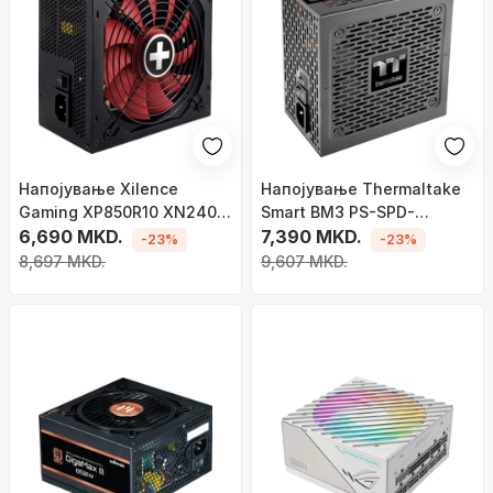
Напојување Xilence
Напојување Thermaltake
Gaming XP850R10 XN240
Smart BM3 PS-SPD-
ATX, 850W
6,690 MKD.
0850MNFABE-3 ATX 3.0,
7,390 MKD.
-23%
-23%
850W
8,697 MKD.
9,607 MKD.