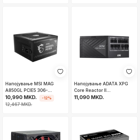
Напојување MSI MAG
Напојување ADATA XPG
A850GL PCIE5 306-
Core Reactor ll
7ZP8A11-CE0 , 850W
10,990 MKD.
COREREACTORII850G-
11,090 MKD.
-12%
BKCEU , 850W
12,467 MKD.