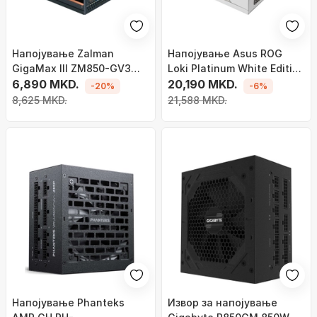
Напојување Zalman
Напојување Asus ROG
GigaMax III ZM850-GV3
Loki Platinum White Edition
ATX 3.0, 850W
6,890 MKD.
90YE00N2-B0NA00 , 850W
20,190 MKD.
-20%
-6%
8,625 MKD.
21,588 MKD.
Напојување Phanteks
Извор за напојување