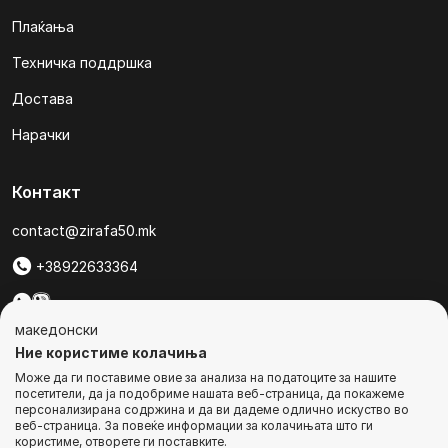
Плаќања
Техничка поддршка
Достава
Нарачки
Контакт
contact@zirafa50.mk
+38922633364
За барања на понуди, контактирајте нѐ на:
македонски
b2b@zirafa50.mk
Ние користиме колачиња
Може да ги поставиме овие за анализа на податоците за нашите
Jадранска Магистрала 86, Skopje, North Macedonia
посетители, да ја подобриме нашата веб-страница, да покажеме
персонализирана содржина и да ви дадеме одлично искуство во
веб-страница. За повеќе информации за колачињата што ги
користиме, отворете ги поставките.