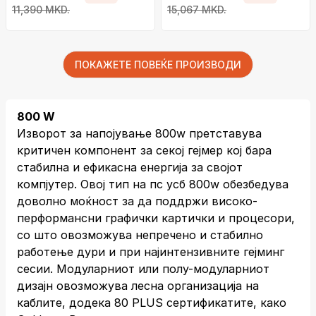
850W
11,390 MKD.
15,067 MKD.
ПОКАЖЕТЕ ПОВЕЌЕ ПРОИЗВОДИ
800 W
Изворот за напојување 800w претставува
критичен компонент за секој гејмер кој бара
стабилна и ефикасна енергија за својот
компјутер. Овој тип на пс усб 800w обезбедува
доволно моќност за да поддржи високо-
перформансни графички картички и процесори,
со што овозможува непречено и стабилно
работење дури и при најинтензивните гејминг
сесии. Модуларниот или полу-модуларниот
дизајн овозможува лесна организација на
каблите, додека 80 PLUS сертификатите, како