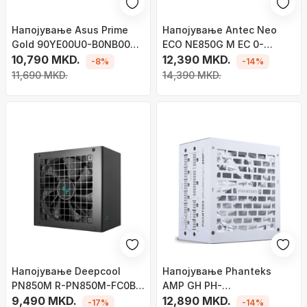
Напојување Asus Prime
Напојување Antec Neo
Gold 90YE00U0-B0NB00
ECO NE850G M EC 0-
ATX 3.0, 850W
10,790 MKD.
761345-11763-0 ATX, 850W
12,390 MKD.
-8%
-14%
11,690 MKD.
14,390 MKD.
Напојување Deepcool
Напојување Phanteks
PN850M R-PN850M-FC0B-
AMP GH PH-
EU , 850W
9,490 MKD.
P850GH_WT01_EU ATX 3.0,
12,890 MKD.
-17%
-14%