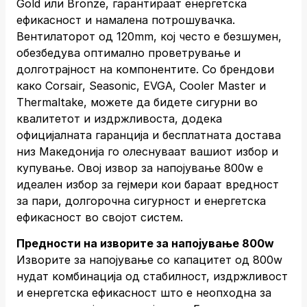
Gold или Bronze, гарантираат енергетска
ефикасност и намалена потрошувачка.
Вентилаторот од 120mm, кој често е безшумен,
обезбедува оптимално проветрување и
долготрајност на компонентите. Со брендови
како Corsair, Seasonic, EVGA, Cooler Master и
Thermaltake, можете да бидете сигурни во
квалитетот и издржливоста, додека
официјалната гаранција и бесплатната достава
низ Македонија го олеснуваат вашиот избор и
купување. Овој извор за напојување 800w е
идеален избор за гејмери кои бараат вредност
за пари, долгорочна сигурност и енергетска
ефикасност во својот систем.
Предности на изворите за напојување 800w
Изворите за напојување со капацитет од 800w
нудат комбинација од стабилност, издржливост
и енергетска ефикасност што е неопходна за