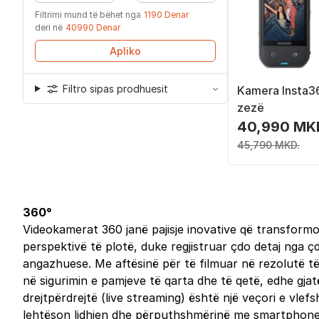
Filtrimi mund të bëhet nga
1190 Denar
deri në
40990 Denar
Apliko
Filtro sipas prodhuesit
Kamera Insta3
zezë
40,990 MK
45,790 MKD.
360°
Videokamerat 360 janë pajisje inovative që transform
perspektivë të plotë, duke regjistruar çdo detaj nga ç
angazhuese. Me aftësinë për të filmuar në rezolutë të la
në sigurimin e pamjeve të qarta dhe të qetë, edhe gjat
drejtpërdrejtë (live streaming) është një veçori e vle
lehtëson lidhjen dhe përputhshmërinë me smartphone, 