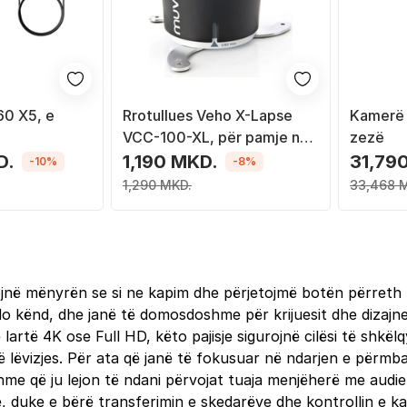
60 X5, e
Rrotullues Veho X-Lapse
Kamerë 
VCC-100-XL, për pamje në
zezë
360 gradë
D.
1,190 MKD.
31,79
-10%
-8%
1,290 MKD.
33,468 
ojnë mënyrën se si ne kapim dhe përjetojmë botën përreth
do kënd, dhe janë të domosdoshme për krijuesit dhe dizajne
rtë 4K ose Full HD, këto pajisje sigurojnë cilësi të shkëlqy
ë lëvizjes. Për ata që janë të fokusuar në ndarjen e përmbaj
fshme që ju lejon të ndani përvojat tuaja menjëherë me audi
duke e bërë transferimin e skedarëve dhe kontrollin e kam