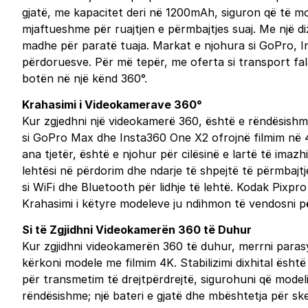
gjatë, me kapacitet deri në 1200mAh, siguron që të 
mjaftueshme për ruajtjen e përmbajtjes suaj. Me një di
madhe për paratë tuaja. Markat e njohura si GoPro, 
përdoruesve. Për më tepër, me oferta si transport fala
botën në një kënd 360°.
Krahasimi i Videokamerave 360°
Kur zgjedhni një videokamerë 360, është e rëndësishme
si GoPro Max dhe Insta360 One X2 ofrojnë filmim në 4K
ana tjetër, është e njohur për cilësinë e lartë të im
lehtësi në përdorim dhe ndarje të shpejtë të përmbaj
si WiFi dhe Bluetooth për lidhje të lehtë. Kodak Pixpr
Krahasimi i këtyre modeleve ju ndihmon të vendosni për
Si të Zgjidhni Videokamerën 360 të Duhur
Kur zgjidhni videokamerën 360 të duhur, merrni parasys
kërkoni modele me filmim 4K. Stabilizimi dixhital ësht
për transmetim të drejtpërdrejtë, sigurohuni që modeli 
rëndësishme; një bateri e gjatë dhe mbështetja për 