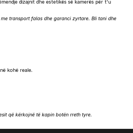
vëmendje dizajnit dhe estetikës së kamerës për t'u
a me transport falas dhe garanci zyrtare.
Bli tani
dhe
 në kohë reale.
sit që kërkojnë të kapin botën rreth tyre.