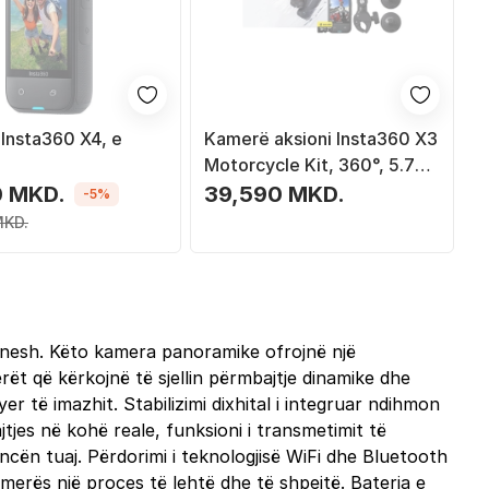
Insta360 X4, e
Kamerë aksioni Insta360 X3
Motorcycle Kit, 360°, 5.7K,
e zezë
0 MKD.
39,590 MKD.
-5%
MKD.
 nesh. Këto kamera panoramike ofrojnë një
rët që kërkojnë të sjellin përmbajtje dinamike dhe
er të imazhit. Stabilizimi dixhital i integruar ndihmon
tjes në kohë reale, funksioni i transmetimit të
encën tuaj. Përdorimi i teknologjisë WiFi dhe Bluetooth
erës një proces të lehtë dhe të shpejtë. Bateria e