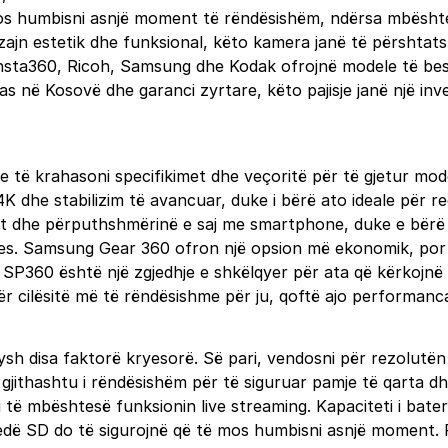
mos humbisni asnjë moment të rëndësishëm, ndërsa mbështe
zajn estetik dhe funksional, këto kamera janë të përshtats
Insta360, Ricoh, Samsung dhe Kodak ofrojnë modele të be
s në Kosovë dhe garanci zyrtare, këto pajisje janë një inve
 të krahasoni specifikimet dhe veçoritë për të gjetur mode
 dhe stabilizim të avancuar, duke i bërë ato ideale për re
azhit dhe përputhshmërinë e saj me smartphone, duke e bër
tjes. Samsung Gear 360 ofron një opsion më ekonomik, por 
o SP360 është një zgjedhje e shkëlqyer për ata që kërkojnë
 cilësitë më të rëndësishme për ju, qoftë ajo performanca,
h disa faktorë kryesorë. Së pari, vendosni për rezolutën që 
ë gjithashtu i rëndësishëm për të siguruar pamje të qarta d
të mbështesë funksionin live streaming. Kapaciteti i bateri
skedë SD do të sigurojnë që të mos humbisni asnjë moment