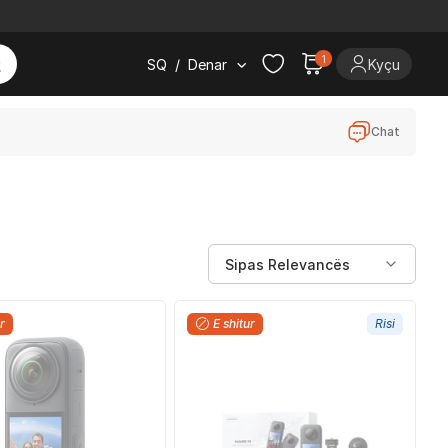
1
SQ
/
Denar
Kyçu
Chat
r
E shitur
Risi