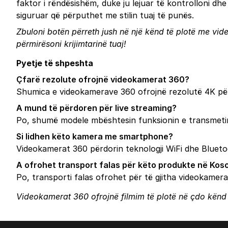
faktor i rëndësishëm, duke ju lejuar të kontrolloni dh
siguruar që përputhet me stilin tuaj të punës.
Zbuloni botën përreth jush në një kënd të plotë me vide
përmirësoni krijimtarinë tuaj!
Pyetje të shpeshta
Çfarë rezolute ofrojnë videokamerat 360?
Shumica e videokamerave 360 ofrojnë rezolutë 4K për c
A mund të përdoren për live streaming?
Po, shumë modele mbështesin funksionin e transmetimit
Si lidhen këto kamera me smartphone?
Videokamerat 360 përdorin teknologji WiFi dhe Blueto
A ofrohet transport falas për këto produkte në Kos
Po, transporti falas ofrohet për të gjitha videokamer
Videokamerat 360 ofrojnë filmim të plotë në çdo kënd me 