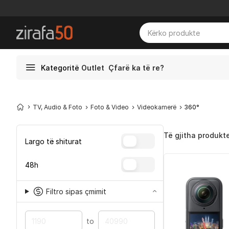
Kategoritë
Outlet
Çfarë ka të re?
TV, Audio & Foto
Foto & Video
Videokamerë
360°
Të gjitha produkt
Largo të shiturat
48h
Filtro sipas çmimit
to