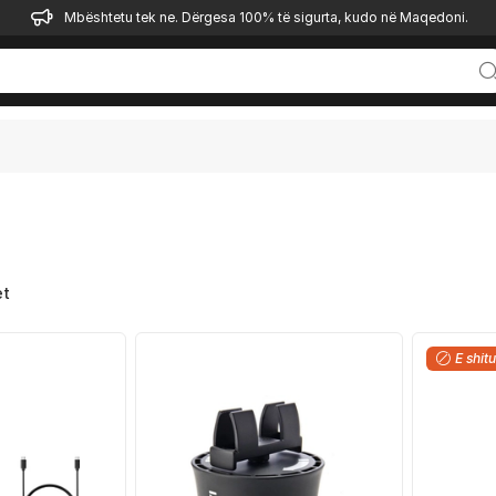
Mbështetu tek ne. Dërgesa 100% të sigurta, kudo në Maqedoni.
et
E shitu