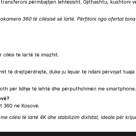
e transferoni përmbajtjen lehtësisht. Gjithashtu, kushtoni 
okamera 360 të cilësisë së lartë. Përfitoni nga ofertat ton
ilësi të lartë të imazhit.
 të drejtpërdrejtë, duke ju lejuar të ndani përvojat tuaja
oth për lidhje të lehtë dhe përputhshmëri me smartphone.
ovë?
at 360 në Kosovë.
cilësi të lartë 4K dhe stabilizim dixhital, ideale për krijue