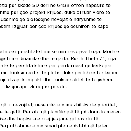
tja për skedë SD deri në 64GB ofron hapësirë të
hme për çdo projekt krijues, duke ofruar vlerë të
sueshme që plotësojnë nevojat e ndryshme të
stim i zgjuar për çdo krijues që dëshiron të kapë
lin që i përshtatet më së miri nevojave tuaja. Modelet
gjistrime dinamike dhe të qarta. Ricoh Theta Z1, nga
ë atë të përshtatshme për përdoruesit që kërkojnë
me funksionalitet të plotë, duke përfshirë funksione
 një dizajn kompakt dhe funksionalitet të fuqishëm.
 dizajni apo vlera për paratë.
ju nevojitet; nëse cilësia e imazhit është prioritet,
he të qetë. Për ata që planifikojnë të përdorin kamerën
së dhe hapësira e ruajtjes janë gjithashtu të
. Përputhshmëria me smartphone është një tjetër