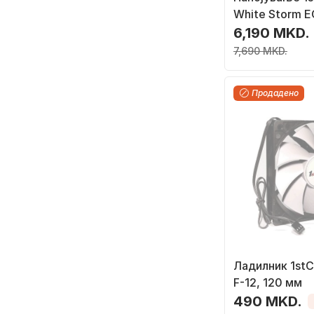
White Storm 
14-85 ATX, 7
6,190 MKD.
7,690 MKD.
Продадено
Ладилник 1stC
F-12, 120 мм
490 MKD.