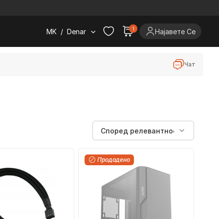
.
1
MK
/
Denar
Најавете Се
Чат
Продадено