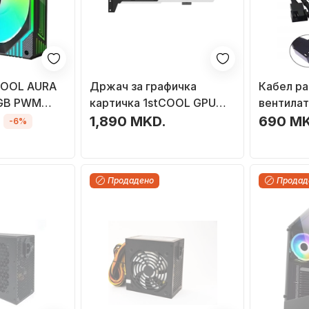
COOL AURA
Држач за графичка
Кабел ра
RGB PWM
картичка 1stCOOL GPU
вентилат
-B1), 120
Holder, метален,
Split, 3x 
1,890 MKD.
690 M
-6%
прилагодлив, за куќиште
црн
за компјутер, црн
Продадено
Продад