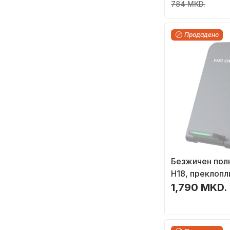
784 MKD.
Продадено
Безжичен полн
H18, преклопл
USB C, црн
1,790 MKD.