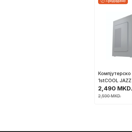
Продадено
Компјутерско
1stCOOL JAZZ 
tower, USB 3.0
2,490 MKD
2,590 MKD.