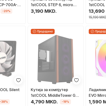
ECP-700A-
1stCOOL STEP 6, micro
1stCOOL
00W
tower, USB 3.0, USB C, без
DREAMER,
3,190 MKD.
13,690
-20%
напојување, црно
со ARGB
15,190 MK
Продадено
Продад
OOL Silent
Kутиjа за компјутер
Ладилни
1stCOOL MiddleTower G6
EVO Mir
Noble, USB 3.2, USB C,
(F12-AUR
4,790 MKD.
1,590 
-38%
-19%