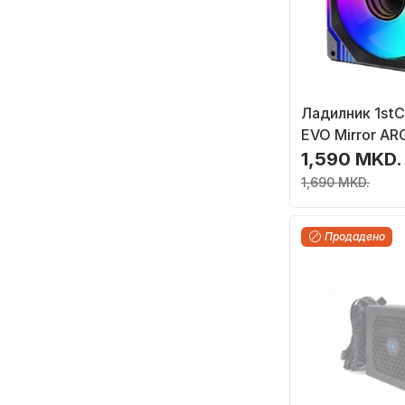
Ладилник 1st
EVO Mirror A
(F12-AURA-EVO
1,590 MKD.
мм
1,690 MKD.
Продадено