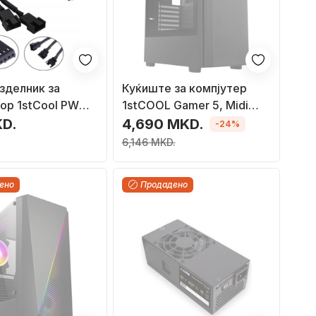
зделник за
Куќиште за компјутер
ор 1stCool PWM
1stCOOL Gamer 5, Midi
4 пин во 1x 4 пин,
Tower
KD.
4,690 MKD.
-24%
6,146 MKD.
ено
Продадено