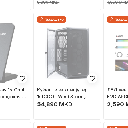
страничен панел, дрвена
мм
5,890 MKD.
1,690 MKD
декорација
Продадено
Продад
ач 1stCool
Куќиште за компјутер
ЛЕД лен
ив држач,
1stCOOL Wind Storm,
EVO ARGB
Црна ARGB, Midi Tower
црна
54,890 MKD.
2,590 