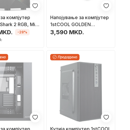
за компјутер
Напојување за компјутер
Shark 2 RGB, Midi
1stCOOL GOLDEN
WORKER TFX 300, 300W,
MKD.
3,590 MKD.
-28%
88% ефикасност, сиво
.
ено
Продадено
за компјутер
Кутија компјутер 1stCOOL