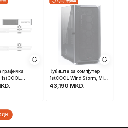
ено
Продадено
а графичка
Куќиште за компјутер
а 1stCOOL
1stCOOL Wind Storm, Midi
лив, метален,
Tower
MKD.
43,190 MKD.
ВОДИ