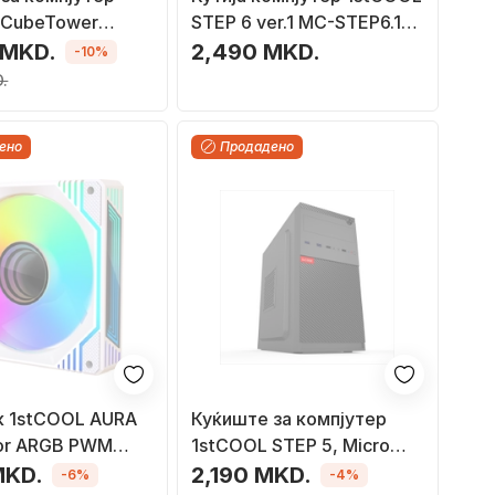
 CubeTower
STEP 6 ver.1 MC-STEP6.1-
 USB 3.0, USB C,
AU-USB3, Micro Tower,
 MKD.
2,490 MKD.
-10%
 вентилатори
ATX microATX Mini ITX,
D.
црна
ено
Продадено
к 1stCOOL AURA
Куќиште за компјутер
ror ARGB PWM
1stCOOL STEP 5, Micro
A-EVO-W1), 120
ATX, 2x USB 3.0, црно
MKD.
2,190 MKD.
-6%
-4%