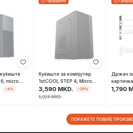
Продадено
Продад
 куќиште
Куќиште за компјутер
Држач з
6, micro
1stCOOL STEP 4, Micro
картичк
, црно
Tower
прилагод
.
3,590 MKD.
1,790 
-4%
-29%
бел
5,026 MKD.
ПОКАЖЕТЕ ПОВЕЌЕ ПРОИЗ