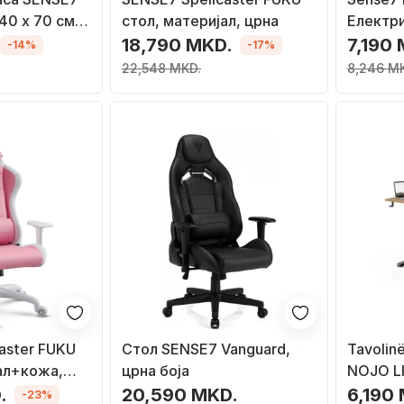
40 x 70 см,
стол, материјал, црна
Електри
18,790 MKD.
7,190
-14%
-17%
22,548 MKD.
8,246 M
aster FUKU
Стол SENSE7 Vanguard,
Tavolin
ал+кожа,
црна боја
NOJO LI
118 cm, 
.
20,590 MKD.
6,190
-23%