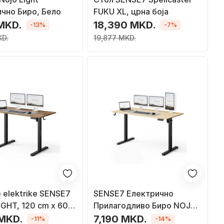
чно Биро, Бело
FUKU XL, црна боја
 MKD.
18,390 MKD.
-13%
-7%
KD.
19,877 MKD.
ë elektrike SENSE7
SENSE7 Електрично
GHT, 120 cm x 60 x
Прилагодливо Биро NOJO
e kaftë e errët
Light
 MKD.
7,190 MKD.
-11%
-14%