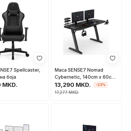
NSE7 Spellcaster,
Маса SENSE7 Nomad
на боја
Cybernetic, 140cm x 60cm,
црна боја
0 MKD.
13,290 MKD.
-23%
17,277 MKD.