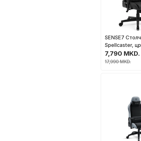
SENSE7 Стол
Spellcaster, ц
7,790 MKD.
17,990 MKD.