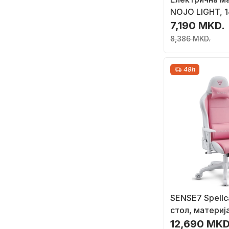
NOJO LIGHT, 1
црна
7,190 MKD.
8,386 MKD.
48h
SENSE7 Spellc
стол, материј
розова/бела
12,690 MKD