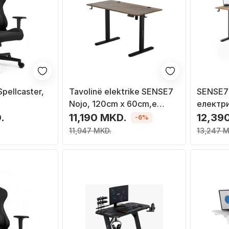
pellcaster,
Tavolinë elektrike SENSE7
SENSE7
Nojo, 120cm x 60cm,e
електри
zezë/ druri
см, тем
.
11,190 MKD.
12,39
-6%
11,947 MKD.
13,247 M