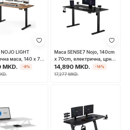
 NOJO LIGHT
Маса SENSE7 Nojo, 140cm
чна маса, 140 x 70
x 70cm, електрична, црна
но кафеава
боја
0 MKD.
14,890 MKD.
-6%
-14%
KD.
17,277 MKD.