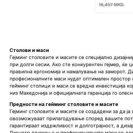
16,497 MKD.
Столови и маси
Гејминг столовите и масите се специјално дизај
при долги сесии. Ако сте конкурентен гејмер, ќе 
правилна ергономија и намалување на заморот. Д
професионалните маси нудат оптимален простор и с
гейминг столици и маси се вредна инвестиција ко
низ Македонија и официјалната гаранција го олес
Предности на гейминг столовите и масите
Гејминг столовите и масите се создадени за да ј
овозможуваат прилагодување според вашите потр
гарантираат издржливост и долготрајност, а диза
Лесното движење и професионалните маси со дов