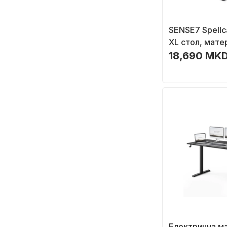
SENSE7 Spellc
XL стол, мате
црно/сиво
18,690 MKD
Електрична м