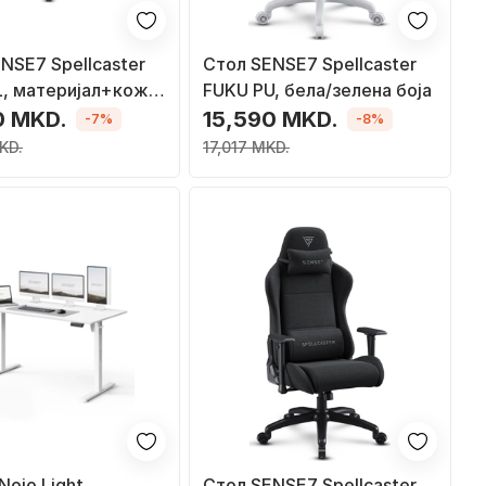
NSE7 Spellcaster
Стол SENSE7 Spellcaster
, материјал+кожа,
FUKU PU, бела/зелена боја
0 MKD.
15,590 MKD.
-7%
-8%
KD.
17,017 MKD.
Nojo Light
Стол SENSE7 Spellcaster