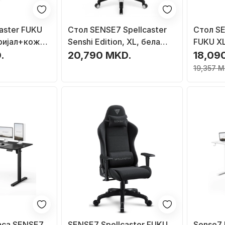
aster FUKU
Стол SENSE7 Spellcaster
Стол SE
ријал+кожа,
Senshi Edition, XL, бела
FUKU XL
боја
црна
.
20,790 MKD.
18,09
19,357 M
аса SENSE7
SENSE7 Spellcaster FUKU
Sense7 