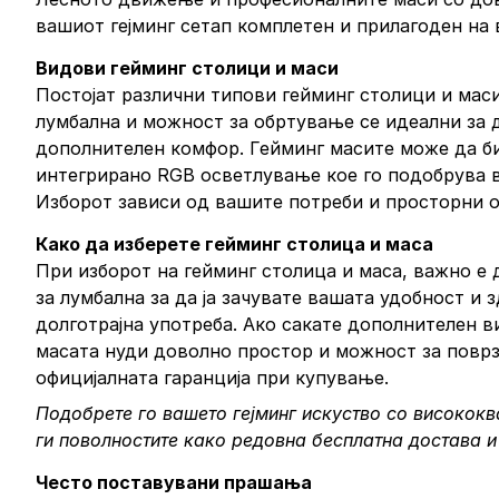
вашиот гејминг сетап комплетен и прилагоден на
Видови гейминг столици и маси
Постојат различни типови гейминг столици и мас
лумбална и можност за обртување се идеални за 
дополнителен комфор. Гейминг масите може да би
интегрирано RGB осветлување кое го подобрува в
Изборот зависи од вашите потреби и просторни 
Како да изберете гейминг столица и маса
При изборот на гейминг столица и маса, важно е
за лумбална за да ја зачувате вашата удобност и 
долготрајна употреба. Ако сакате дополнителен в
масата нуди доволно простор и можност за поврз
официјалната гаранција при купување.
Подобрете го вашето гејминг искуство со висококва
ги поволностите како редовна бесплатна достава и
Често поставувани прашања