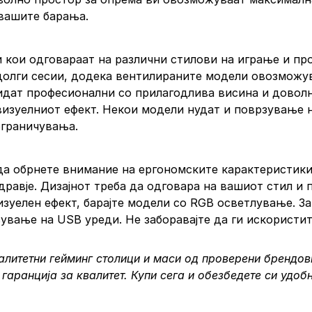
 вашите барања.
и кои одговараат на различни стилови на играње и пр
долги сесии, додека вентилираните модели овозможув
дат професионални со прилагодлива висина и доволно
изуелниот ефект. Некои модели нудат и поврзување н
ограничувања.
 да обрнете внимание на ергономските карактеристик
здравје. Дизајнот треба да одговара на вашиот стил и
изуелен ефект, барајте модели со RGB осветлување. 
ување на USB уреди. Не заборавајте да ги искористит
литетни гейминг столици и маси од проверени брендови 
 гаранција за квалитет.
Купи сега
и обезбедете си удобн