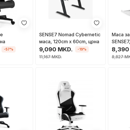
че
SENSE7 Nomad Cybernetic
Маса з
рна
маса, 120cm x 60cm, црна
SENSE7,
9,090 MKD.
8,390
-57%
-19%
11,167 MKD.
8,827 M