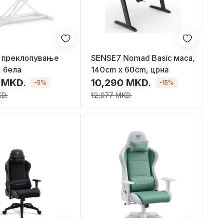
а преклопување
SENSE7 Nomad Basic маса,
 бела
140cm x 60cm, црна
 MKD.
10,290 MKD.
-5%
-15%
KD.
12,077 MKD.