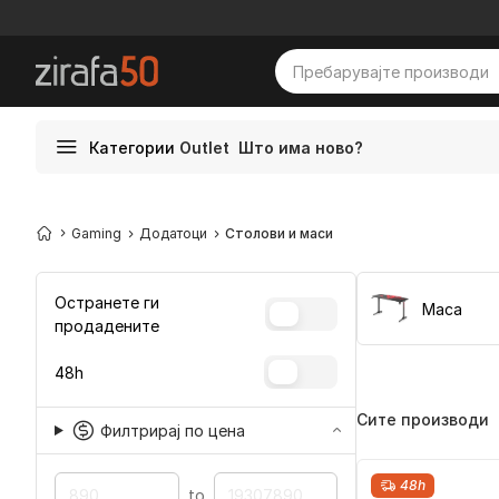
Категории
Outlet
Што има ново?
Gaming
Додатоци
Столови и маси
Остранете ги
Маса
продадените
48h
Сите производи
Филтрирај по цена
48h
to