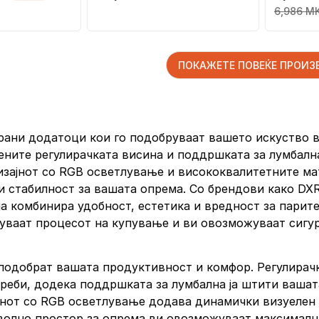
6,986 M
ПОКАЖЕТЕ ПОВЕЌЕ ПРОИ
нирани додатоци кои го подобруваат вашето искуство 
цените регулирачката висина и поддршката за лумбална
изајнот со RGB осветлување и висококвалитетните ма
табилност за вашата опрема. Со брендови како DXRace
ја комбинира удобност, естетика и вредност за парит
нуваат процесот на купување и ви овозможуваат сигур
а подобрат вашата продуктивност и комфор. Регулирач
еби, додека поддршката за лумбална ја штити вашата
јнот со RGB осветлување додава динамички визуелен 
олно простор за опрема ви овозможуваат максимална