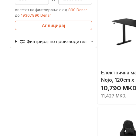
опсегот на филтрирање е од
890 Denar
до
19307890 Denar
Аплицирај
Филтрирај по производител
Електрична м
Nojo, 120cm x
10,790 MKD
11,427 MKD.