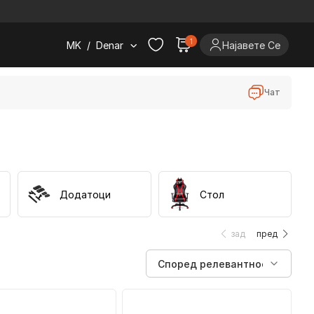
.
1
MK
/
Denar
Најавете Се
Чат
Додатоци
Стол
зад
пред