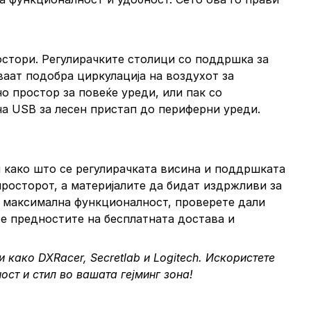
остори. Регулирачките столици со поддршка за
аат подобра циркулација на воздухот за
 простор за повеќе уреди, или пак со
а USB за лесен пристап до периферни уреди.
и како што се регулирачката висина и поддршката
 просторот, а материјалите да бидат издржливи за
За максимална функционалност, проверете дали
е предностите на бесплатната достава и
како DXRacer, Secretlab и Logitech. Искористете
ост и стил во вашата гејминг зона!