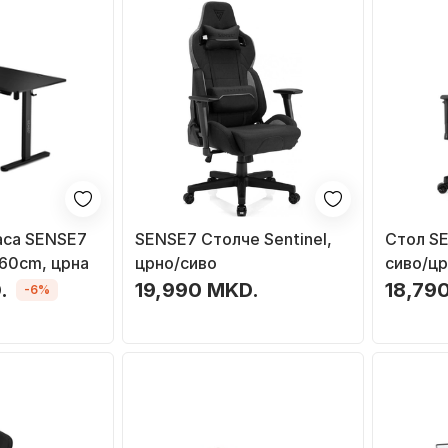
аса SENSE7
SENSE7 Столче Sentinel,
Стол SE
 60cm, црна
црно/сиво
сиво/цр
.
19,990 MKD.
18,79
-6%