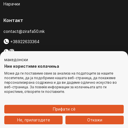
Нарачки
Контакт
contact@zirafa50.mk
+38922633364
За барања на понуди, контактирајте нѐ на:
македонски
b2b@zirafa50.mk
Ние користиме колачиња
Може да ги поставиме овие за анализа на податоците за нашите
Jадранска Магистрала 86, Skopje, North Macedonia
посетители, да ја подобриме нашата веб-страница, да покажеме
персонализирана содржина и да ви дадеме одлично искуство во
веб-страница. За повеќе информации за колачињата што ги
користиме, отворете ги поставките.
© Сите права се задржани
Прифати сѐ
1
Не, прилагодете
Откажи
Дома
Категории
Најавете се
Кошничка
Чат