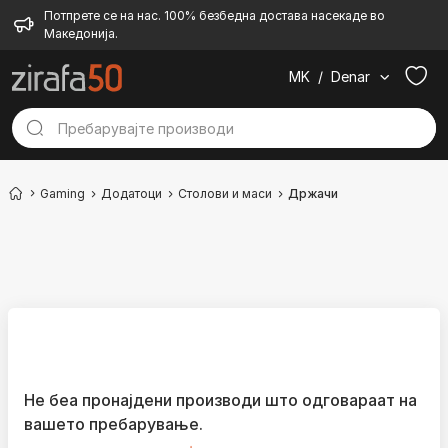
Потпрете се на нас. 100% безбедна достава насекаде во
Македонија.
MK
/
Denar
Gaming
Додатоци
Столови и маси
Држачи
Не беа пронајдени производи што одговараат на
вашето пребарување.