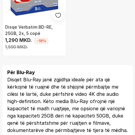
Disqe Verbatim BD-RE,
25GB, 2x, 5 copë
1,290 MKD.
-19%
1,590 MKD.
Për Blu-Ray
Disqet Blu-Ray janë zgjidhja ideale për ata që
kërkojnë të ruajnë dhe të shijojnë përmbajtje me
cilësi të lartë, duke përfshirë video 4K dhe audio
high-definition. Këto media Blu-Ray ofrojnë një
kapacitet të madh ruajtjeje, me opsione që variojnë
nga kapaciteti 25GB deri në kapaciteti 50GB, duke
qenë të përshtatshme për ruajtjen e filmave,
dokumentarëve dhe përmbajtjeve të tjera të mëdha.