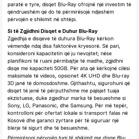
paratë e tyre, disqet Blu-Ray ofrojnë një investim të
qëndrueshëm që do të përmirësojë ndjeshëm
përvojën e shikimit në shtëpi.
Si të Zgjidhni Disqet e Duhur Blu-Ray
Zgjedhja e disqeve të duhura Blu-Ray kërkon
vëmendje ndaj disa faktorëve kryesorë. Së pari,
konsideroni kapacitetin që ju nevojitet; nëse
planifikoni të ruani përmbajtje të madhe, zgjidhni
disqe me kapaciteti 50GB. Për ata që kërkojnë cilësi
maksimale të videos, opsionet 4K UHD dhe Blu-ray
3D janë të domosdoshme. Gjithashtu, sigurohuni që
disqet të jenë të përputhshme me pajisjet tuaja
ekzistuese, duke zgjedhur marka të besueshme si
Sony, LG, Panasonic, dhe Samsung. Për më tepër,
kontrolloni për ofertat lokale si transport falas në
Kosovë dhe garanci zyrtare për të siguruar një
blerje të sigurt dhe të besueshme.
Përmirësoni përvojën tuaj të shikimit me disqe Blu-