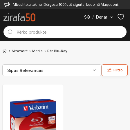
Mbështetu tek ne. Dërgesa 100% të sigurta, kudo në Maqedoni.
SQ
/
Denar
Aksesorë
Media
Për Blu-Ray
Filtro