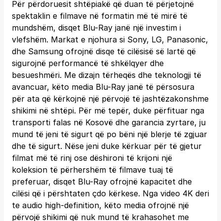
Për përdoruesit shtëpiakë që duan të përjetojnë
spektaklin e filmave në formatin më të mirë të
mundshëm, disqet Blu-Ray janë një investim i
vlefshëm. Markat e njohura si Sony, LG, Panasonic,
dhe Samsung ofrojnë disqe të cilësisë së lartë që
sigurojnë performancë të shkëlqyer dhe
besueshmëri. Me dizajn tërheqës dhe teknologji të
avancuar, këto media Blu-Ray janë të përsosura
për ata që kërkojnë një përvojë të jashtëzakonshme
shikimi në shtëpi. Për më tepër, duke përfituar nga
transporti falas në Kosovë dhe garancia zyrtare, ju
mund të jeni të sigurt që po bëni një blerje të zgjuar
dhe të sigurt. Nëse jeni duke kërkuar për të gjetur
filmat më të rinj ose dëshironi të krijoni një
koleksion të përhershëm të filmave tuaj të
preferuar, disqet Blu-Ray ofrojnë kapacitet dhe
cilësi që i përshtaten çdo kërkese. Nga video 4K deri
te audio high-definition, këto media ofrojnë një
përvojë shikimi që nuk mund të krahasohet me