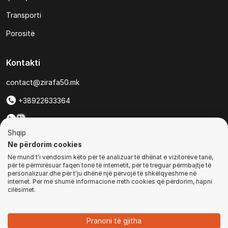
Transporti
Porositë
Kontakti
contact@zirafa50.mk
+38922633364
Për kërkesa të ofertave:
Shqip
b2b@zirafa50.mk
Ne përdorim cookies
Ne mund t'i vendosim këto për të analizuar të dhënat e vizitorëve tanë,
Jadranska Magistrala No. 86, Skopje, North Macedonia
për të përmirësuar faqen tonë të internetit, për të treguar përmbajtje të
personalizuar dhe për t'ju dhënë një përvojë të shkëlqyeshme në
internet. Për më shumë informacione rreth cookies që përdorim, hapni
cilësimet.
© Të gjitha të drejtat e rezervuara
Pranoni të gjitha