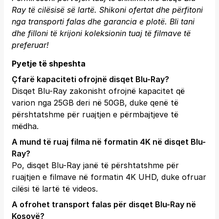
Ray të cilësisë së lartë. Shikoni ofertat dhe përfitoni
nga transporti falas dhe garancia e plotë.
Bli tani
dhe filloni të krijoni koleksionin tuaj të filmave të
preferuar!
Pyetje të shpeshta
Çfarë kapaciteti ofrojnë disqet Blu-Ray?
Disqet Blu-Ray zakonisht ofrojnë kapacitet që
varion nga 25GB deri në 50GB, duke qenë të
përshtatshme për ruajtjen e përmbajtjeve të
mëdha.
A mund të ruaj filma në formatin 4K në disqet Blu-
Ray?
Po, disqet Blu-Ray janë të përshtatshme për
ruajtjen e filmave në formatin 4K UHD, duke ofruar
cilësi të lartë të videos.
A ofrohet transport falas për disqet Blu-Ray në
Kosovë?