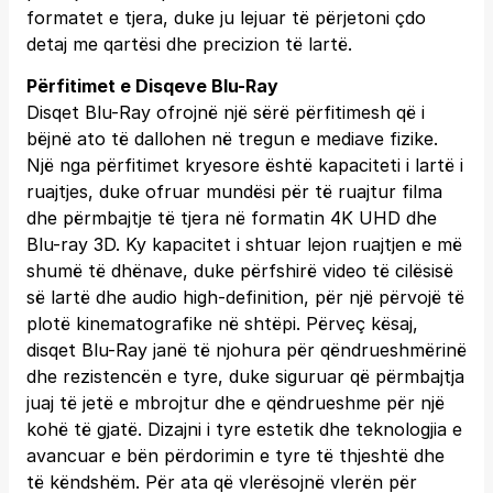
formatet e tjera, duke ju lejuar të përjetoni çdo
detaj me qartësi dhe precizion të lartë.
Përfitimet e Disqeve Blu-Ray
Disqet Blu-Ray ofrojnë një sërë përfitimesh që i
bëjnë ato të dallohen në tregun e mediave fizike.
Një nga përfitimet kryesore është kapaciteti i lartë i
ruajtjes, duke ofruar mundësi për të ruajtur filma
dhe përmbajtje të tjera në formatin 4K UHD dhe
Blu-ray 3D. Ky kapacitet i shtuar lejon ruajtjen e më
shumë të dhënave, duke përfshirë video të cilësisë
së lartë dhe audio high-definition, për një përvojë të
plotë kinematografike në shtëpi. Përveç kësaj,
disqet Blu-Ray janë të njohura për qëndrueshmërinë
dhe rezistencën e tyre, duke siguruar që përmbajtja
juaj të jetë e mbrojtur dhe e qëndrueshme për një
kohë të gjatë. Dizajni i tyre estetik dhe teknologjia e
avancuar e bën përdorimin e tyre të thjeshtë dhe
të këndshëm. Për ata që vlerësojnë vlerën për