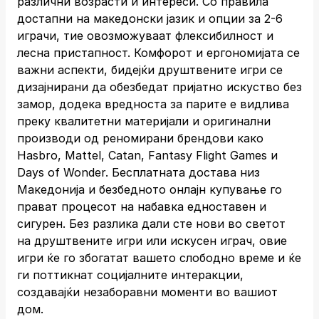
различни возрасти и интереси. Со правила
достапни на македонски јазик и опции за 2-6
играчи, тие овозможуваат флексибилност и
лесна пристапност. Комфорот и ергономијата се
важни аспекти, бидејќи друштвените игри се
дизајнирани да обезбедат пријатно искуство без
замор, додека вредноста за парите е видлива
преку квалитетни материјали и оригинални
производи од реномирани брендови како
Hasbro, Mattel, Catan, Fantasy Flight Games и
Days of Wonder. Бесплатната достава низ
Македонија и безбедното онлајн купување го
прават процесот на набавка едноставен и
сигурен. Без разлика дали сте нови во светот
на друштвените игри или искусен играч, овие
игри ќе го збогатат вашето слободно време и ќе
ги поттикнат социјалните интеракции,
создавајќи незаборавни моменти во вашиот
дом.