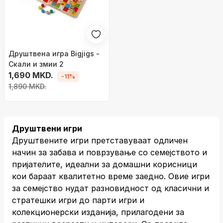
Друштвена игра Bigjigs -
Скали и змии 2
1,690 MKD.
-11%
1,890 MKD.
Друштвени игри
Друштвените игри претставуваат одличен
начин за забава и поврзување со семејството и
пријателите, идеални за домашни корисници
кои бараат квалитетно време заедно. Овие игри
за семејство нудат разновидност од класични и
стратешки игри до парти игри и
колекционерски изданија, прилагодени за