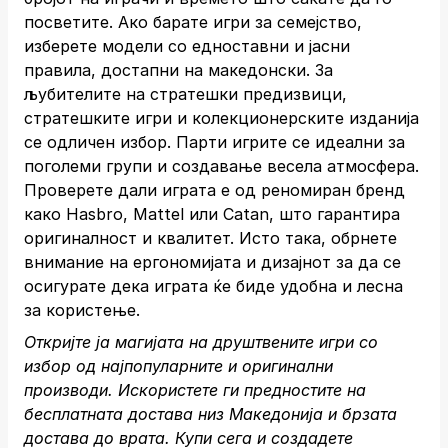
посветите. Ако барате игри за семејство,
изберете модели со едноставни и јасни
правила, достапни на македонски. За
љубителите на стратешки предизвици,
стратешките игри и колекционерските изданија
се одличен избор. Парти игрите се идеални за
поголеми групи и создавање весела атмосфера.
Проверете дали играта е од реномиран бренд
како Hasbro, Mattel или Catan, што гарантира
оригиналност и квалитет. Исто така, обрнете
внимание на ергономијата и дизајнот за да се
осигурате дека играта ќе биде удобна и лесна
за користење.
Откријте ја магијата на друштвените игри со
избор од најпопуларните и оригинални
производи. Искористете ги предностите на
бесплатната достава низ Македонија и брзата
достава до врата.
Купи сега
и создадете