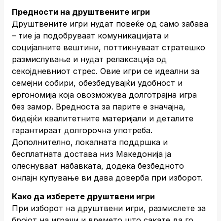
Предности на друштвените игри
Друштвените игри нудат повеќе од само забава
– тие ја подобруваат комуникацијата и
социјалните вештини, поттикнуваат стратешко
размислување и нудат релаксација од
секојдневниот стрес. Овие игри се идеални за
семејни собири, обезбедувајќи удобност и
ергономија која овозможува долготрајна игра
без замор. Вредноста за парите е значајна,
бидејќи квалитетните материјали и деталите
гарантираат долгорочна употреба.
Дополнително, локалната поддршка и
бесплатната достава низ Македонија ја
олеснуваат набавката, додека безбедното
онлајн купување ви дава доверба при изборот.
Како да изберете друштвени игри
При изборот на друштвени игри, размислете за
бројот на играчи и времето што сакате да го