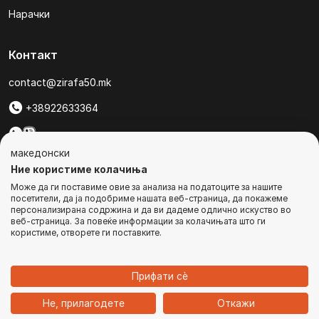
Нарачки
Контакт
contact@zirafa50.mk
+38922633364
За барања на понуди, контактирајте нѐ на:
македонски
b2b@zirafa50.mk
Ние користиме колачиња
Може да ги поставиме овие за анализа на податоците за нашите
Jадранска Магистрала 86, Skopje, North Macedonia
посетители, да ја подобриме нашата веб-страница, да покажеме
персонализирана содржина и да ви дадеме одлично искуство во
веб-страница. За повеќе информации за колачињата што ги
користиме, отворете ги поставките.
© Сите права се задржани
Прифати сѐ
1
Не, прилагодете
Откажи
Дома
Категории
Најавете се
Кошничка
Чат