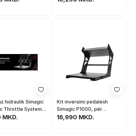
z hidraulik Simagic
Kit inversimi pedalesh
ic Throttle System,
Simagic P1000, për
lator gare, i zi
simulator gare, i zi
0 MKD.
16,990 MKD.