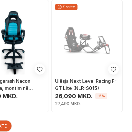
E shitur
 garash Nacon
Ulësja Next Level Racing F-
ca, montim në
GT Lite (NLR-S015)
 çelik, e zezë
0 MKD.
26,090 MKD.
-5%
27,490 MKD.
KTE