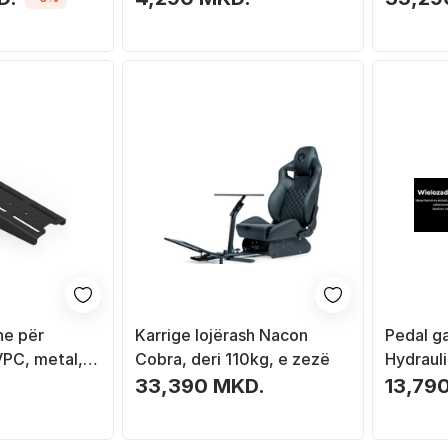
i zi
ne për
Karrige lojërash Nacon
Pedal ga
 VPC, metal,
Cobra, deri 110kg, e zezë
Hydraul
tavolinë
për simu
.
33,390 MKD.
13,79