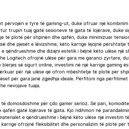
sht përvojën e tyre të gaming-ut, duke ofruar një kombinim 
tur trupin tuaj gjatë sesioneve të gjata të lojërave, duke
je të plotë për shpinën dhe qafën, duke minimizuar tensio
sisë dhe pjesët e lëvizshme, këto karrige lejojnë përshtatj
 e qëndrueshme dhe dizajni estetik i bëjnë këto ulëse një 
dhe Logitech ofrojnë ulëse për gara me garanci zyrtare, duk
blerjes së sigurt online, investimi në një karrige gaming ë
 kërkuar për një ulëse që ofron mbështetje të plotë për shp
lëset për gara janë zgjedhja ideale. Përfitoni nga përfitime
dhe nevojave tuaja.
në të domosdoshme për çdo gamer serioz. Së pari, komodite
qafën gjatë lojërave të gjata. Kjo ndihmon në parandalimi
he materialet e qëndrueshme i bëjnë këto ulëse një investi
 karrige ofrojnë fleksibilitet dhe personalizim të plotë pë