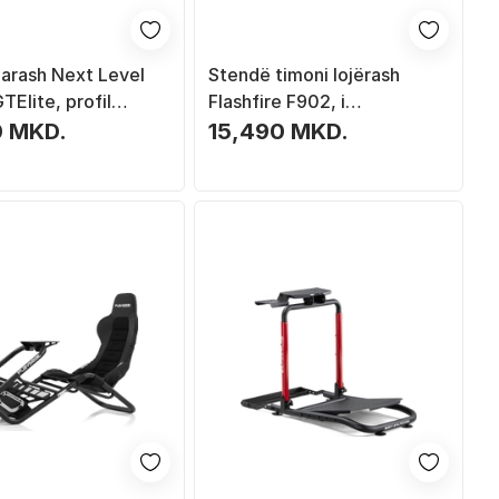
garash Next Level
Stendë timoni lojërash
TElite, profil
Flashfire F902, i
 strukturë e
rregullueshëm, strukturë
0 MKD.
15,490 MKD.
r, i zi
metalike, e zezë