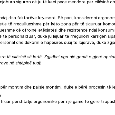
njohura siguron që ju të keni paqe mendore për cilësinë d
ndaj disa faktorëve kryesorë. Së pari, konsideroni ergono
etje të rregullueshme për këto zona për të siguruar komod
ueshme që ofrojnë jetëgjatësi dhe rezistencë ndaj konsumit 
të personalizuar, duke ju lejuar të rregulloni karrigen sipa
personal dhe dekorin e hapësirës suaj të lojërave, duke zg
ra të cilësisë së lartë. Zgjidhni nga një gamë e gjerë opsio
rave në shtëpinë tuaj!
për montim dhe pajisje montimi, duke e bërë procesin të le
?
ofruar përshtatje ergonomike për një gamë të gjerë trupash