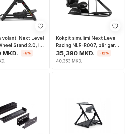
 volanti Next Level
Kokpit simulimi Next Level
heel Stand 2.0, i
Racing NLR-R007, për gara
eshëm, palosës, i zi
dhe fluturim, i zi
0 MKD.
35,390 MKD.
-8%
-12%
KD.
40,353 MKD.