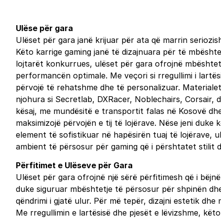
Ulëse për gara
Ulëset për gara janë krijuar për ata që marrin seriozi
Këto karrige gaming janë të dizajnuara për të mbështe
lojtarët konkurrues, ulëset për gara ofrojnë mbështet
performancën optimale. Me veçori si rregullimi i lartë
përvojë të rehatshme dhe të personalizuar. Materialet
njohura si Secretlab, DXRacer, Noblechairs, Corsair, 
kësaj, me mundësitë e transportit falas në Kosovë dhe 
maksimizojë përvojën e tij të lojërave. Nëse jeni duke
element të sofistikuar në hapësirën tuaj të lojërave, u
ambient të përsosur për gaming që i përshtatet stilit 
Përfitimet e Ulëseve për Gara
Ulëset për gara ofrojnë një sërë përfitimesh që i bëj
duke siguruar mbështetje të përsosur për shpinën dhe 
qëndrimi i gjatë ulur. Për më tepër, dizajni estetik d
Me rregullimin e lartësisë dhe pjesët e lëvizshme, këto