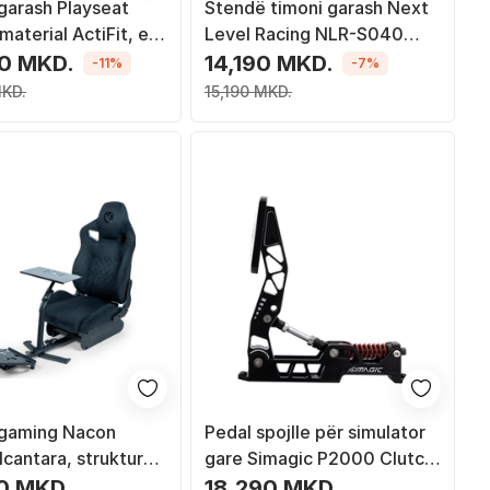
garash Playseat
Stendë timoni garash Next
material ActiFit, e
Level Racing NLR-S040
ueshme, e zezë
Wheel Stand Lite 2.0, i
0 MKD.
14,190 MKD.
-11%
-7%
palosshëm, i rregullueshëm,
MKD.
15,190 MKD.
i zi
 gaming Nacon
Pedal spojlle për simulator
cantara, strukturë
gare Simagic P2000 Clutch,
deri 110 kg, e zezë
për set pedalesh 2 në 3
0 MKD.
18,290 MKD.