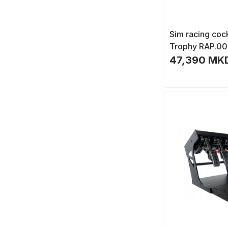
Sim racing coc
Trophy RAP.003
rregullueshëm,
47,390 MK