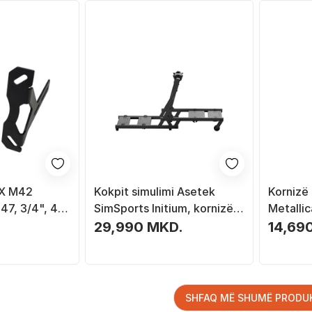
 X M42
Kokpit simulimi Asetek
Kornizë
47, 3/4", 4
SimSports Initium, kornizë
Metalli
e
çeliku, i palosshëm, i zi
karrige,
29,990 MKD.
14,69
SHFAQ MË SHUMË PRODU