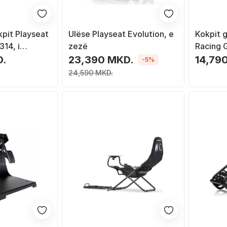
kpit Playseat
Ulëse Playseat Evolution, e
Kokpit 
14, i
zezë
Racing G
 i kuq
alumini,
D.
23,390 MKD.
14,79
-5%
përforcua
24,590 MKD.