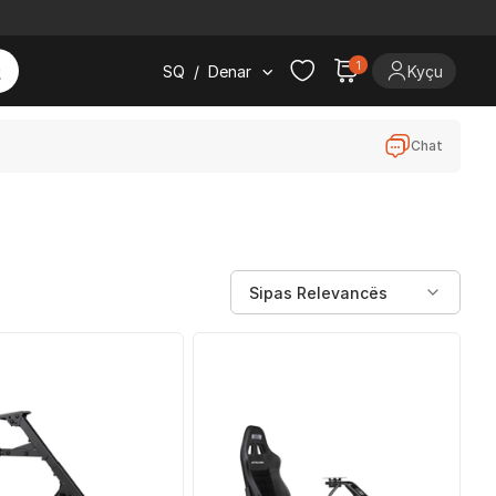
1
SQ
/
Denar
Kyçu
Chat