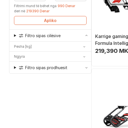
Filtrimi mund të bëhet nga
990 Denar
deri në
219390 Denar
Apliko
Filtro sipas cilësive
Karrige gaming
Formula Intelli
Pesha [kg]
Edition, univer
219,390 MK
Ngjyra
Filtro sipas prodhuesit