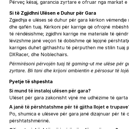
Përveç kësaj, garancia zyrtare e ofruar nga markat e 
Si të Zgjidhni Ulësen e Duhur për Gara
Zgjedhja e ulëses së duhur për gara kërkon vëmendje 
dhe qafën tuaj. Kërkoni për karrige që ofrojnë mbësht
të rëndësishme; zgjidhni karrige me materiale të qëndr
lëvizshme janë veçori të dobishme që lejojnë përshtatje 
karriges duhet gjithashtu të përputhen me stilin tuaj 
DXRacer, dhe Noblechairs.
Përmirësoni përvojën tuaj të gaming-ut me ulëse për ga
zyrtare.
Bli tani
dhe krijoni ambientin e përsosur të lojë
Pyetje të shpeshta
Si mund të instaloj ulësen për gara?
Ulëset për gara zakonisht vijnë me udhëzime të qarta 
A janë të përshtatshme për të gjitha llojet e trupave
Po, shumica e ulëseve për gara janë dizajnuar për të 
përshtatshmërinë.