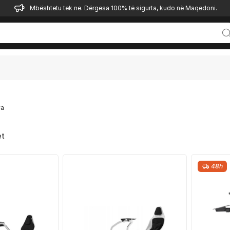
Mbështetu tek ne. Dërgesa 100% të sigurta, kudo në Maqedoni.
ra
et
48h