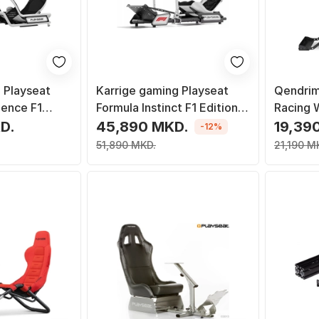
 Playseat
Karrige gaming Playseat
Qendrim
gence F1
Formula Instinct F1 Edition,
Racing W
sale, e zezë
universale, e zezë e bardhë
rregullu
D.
45,890 MKD.
19,39
-12%
51,890 MKD.
21,190 M