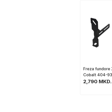
Freza fundore
Cobalt 404-93
flauta, metalik
2,790 MKD.