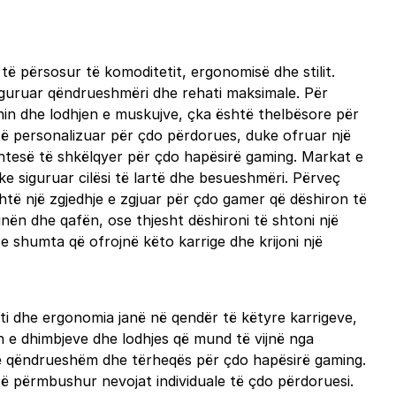
të përsosur të komoditetit, ergonomisë dhe stilit.
 siguruar qëndrueshmëri dhe rehati maksimale. Për
nin dhe lodhjen e muskujve, çka është thelbësore për
e të personalizuar për çdo përdorues, duke ofruar një
shtesë të shkëlqyer për çdo hapësirë gaming. Markat e
e siguruar cilësi të lartë dhe besueshmëri. Përveç
shtë një zgjedhje e zgjuar për çdo gamer që dëshiron të
inën dhe qafën, ose thjesht dëshironi të shtoni një
t e shumta që ofrojnë këto karrige dhe krijoni një
ti dhe ergonomia janë në qendër të këtyre karrigeve,
n e dhimbjeve dhe lodhjes që mund të vijnë nga
m të qëndrueshëm dhe tërheqës për çdo hapësirë gaming.
r të përmbushur nevojat individuale të çdo përdoruesi.