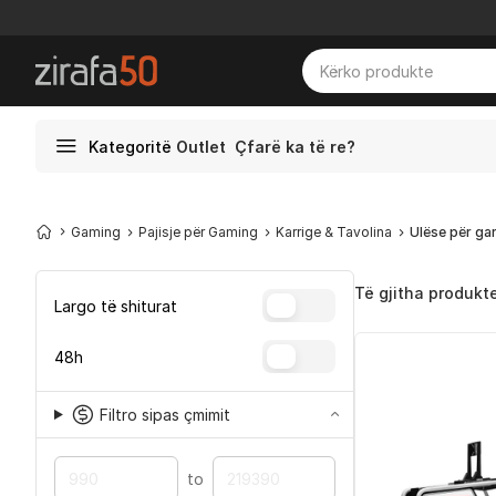
Kategoritë
Outlet
Çfarë ka të re?
Gaming
Pajisje për Gaming
Karrige & Tavolina
Ulëse për ga
Të gjitha produkt
Largo të shiturat
48h
Filtro sipas çmimit
to