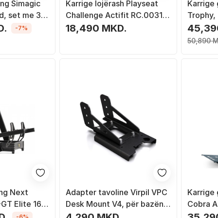
ing Simagic
Karrige lojërash Playseat
Karrige 
d, set me 3
Challenge Actifit RC.00312,
Trophy, 
e palosshme, për timon dhe
rregull
D.
18,490 MKD.
45,39
-7%
pedale, e zezë
50,890 
ing Next
Adapter tavoline Virpil VPC
Karrige
-GT Elite 160
Desk Mount V4, për bazën
Cobra Al
i Edition,
MongoosT-50CM3, metalik,
çeliku, 
D.
4,290 MKD.
35,29
-6%