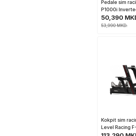
Pedale sim rac
P1000i Inverte
pedale, i zi
50,390 MK
53,990 MKD.
Kokpit sim rac
Level Racing F
Scuderia Ferrar
113,290 MK