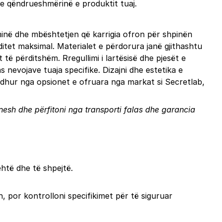
he qëndrueshmërinë e produktit tuaj.
minë dhe mbështetjen që karrigia ofron për shpinën
itet maksimal. Materialet e përdorura janë gjithashtu
të përditshëm. Rregullimi i lartësisë dhe pjesët e
s nevojave tuaja specifike. Dizajni dhe estetika e
jedhur nga opsionet e ofruara nga markat si Secretlab,
nesh dhe përfitoni nga transporti falas dhe garancia
htë dhe të shpejtë.
, por kontrolloni specifikimet për të siguruar