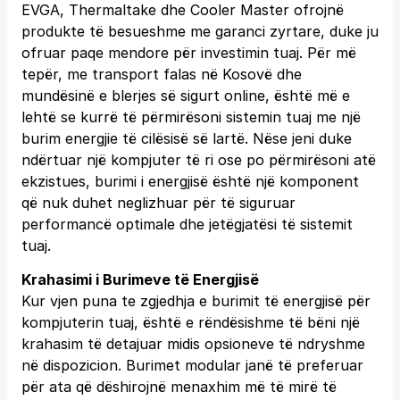
EVGA, Thermaltake dhe Cooler Master ofrojnë
produkte të besueshme me garanci zyrtare, duke ju
ofruar paqe mendore për investimin tuaj. Për më
tepër, me transport falas në Kosovë dhe
mundësinë e blerjes së sigurt online, është më e
lehtë se kurrë të përmirësoni sistemin tuaj me një
burim energjie të cilësisë së lartë. Nëse jeni duke
ndërtuar një kompjuter të ri ose po përmirësoni atë
ekzistues, burimi i energjisë është një komponent
që nuk duhet neglizhuar për të siguruar
performancë optimale dhe jetëgjatësi të sistemit
tuaj.
Krahasimi i Burimeve të Energjisë
Kur vjen puna te zgjedhja e burimit të energjisë për
kompjuterin tuaj, është e rëndësishme të bëni një
krahasim të detajuar midis opsioneve të ndryshme
në dispozicion. Burimet modular janë të preferuar
për ata që dëshirojnë menaxhim më të mirë të