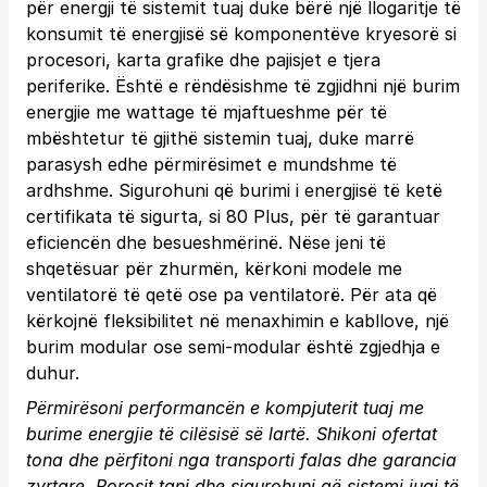
për energji të sistemit tuaj duke bërë një llogaritje të
konsumit të energjisë së komponentëve kryesorë si
procesori, karta grafike dhe pajisjet e tjera
periferike. Është e rëndësishme të zgjidhni një burim
energjie me wattage të mjaftueshme për të
mbështetur të gjithë sistemin tuaj, duke marrë
parasysh edhe përmirësimet e mundshme të
ardhshme. Sigurohuni që burimi i energjisë të ketë
certifikata të sigurta, si 80 Plus, për të garantuar
eficiencën dhe besueshmërinë. Nëse jeni të
shqetësuar për zhurmën, kërkoni modele me
ventilatorë të qetë ose pa ventilatorë. Për ata që
kërkojnë fleksibilitet në menaxhimin e kabllove, një
burim modular ose semi-modular është zgjedhja e
duhur.
Përmirësoni performancën e kompjuterit tuaj me
burime energjie të cilësisë së lartë. Shikoni ofertat
tona dhe përfitoni nga transporti falas dhe garancia
zyrtare.
Porosit tani
dhe sigurohuni që sistemi juaj të