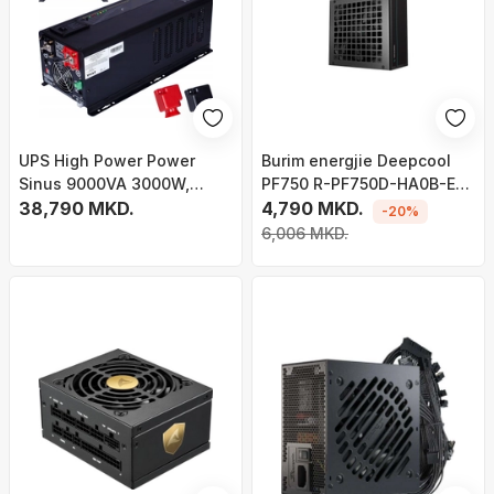
UPS High Power Power
Burim energjie Deepcool
Sinus 9000VA 3000W,
PF750 R-PF750D-HA0B-EU ,
furnizim emergjent
38,790 MKD.
750W
4,790 MKD.
-20%
energjie, valë sinusoidale, i
6,006 MKD.
zi