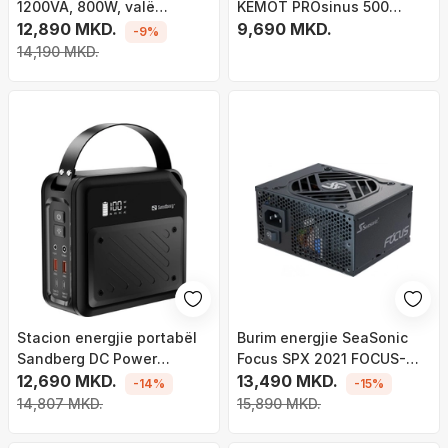
1200VA, 800W, valë
KEMOT PROsinus 500
sinusoide e pastër, me
12,890 MKD.
LFP4, inverter 12V 230V,
9,690 MKD.
-9%
ekran LCD
500VA 300W, valë
14,190 MKD.
sinusoidale e pastër
Stacion energjie portabël
Burim energjie SeaSonic
Sandberg DC Power
Focus SPX 2021 FOCUS-
Station 72000, 72000 mAh,
12,690 MKD.
SPX-750 SFX, 750W
13,490 MKD.
-14%
-15%
dalje DC të shumëfishta, i
14,807 MKD.
15,890 MKD.
zi