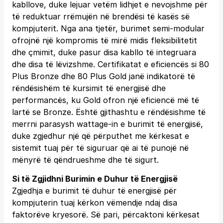
kabllove, duke lejuar vetëm lidhjet e nevojshme për
të reduktuar rrëmujën në brendësi të kasës së
kompjuterit. Nga ana tjetër, burimet semi-modular
ofrojnë një kompromis të mirë midis fleksibilitetit
dhe çmimit, duke pasur disa kabllo të integruara
dhe disa të lëvizshme. Certifikatat e eficiencës si 80
Plus Bronze dhe 80 Plus Gold janë indikatorë të
rëndësishëm të kursimit të energjisë dhe
performancës, ku Gold ofron një eficiencë më të
lartë se Bronze. Është gjithashtu e rëndësishme të
merrni parasysh wattage-in e burimit të energjisë,
duke zgjedhur një që përputhet me kërkesat e
sistemit tuaj për të siguruar që ai të punojë në
mënyrë të qëndrueshme dhe të sigurt.
Si të Zgjidhni Burimin e Duhur të Energjisë
Zgjedhja e burimit të duhur të energjisë për
kompjuterin tuaj kërkon vëmendje ndaj disa
faktorëve kryesorë. Së pari, përcaktoni kërkesat