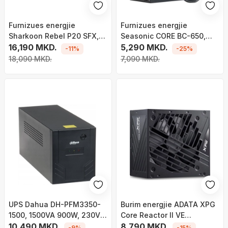
Furnizues energjie
Furnizues energjie
Sharkoon Rebel P20 SFX,
Seasonic CORE BC-650,
850W, modular, i zi
16,190 MKD.
650W, ATX 3.1, i zi
5,290 MKD.
-11%
-25%
18,090 MKD.
7,090 MKD.
UPS Dahua DH-PFM3350-
Burim energjie ADATA XPG
1500, 1500VA 900W, 230V, i
Core Reactor II VE
zi
10,490 MKD.
COREREACTORIIVE850G-
8,790 MKD.
-9%
-15%