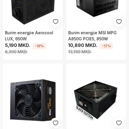
Burim energjie Aerocool
Burim energjie MSI MPG
LUX, 650W
A850G PCIE5, 850W
5,190 MKD.
10,890 MKD.
-19%
-17%
6,390 MKD.
13,190 MKD.