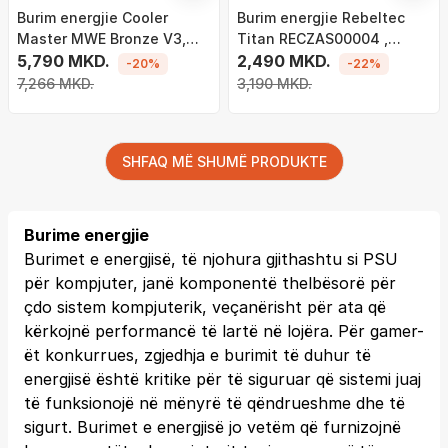
Burim energjie Cooler
Burim energjie Rebeltec
Master MWE Bronze V3,
Titan RECZAS00004 ,
MPE-7501-ACABW-3BEU,
5,790 MKD.
500W
2,490 MKD.
-20%
-22%
750W
7,266 MKD.
3,190 MKD.
SHFAQ MË SHUMË PRODUKTE
Burime energjie
Burimet e energjisë, të njohura gjithashtu si PSU
për kompjuter, janë komponentë thelbësorë për
çdo sistem kompjuterik, veçanërisht për ata që
kërkojnë performancë të lartë në lojëra. Për gamer-
ët konkurrues, zgjedhja e burimit të duhur të
energjisë është kritike për të siguruar që sistemi juaj
të funksionojë në mënyrë të qëndrueshme dhe të
sigurt. Burimet e energjisë jo vetëm që furnizojnë