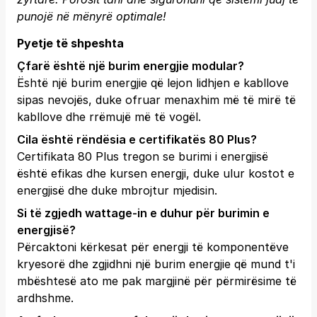
punojë në mënyrë optimale!
Pyetje të shpeshta
Çfarë është një burim energjie modular?
Është një burim energjie që lejon lidhjen e kabllove
sipas nevojës, duke ofruar menaxhim më të mirë të
kabllove dhe rrëmujë më të vogël.
Cila është rëndësia e certifikatës 80 Plus?
Certifikata 80 Plus tregon se burimi i energjisë
është efikas dhe kursen energji, duke ulur kostot e
energjisë dhe duke mbrojtur mjedisin.
Si të zgjedh wattage-in e duhur për burimin e
energjisë?
Përcaktoni kërkesat për energji të komponentëve
kryesorë dhe zgjidhni një burim energjie që mund t'i
mbështesë ato me pak margjinë për përmirësime të
ardhshme.