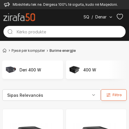
Mbështetu tek ne. Dërgesa 100% të sigurta, kudo në Maqedoni.
SQ
/
Denar
Pjesë për kompjuter
Burime energjie
Deri 400 W
400 W
Filtro