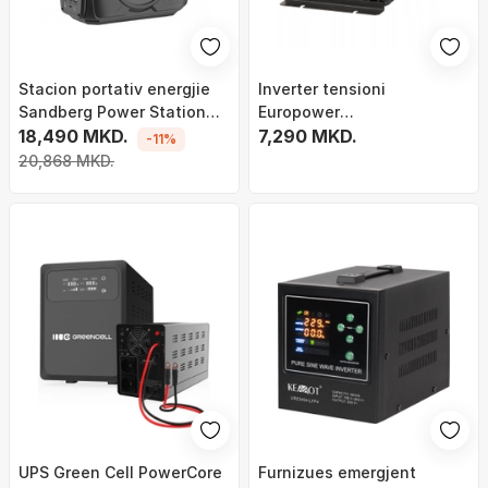
Stacion portativ energjie
Inverter tensioni
Sandberg Power Station
Europower
AC 300, 300W, dalje 230V
18,490 MKD.
INV/12/1200/MS/S, 1200W,
7,290 MKD.
-11%
AC, i zi
12V në 230V, gri
20,868 MKD.
UPS Green Cell PowerCore
Furnizues emergjent