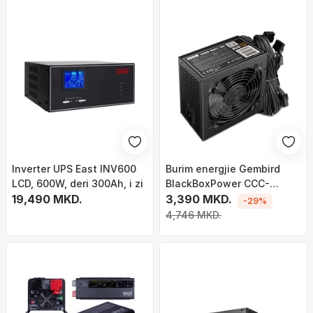
Inverter UPS East INV600
Burim energjie Gembird
LCD, 600W, deri 300Ah, i zi
BlackBoxPower CCC-
19,490 MKD.
PSU80P-BBP-600 ATX,
3,390 MKD.
-29%
600W
4,746 MKD.