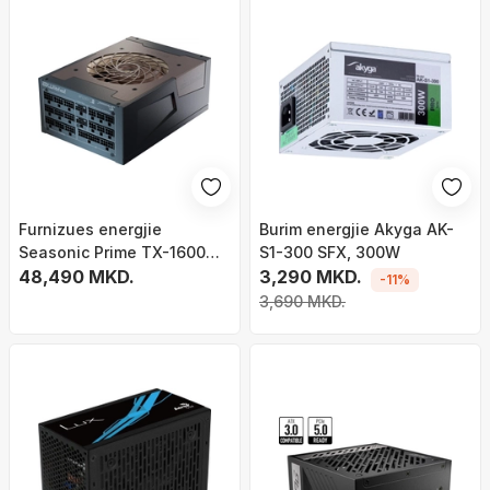
Furnizues energjie
Burim energjie Akyga AK-
Seasonic Prime TX-1600
S1-300 SFX, 300W
Noctua Edition, 1600W, 80
48,490 MKD.
3,290 MKD.
-11%
Plus Titanium, i zi
3,690 MKD.