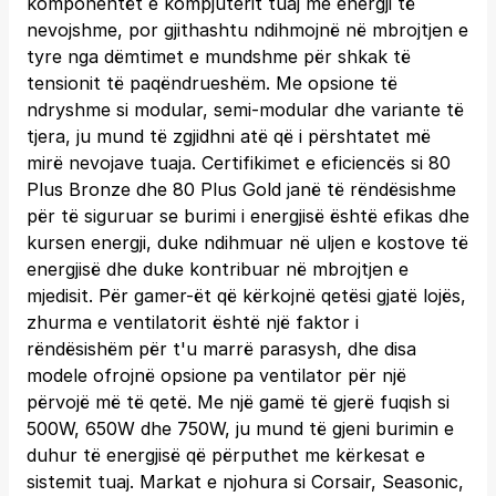
komponentët e kompjuterit tuaj me energji të
nevojshme, por gjithashtu ndihmojnë në mbrojtjen e
tyre nga dëmtimet e mundshme për shkak të
tensionit të paqëndrueshëm. Me opsione të
ndryshme si modular, semi-modular dhe variante të
tjera, ju mund të zgjidhni atë që i përshtatet më
mirë nevojave tuaja. Certifikimet e eficiencës si 80
Plus Bronze dhe 80 Plus Gold janë të rëndësishme
për të siguruar se burimi i energjisë është efikas dhe
kursen energji, duke ndihmuar në uljen e kostove të
energjisë dhe duke kontribuar në mbrojtjen e
mjedisit. Për gamer-ët që kërkojnë qetësi gjatë lojës,
zhurma e ventilatorit është një faktor i
rëndësishëm për t'u marrë parasysh, dhe disa
modele ofrojnë opsione pa ventilator për një
përvojë më të qetë. Me një gamë të gjerë fuqish si
500W, 650W dhe 750W, ju mund të gjeni burimin e
duhur të energjisë që përputhet me kërkesat e
sistemit tuaj. Markat e njohura si Corsair, Seasonic,