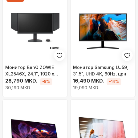
Монитор BenQ ZOWIE
Монитор Samsung UJ59,
XL2546X, 24,1", 1920 x
31.5", UHD 4K, 60Hz, црн
1080, 240 Hz, црн
28,790 MKD.
16,490 MKD.
-5%
-14%
30,190 MKD.
19,090 MKD.