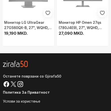
Монитор LG UltraGear
Монитор HP Omen 27qs
27GS60QX-B, 27", WQHD,
(780J4E9), 27", WQHD,
црн
19,190 MKD.
црна
27,090 MKD.
Останете поврзани со Gjirafa50
Политика За Приватност
Услови за користење