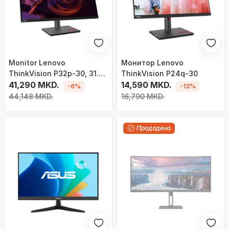
Monitor Lenovo
Монитор Lenovo
ThinkVision P32p-30, 31.5",
ThinkVision P24q-30
UHD 4K, i zi
41,290 MKD.
14,590 MKD.
-6%
-13%
44,148 MKD.
16,790 MKD.
Продадено