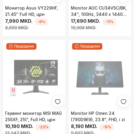
Монитор Asus VY229HF,
Monitor AOC CU34V5C/BK,
21.45'' Full HD, црн
34'', 100Hz, 3440 x 1440
7,990 MKD.
(UWQHD), VA, Class G, i zi
17,690 MKD.
-8%
-11%
8,690 MKD.
19,908 MKD.
Продадено
Продадено
Гејминг монитор MSI MAG
Monitor HP Omen 24
255XF, 25\", Full HD, црн
(780D9E9), 23.8", FHD, i zi
10,190 MKD.
8,190 MKD.
-23%
-15%
13,247 MKD.
9,607 MKD.