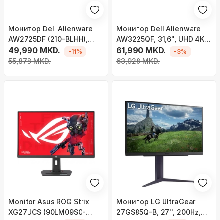
Монитор Dell Alienware
Монитор Dell Alienware
AW2725DF (210-BLHH),
AW3225QF, 31,6", UHD 4K,
27'', 360Hz, Класа G, 2560
49,990 MKD.
240Hz, бел/црн
61,990 MKD.
-11%
-3%
x 1440 (WQHD), OLED, црн
55,878 MKD.
63,928 MKD.
Monitor Asus ROG Strix
Монитор LG UltraGear
XG27UCS (90LM09S0-
27GS85Q-B, 27'', 200Hz,