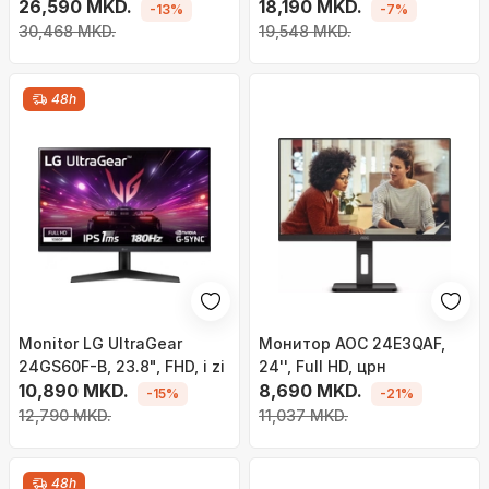
B01170), 27", UHD 4K, i zi
26,590 MKD.
2560x1440 (WQHD), IPS, цр
18,190 MKD.
-13%
-7%
30,468 MKD.
19,548 MKD.
48h
Monitor LG UltraGear
Монитор AOC 24E3QAF,
24GS60F-B, 23.8", FHD, i zi
24'', Full HD, црн
10,890 MKD.
8,690 MKD.
-15%
-21%
12,790 MKD.
11,037 MKD.
48h