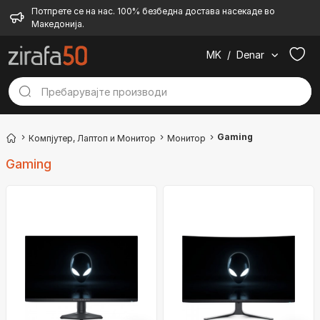
Потпрете се на нас. 100% безбедна достава насекаде во
Македонија.
MK
/
Denar
Gaming
Компјутер, Лаптоп и Монитор
Монитор
Gaming