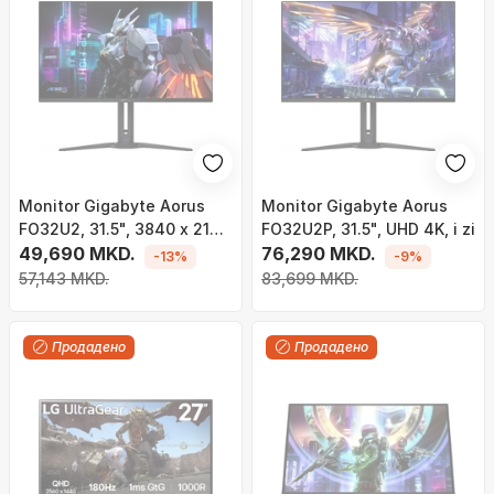
Monitor Gigabyte Aorus
Monitor Gigabyte Aorus
FO32U2, 31.5", 3840 x 2160
FO32U2P, 31.5", UHD 4K, i zi
(UHD 4K), 240Hz, i zi
49,690 MKD.
76,290 MKD.
-13%
-9%
57,143 MKD.
83,699 MKD.
Продадено
Продадено