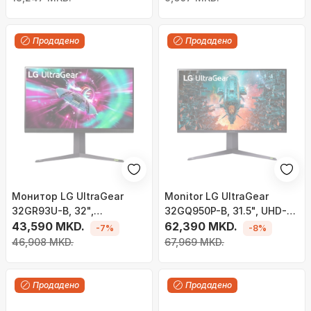
Продадено
Продадено
Монитор LG UltraGear
Monitor LG UltraGear
32GR93U-B, 32",
32GQ950P-B, 31.5", UHD-
3840x2160 (UHD 4K), црн
43,590 MKD.
4K, 144 Hz, i zi
62,390 MKD.
-7%
-8%
46,908 MKD.
67,969 MKD.
Продадено
Продадено