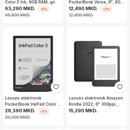
Color E Ink, 6GB RAM, gri
PocketBook Verse, 6", 8GB,
63,290 MKD.
i zi blu
12,490 MKD.
-5%
-3%
66,890 MKD.
12,890 MKD.
Lexues elektronik
Lexues elektronik Amazon
PocketBook InkPad Color 3,
Kindle 2022, 6" 300ppi,
7.8", 32GB, i zi
29,390 MKD.
memorie e dyfishtë, i zi
15,290 MKD.
-5%
30,990 MKD.