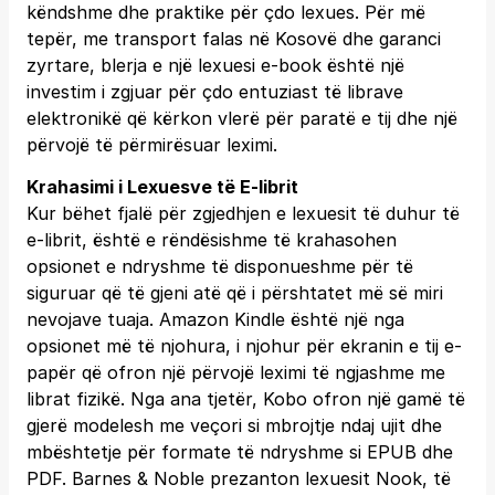
këndshme dhe praktike për çdo lexues. Për më
tepër, me transport falas në Kosovë dhe garanci
zyrtare, blerja e një lexuesi e-book është një
investim i zgjuar për çdo entuziast të librave
elektronikë që kërkon vlerë për paratë e tij dhe një
përvojë të përmirësuar leximi.
Krahasimi i Lexuesve të E-librit
Kur bëhet fjalë për zgjedhjen e lexuesit të duhur të
e-librit, është e rëndësishme të krahasohen
opsionet e ndryshme të disponueshme për të
siguruar që të gjeni atë që i përshtatet më së miri
nevojave tuaja. Amazon Kindle është një nga
opsionet më të njohura, i njohur për ekranin e tij e-
papër që ofron një përvojë leximi të ngjashme me
librat fizikë. Nga ana tjetër, Kobo ofron një gamë të
gjerë modelesh me veçori si mbrojtje ndaj ujit dhe
mbështetje për formate të ndryshme si EPUB dhe
PDF. Barnes & Noble prezanton lexuesit Nook, të