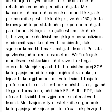
dhe lodhjen e syve, duke e bërë leximin më të
rehatshëm edhe për periudha të gjata. Me
kapacitet të madh të baterisë që mund të zgjasë
për muaj dhe peshë të lehtë prej vetëm 150g, këta
lexues janë të përshtatshëm për përdorim të gjatë
pa u lodhur. Ndriçimi i rregullueshëm është një
tjetër veçori e rëndësishme që lejon personalizimin
e ndriçimit sipas kushteve të ambientit, duke
siguruar komoditet maksimal gjatë leximit. Për ata
që vlerësojnë lidhjen, opsionet me Wi-Fi ofrojnë
mundësinë e shkarkimit të librave direkt nga
interneti. Me një kapacitet të brendshëm prej 8GB,
këto pajisje mund të ruajnë mijëra libra, duke ju
lejuar të keni gjithmonë me vete leximet tuaja të
preferuara. Lexuesit e e-book mbështesin një gamë
të gjerë formatesh, përfshirë EPUB dhe PDF, duke
ofruar fleksibilitet në zgjedhjen e materialeve të
leximit. Me dizajnin e tyre estetik dhe ergonomik,
këto pajisje janë krijuar për të ofruar një përvojë të