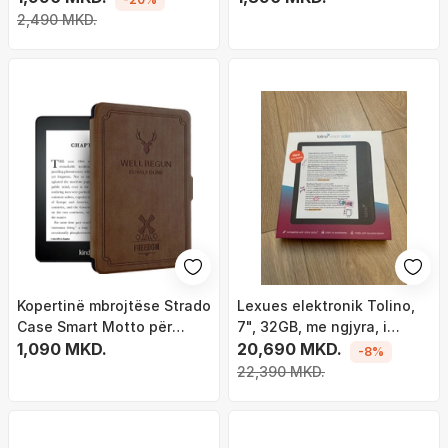
Signature, smart wake, e
2,490 MKD.
zezë
Kopertinë mbrojtëse Strado
Lexues elektronik Tolino,
Case Smart Motto për
7", 32GB, me ngjyra, i
Kindle Paperwhite 1 2 3,
1,090 MKD.
papërshkueshëm nga uji
20,690 MKD.
-8%
funksion auto sleep wake,
22,390 MKD.
plastikë, kafe e çelur