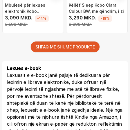
Mbulesë për lexues
Këllëf Sleep Kobo Clara
elektronik Kobo
Colour BW, me qëndrim, i zi
SleepCover Clara Colour
3,090 MKD.
3,290 MKD.
-14%
-18%
dhe Clara BW, funksion
3,590 MKD.
3,990 MKD.
sleep, Misty Green
SHFAQ MË SHUMË PRODUKTE
Lexues e-book
Lexuesit e e-book janë pajisje të dedikuara për
leximin e librave elektronikë, duke ofruar një
përvojë leximi të ngjashme me atë të librave fizikë,
por me avantazhe shtesë. Për përdoruesit
shtëpiakë që duan të kenë një bibliotekë të tërë në
xhep, lexuesit e e-book janë zgjedhja ideale. Një nga
opsionet më të njohura është Kindle nga Amazon, i
cili ofron një ekran e-papër që redukton reflektimin