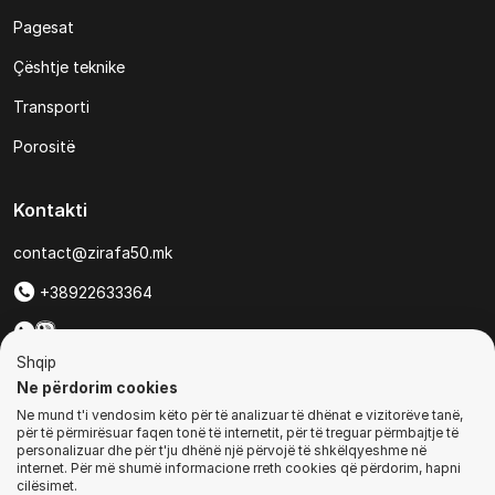
Pagesat
Çështje teknike
Transporti
Porositë
Kontakti
contact@zirafa50.mk
+38922633364
Për kërkesa të ofertave:
Shqip
b2b@zirafa50.mk
Ne përdorim cookies
Ne mund t'i vendosim këto për të analizuar të dhënat e vizitorëve tanë,
Jadranska Magistrala No. 86, Skopje, North Macedonia
për të përmirësuar faqen tonë të internetit, për të treguar përmbajtje të
personalizuar dhe për t'ju dhënë një përvojë të shkëlqyeshme në
internet. Për më shumë informacione rreth cookies që përdorim, hapni
cilësimet.