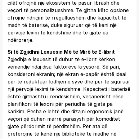
cilët ofrojnë një ekosistem të pasur librash dhe
veçori të personalizueshme. Të gjitha këto opsione
ofrojnë ndriçim të rregullueshëm dhe kapacitet të
madh të baterisë, duke siguruar që të keni një
përvojë lexim të këndshme dhe të gjatë pa
ndërprerje.
Si të Zgjidhni Lexuesin Më të Mirë të E-librit
Zgjedhja e lexuesit të duhur të e-librit kërkon
vëmendje ndaj disa faktorëve kryesorë. Së pari,
konsideroni ekranin; një ekran e-papër është ideal
për të reduktuar lodhjen e syve dhe për të siguruar
një përvojë leximi të këndshme. Kapaciteti i baterisë
është gjithashtu i rëndësishëm, veçanërisht nëse
planifikoni të lexoni për periudha të gjata pa
karikim. Pesha e lehtë dhe dizajni ergonomik janë
veçori që duhen marrë parasysh për komoditet
gjatë përdorimit të përditshëm. Për ata që
preferojnë të kenë një bibliotekë të madhe në