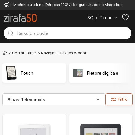
Mbështetu tek ne. Dërgesa 100% të sigurta, kudo në Maqedoni.
SQ
/
Denar
Celular, Tablet & Navigim
Lexues e-book
Touch
Fletore digjitale
Filtro