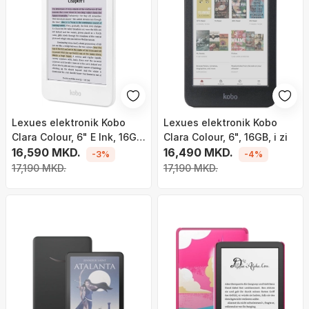
Lexues elektronik Kobo
Lexues elektronik Kobo
Clara Colour, 6" E Ink, 16GB,
Clara Colour, 6", 16GB, i zi
Wi-Fi, i bardhë
16,590 MKD.
16,490 MKD.
-3%
-4%
17,190 MKD.
17,190 MKD.