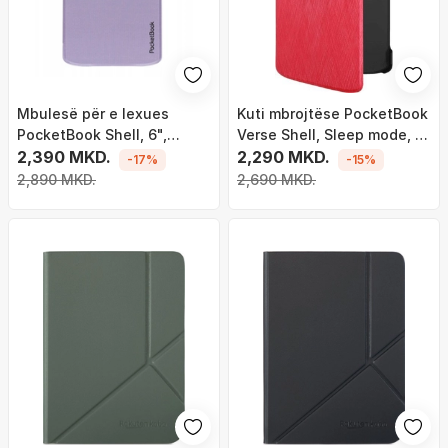
Mbulesë për e lexues
Kuti mbrojtëse PocketBook
PocketBook Shell, 6",
Verse Shell, Sleep mode, e
transparent vjollcë
2,390 MKD.
kuqe
2,290 MKD.
-17%
-15%
2,890 MKD.
2,690 MKD.