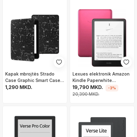
Kapak mbrojtës Strado
Lexues elektronik Amazon
Case Graphic Smart Case
Kindle Paperwhite
për Kindle Paperwhite 1 2
1,290 MKD.
Signature Edition 2024, 7",
19,790 MKD.
-3%
3, funksion ndezje fikje
USB C, Metallic Raspberry
20,390 MKD.
automatike, dizajn
Constellation