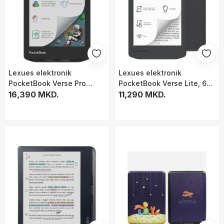
Lexues elektronik
Lexues elektronik
PocketBook Verse Pro
PocketBook Verse Lite, 6",
Color, ekran 6", IPX8,
16,390 MKD.
WiFi, gri
11,290 MKD.
Stormy Sea