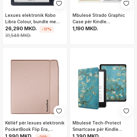
Lexues elektronik Kobo
Mbulesë Strado Graphic
Libra Colour, bundle me
Case për Kindle
Stylus 2, ekran me ngjyra, i
26,290 MKD.
Paperwhite 5, mbyllje
1,190 MKD.
-17%
zi
magnetike, dizajn Child
31,548 MKD.
and Fox, shumëngjyrëshe
Këllëf për lexues elektronik
Mbulesë Tech-Protect
PocketBook Flip Era,
Smartcase për Kindle
magnetik, bezhë
1,990 MKD.
Paperwhite 6 Colorsoft
1,390 MKD.
-20%