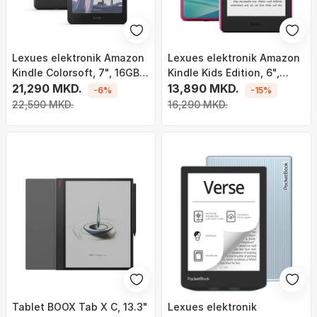
Lexues elektronik Amazon
Lexues elektronik Amazon
Kindle Colorsoft, 7", 16GB, i
Kindle Kids Edition, 6",
zi
21,290 MKD.
16GB, dizajn Valley of the
13,890 MKD.
-6%
-15%
Unicorns
22,590 MKD.
16,290 MKD.
Tablet BOOX Tab X C, 13.3"
Lexues elektronik