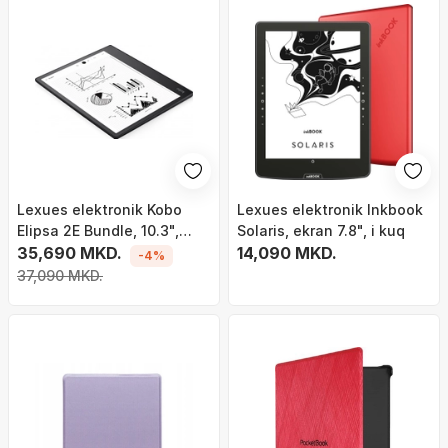
Lexues elektronik Kobo
Lexues elektronik Inkbook
Elipsa 2E Bundle, 10.3",
Solaris, ekran 7.8", i kuq
32GB, i zi
35,690 MKD.
14,090 MKD.
-4%
37,090 MKD.