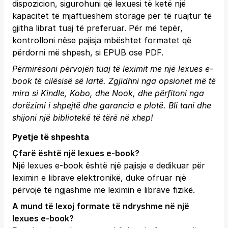
dispozicion, sigurohuni që lexuesi të ketë një
kapacitet të mjaftueshëm storage për të ruajtur të
gjitha librat tuaj të preferuar. Për më tepër,
kontrolloni nëse pajisja mbështet formatet që
përdorni më shpesh, si EPUB ose PDF.
Përmirësoni përvojën tuaj të leximit me një lexues e-
book të cilësisë së lartë. Zgjidhni nga opsionet më të
mira si Kindle, Kobo, dhe Nook, dhe përfitoni nga
dorëzimi i shpejtë dhe garancia e plotë.
Bli tani
dhe
shijoni një bibliotekë të tërë në xhep!
Pyetje të shpeshta
Çfarë është një lexues e-book?
Një lexues e-book është një pajisje e dedikuar për
leximin e librave elektronikë, duke ofruar një
përvojë të ngjashme me leximin e librave fizikë.
A mund të lexoj formate të ndryshme në një
lexues e-book?