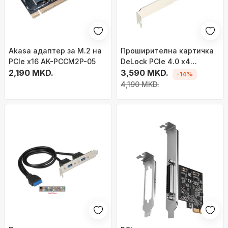
Akasa адаптер за M.2 на
Проширителна картичка
PCIe x16 AK-PCCM2P-05
DeLock PCIe 4.0 x4
2,190 MKD.
Controller – M.2 NVMe
3,590 MKD.
-14%
4,190 MKD.