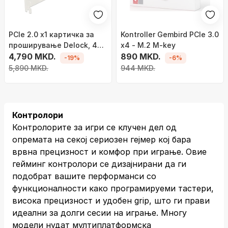
PCIe 2.0 x1 картичка за
Kontroller Gembird PCIe 3.0
проширување Delock, 4x
x4 - M.2 M-key
RS-232
4,790 MKD.
890 MKD.
-19%
-6%
5,890 MKD.
944 MKD.
Контролори
Контролорите за игри се клучен дел од
опремата на секој сериозен гејмер кој бара
врвна прецизност и комфор при играње. Овие
гейминг контролори се дизајнирани да ги
подобрат вашите перформанси со
функционалности како програмируеми тастери,
висока прецизност и удобен grip, што ги прави
идеални за долги сесии на играње. Многу
модели нудат мултиплатформска