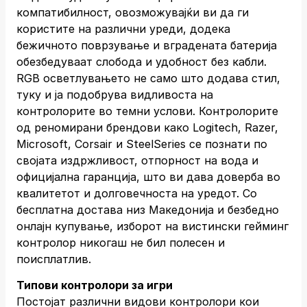
компатибилност, овозможувајќи ви да ги
користите на различни уреди, додека
бежичното поврзување и вградената батерија
обезбедуваат слобода и удобност без кабли.
RGB осветлувањето не само што додава стил,
туку и ја подобрува видливоста на
контролорите во темни услови. Контролорите
од реномирани брендови како Logitech, Razer,
Microsoft, Corsair и SteelSeries се познати по
својата издржливост, отпорност на вода и
официјална гаранција, што ви дава доверба во
квалитетот и долговечноста на уредот. Со
бесплатна достава низ Македонија и безбедно
онлајн купување, изборот на вистински гейминг
контролор никогаш не бил полесен и
поисплатлив.
Типови контролори за игри
Постојат различни видови контролори кои