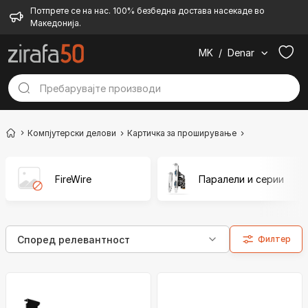
Потпрете се на нас. 100% безбедна достава насекаде во
Македонија.
MK
/
Denar
Компјутерски делови
Картичка за проширување
Контролори
FireWire
Паралели и серии
Филтер