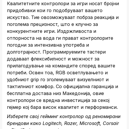
Квалитетните контролори за игри носат бројни
придобивки кои го подобруваат вашето
искуство. Тие овозможуваат побрза реакција и
поголема прецизност, што е клучно за
конкурентните игри. Издржливоста и
отпорноста на вода ги прават контролорите
погодни за интензивна употреба и
долготрајност. Програмируемите тастери
додаваат флексибилност и можност за
прилагодување на командите според вашите
потреби. Освен тоа, RGB осветлувањето и
удобниот grip го зголемуваат визуелниот и
тактилниот комфор. Со официјална гаранција и
бесплатна достава низ Македонија, овие
контролори се вредна инвестиција за секој
гејмер кој бара висок квалитет и перформанси.
Изберете свој гейминг контролор од реномирани
брендови како Logitech, Razer, Microsoft, Corsair