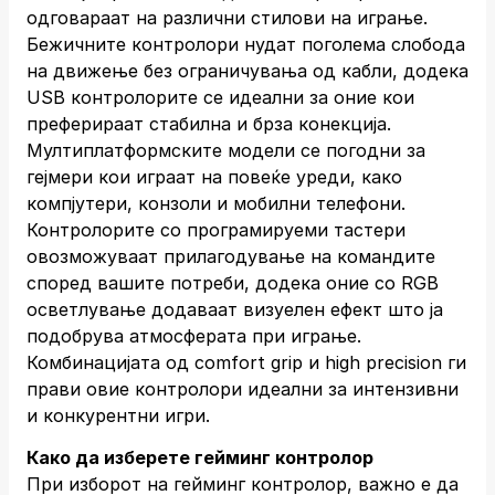
одговараат на различни стилови на играње.
Бежичните контролори нудат поголема слобода
на движење без ограничувања од кабли, додека
USB контролорите се идеални за оние кои
преферираат стабилна и брза конекција.
Мултиплатформските модели се погодни за
гејмери кои играат на повеќе уреди, како
компјутери, конзоли и мобилни телефони.
Контролорите со програмируеми тастери
овозможуваат прилагодување на командите
според вашите потреби, додека оние со RGB
осветлување додаваат визуелен ефект што ја
подобрува атмосферата при играње.
Комбинацијата од comfort grip и high precision ги
прави овие контролори идеални за интензивни
и конкурентни игри.
Како да изберете гейминг контролор
При изборот на гейминг контролор, важно е да