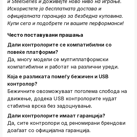
и SteelSeries и доживејте ново ниво на играње.
Искористете ја бесплатната достава и
официјалната гаранција за безбедна куповина.
Купи сега
и подобрете ги вашите перформанси!
Често поставувани прашања
Дали контролорите се компатибилни со
повеќе платформи?
Да, многу модели се мултиплатформски
компатибилни и работат на различни уреди.
Која е разликата помеѓу бежичен и USB
контролор?
Бежичните овозможуваат поголема слобода на
движење, додека USB контролорите нудат
стабилна врска без задоцнување.
Дали контролорите имаат гаранција?
Да, сите контролори од реномирани брендови
доаѓаат со официјална гаранција.