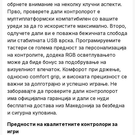
обрнете внимание на неколку клучни аспекти.
Прво, проверете дали контролорот е
мултиплатформски компатибилен со вашите
уреди за да го искористите максимално. Второ,
одлучете дали ви е поважна бежичната слобода
или стабилната USB врска. Програмируемите
тастери се голема предност за персонализација
на контролите, додека RGB осветлувањето
може да биде бонус за подобрување на
визуелниот впечаток. Комфорот при држење,
односно comfort grip, и високата прецизност се
важни за долготрајно и успешно играње. Не
заборавајте да проверите дали контролорот
има официјална гаранција и дали се нуди
бесплатна достава низ Македонија за безбедна
и сигурна куповина.
Предности на квалитетните контролори за
игри