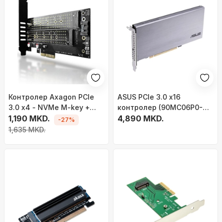
Контролер Axagon PCIe
ASUS PCIe 3.0 x16
3.0 x4 - NVMe M-key +
контролер (90MC06P0-
SATA B-key
1,190 MKD.
M0EAY0), 4x M.2 M-Key
4,890 MKD.
-27%
1,635 MKD.