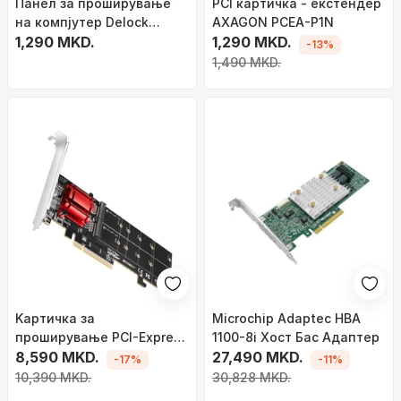
Панел за проширување
PCI картичка - екстендер
на компјутер Delock
AXAGON PCEA-P1N
84836, 2 USB 3.0 порти
1,290 MKD.
1,290 MKD.
-13%
1,490 MKD.
Kартичка за
Microchip Adaptec HBA
проширување PCI-Express
1100-8i Хост Бас Адаптер
AXAGON PCEM2-ND
8,590 MKD.
27,490 MKD.
-17%
-11%
10,390 MKD.
30,828 MKD.