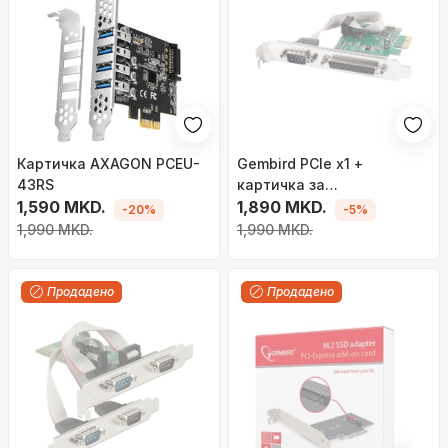
Картичка AXAGON PCEU-
Gembird PCIe x1 +
43RS
картичка за
1,590 MKD.
проширување на LPT
1,890 MKD.
-20%
-5%
1,990 MKD.
1,990 MKD.
Продадено
Продадено