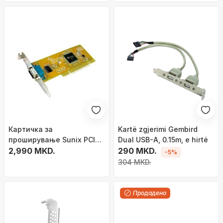
Картичка за
Kartë zgjerimi Gembird
проширување Sunix PCI
Dual USB-A, 0.15m, e hirtë
SER5027AL, 1x Serial Port
2,990 MKD.
290 MKD.
-5%
DB-9 (RS-232)
304 MKD.
Продадено