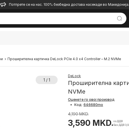
Потпрете се на нас. 100% безбедна достава насекаде во Македонија
ри
Проширителна картичка DeLock PCIe 4.0 x4 Controller – M.2 NVMe
DeLock
1 / 1
Проширителна картичк
NVMe
Оценете го овој производ
•
Код:
4,190 MKD.
3,590 MKD.
со ДДВ
Без ДДВ 3,