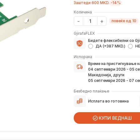
Заштеди 600 MKD.
-14%
Количина
повеќе од 10
GjirafaFLEX
Бидете флексибилни со Gji
ДА (+387 MKD.)
Н
Испорака
Време на пристигнување н
Време на пристигнување 
верификација на вашата н
04 септември 2026 - 05 с
преку е-пошта или смс.
Македонија, други
Ако нарачката е поставен
05 септември 2026 - 07 с
погоре. Постојано ќе Ве и
како и кога истата ќе при
Безбедно плаќање
вашата адреса.
Исплата во готовина
*Во 99% од случаите, производите
предвид дека меѓународните празни
КУПИ ВЕДНАШ