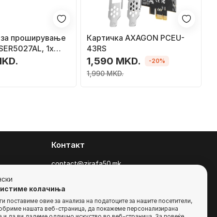
 за проширување
Картичка AXAGON PCEU-
 SER5027AL, 1x
43RS
rt DB-9 (RS-232)
MKD.
1,590 MKD.
-20%
1,990 MKD.
Контакт
contact@zirafa50.mk
+38922633364
нски
ристиме колачиња
За барања на понуди, контактирајте нѐ
и поставиме овие за анализа на податоците за нашите посетители,
добриме нашата веб-страница, да покажеме персонализирана
на:
 и да ви дадеме одлично искуство во веб-страница. За повеќе