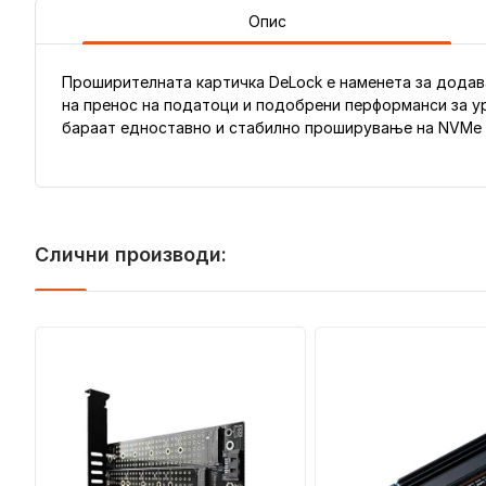
Опис
Проширителната картичка DeLock е наменета за додава
на пренос на податоци и подобрени перформанси за ур
бараат едноставно и стабилно проширување на NVMe к
Слични производи: