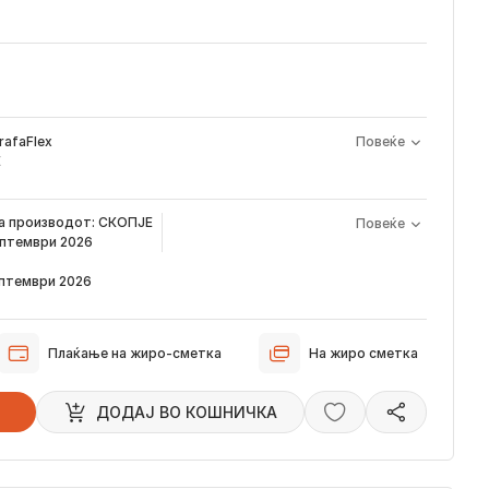
rafaFlex
Повеќе
Е
а производот е периодот од моментот кога е направена
на производот:
СКОПЈЕ
Повеќе
арачка и известувањето за верификација што го добивате
ептември 2026
а сега, производот пристигнува во временскиот рок наведен
ептември 2026
звестуваме преку е-пошта за локацијата на вашата нарачка,
стигне во нашиот магацин и кога ќе биде испорачана до
Плаќање на жиро-сметка
На жиро сметка
 пристигнуваат во временскиот рок наведен погоре. Имајте в
ци влијаат испораката да се одложи за околу 2 дена.
ДОДАJ ВО КОШНИЧКА