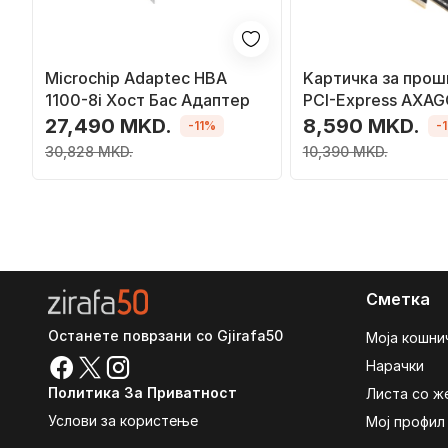
Microchip Adaptec HBA
Kартичка за про
1100-8i Хост Бас Адаптер
PCI-Express AXA
PCEM2-ND
27,490 MKD.
8,590 MKD.
-11%
-
30,828 MKD.
10,390 MKD.
Сметка
Останете поврзани со Gjirafa50
Моја кошни
Нарачки
Политика За Приватност
Листа со ж
Услови за користење
Мој профил