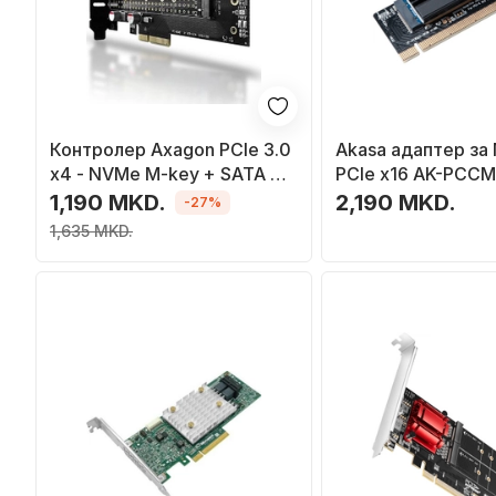
Контролер Axagon PCIe 3.0
Akasa адаптер за 
x4 - NVMe M-key + SATA B-
PCIe x16 AK-PCC
key
1,190 MKD.
2,190 MKD.
-27%
1,635 MKD.