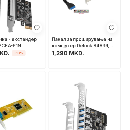
чка - екстендер
Панел за проширување на
PCEA-P1N
компјутер Delock 84836, 2
USB 3.0 порти
KD.
1,290 MKD.
-13%