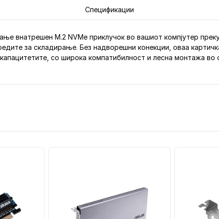
Спецификации
ње внатрешен M.2 NVMe приклучок во вашиот компјутер преку P
едите за складирање. Без надворешни конекции, оваа картичка
апацитетите, со широка компатибилност и лесна монтажа во 