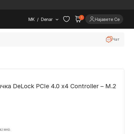
.
1
MK
/
Denar
Најавете Се
Чат
а DeLock PCIe 4.0 x4 Controller – M.2
042 MKD.