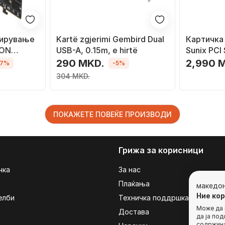
ширување
Kartë zgjerimi Gembird Dual
Картичка
GON
USB-A, 0.15m, e hirtë
Sunix PCI
Serial Po
290 MKD.
2,990 
17%
-5%
304 MKD.
ПОКАЖЕТЕ ПОВЕЌЕ ПРОИЗВОДИ
Грижа за корисници
чка
За нас
Плаќања
македо
Ние ко
елби
Техничка поддршка
Може да г
Достава
да ја по
содржина