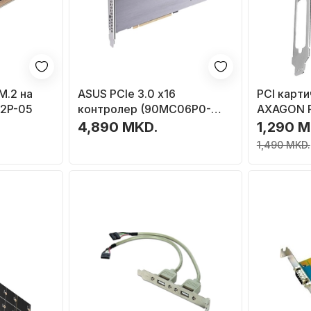
M.2 на
ASUS PCIe 3.0 x16
PCI карти
M2P-05
контролер (90MC06P0-
AXAGON 
M0EAY0), 4x M.2 M-Key
4,890 MKD.
1,290 M
1,490 MKD.