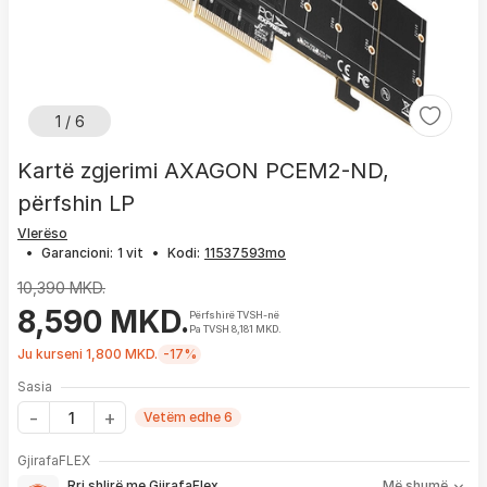
1 / 6
Kartë zgjerimi AXAGON PCEM2-ND,
përfshin LP
Vlerëso
•
Garancioni:
1 vit
•
Kodi:
10,390 MKD.
8,590 MKD.
Përfshirë TVSH-në
Pa TVSH 8,181 MKD.
Ju kurseni 1,800 MKD.
-17%
Sasia
Vetëm edhe 6
Me GjirafaFLEX përfitoni:
GjirafaFLEX
-
Prioritet
për zgjidhjen e çdo problemi me produktin brenda
Rri shlirë me GjirafaFlex
Më shumë