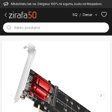
Mbështetu tek ne. Dërgesa 100% të sigurta, kudo në Maqedoni.
SQ
/
Denar