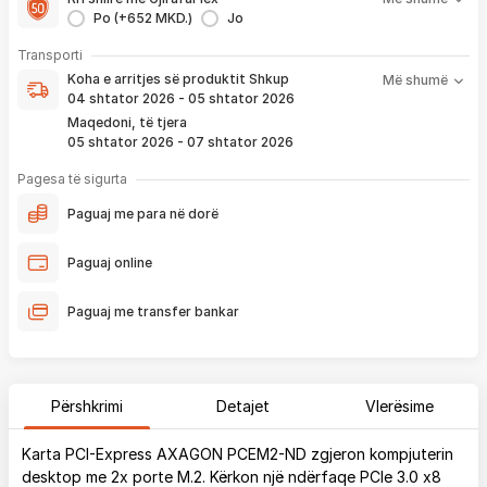
1 viti nga blerja
Po (+652 MKD.)
Jo
- Kontakt brenda
24 h
për servisim, zëvendësim apo kthim
- Pranim dhe dërgim me postë të produktit të servisuar
pa
Koha e arritjes së produktit nënkupton periudhën prej kur
Transporti
pagesë
bëhet verifikimi i porosisë suaj, dhe njoftimit për verifikim
Koha e arritjes së produktit
Shkup
Më shumë
që ju e pranoni përmes email-it apo SMS-it.
04 shtator 2026 - 05 shtator 2026
Nëse porosia bëhet tani, produkti arrin sipas afatit kohor të
Maqedoni, të tjera
vendosur më lartë. Ju do të njoftoheni në vazhdimësi
05 shtator 2026 - 07 shtator 2026
përmes emailit rreth vendndodhjes së porosisë suaj, duke
përfshirë momentin kur produkti arrin në depon tonë, dhe
Pagesa të sigurta
momentin kur niset në dërgesë për te ju.
Paguaj me para në dorë
*Në 99% të rasteve, produktet arrijnë sipas parashikimit të vendosur
më lartë. Ju lusim të keni parasysh që festat ndërkombëtare ndikojnë që
Paguaj online
liferimi të shtyhet për rreth 2 ditë.
Paguaj me transfer bankar
Përshkrimi
Detajet
Vlerësime
Karta PCI-Express AXAGON PCEM2-ND zgjeron kompjuterin
desktop me 2x porte M.2. Kërkon një ndërfaqe PCIe 3.0 x8