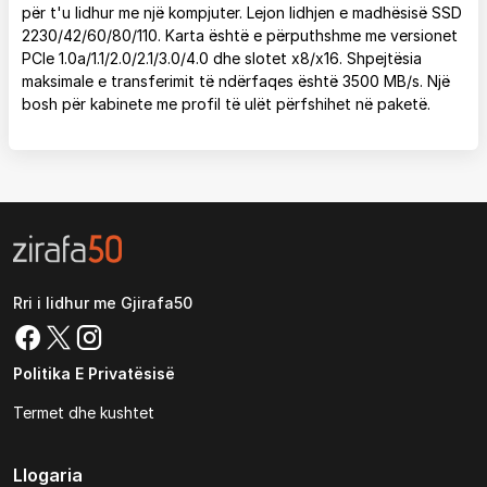
për t'u lidhur me një kompjuter. Lejon lidhjen e madhësisë SSD
2230/42/60/80/110. Karta është e përputhshme me versionet
PCIe 1.0a/1.1/2.0/2.1/3.0/4.0 dhe slotet x8/x16. Shpejtësia
maksimale e transferimit të ndërfaqes është 3500 MB/s. Një
bosh për kabinete me profil të ulët përfshihet në paketë.
Rri i lidhur me Gjirafa50
Politika E Privatësisë
Termet dhe kushtet
Llogaria