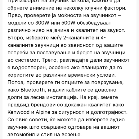
При изборот на звучник за кола, важно е да
обрнете внимание на неколку клучни фактори.
Прво, проверете ја моќноста на звучникот –
модели со 300W или 500W обезбедуваат
различно ниво на јачина и квалитет на звукот.
Второ, изберете меѓу 2-каналните и 4-
каналните звучници во зависност од вашите
потреби за поставување и бројот на звучници
во системот. Трето, разгледајте дали звучникот
е водоотпорен, особено ако планирате да го
користите во различни временски услови.
Потоа, проверете ги опциите за поврзување,
како Bluetooth, и дали каблите се доволно
долги за лесна инсталација. На крај, земете
предвид брендови со докажан квалитет како
Kenwood и Alpine за сигурност и долготрајност.
Со овие совети, ќе можете да изберете аудио
звучник што совршено одговара на вашиот
автомобил и стил на возење.