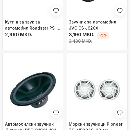
Кутија за звук за
Звучник за автомобил
автомобил Roadstar PS-
JVC CS J620X
1635, 165 mm, 80W, црна
2,990 MKD.
3,190 MKD.
-9%
3,490 MKD.
Автомобилски звучник
Морски звучници Pioneer