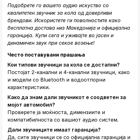
Подобрете го вашето аудио искуство со
квалитетен звучник за кола од доверливи
брендови. Искористете ги поволностите како
бесплатна достава низ Македонија и официјална
гаранција.
Купи сега
и уживајте во јасен и
динамичен звук при секое возење!
Често поставувани прашања
Кои типови звучници за кола се достапни?
Постојат 2-канални и 4-канални звучници, како
и модели со Bluetooth и водоотпорни
карактеристики.
Како да знам дали звучникот е соодветен за
мојот автомобил?
Проверете ја моќноста, димензиите и
компатибилноста со вашиот аудио систем.
Дали звучниците имаат гаранција?
Да, сите звучници се со официјална гаранција и