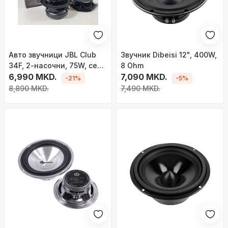
Авто звучници JBL Club
Звучник Dibeisi 12", 400W,
34F, 2-насочни, 75W, сет
8 Ohm
2 парчиња
6,990 MKD.
7,090 MKD.
-21%
-5%
8,890 MKD.
7,490 MKD.