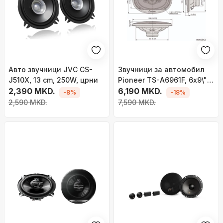
Авто звучници JVC CS-
Звучници за автомобил
J510X, 13 cm, 250W, црни
Pioneer TS-A6961F, 6x9\",
2,390 MKD.
4‑насочни, црни
6,190 MKD.
-8%
-18%
2,590 MKD.
7,590 MKD.