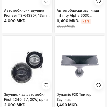
Автомобилски звучник
Автомобилски звучници
Pioneer TS-G1330F, 13cm,
Infinity Alpha 603C,
230W, црн
4,090 MKD.
16.5cm, HiFi, 2-way
6,490 MKD.
-8%
7,090 MKD.
Звучници за автомобил
Dynamic F20 Твитер
First 4240, 6\", 30W, црни
Звучник
2,090 MKD.
1,490 MKD.