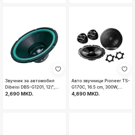
Звучник за автомобил
Авто звучници Pioneer TS-
Dibeisi DBS-G1201, 12\",
G170C, 16.5 cm, 300W,
140W, 4 Ohm
2,690 MKD.
црни
4,890 MKD.