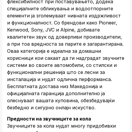
флексибилност при поставувањето, додека
специјалните обликувања и водоотпорните
елементи ја зголемуваат нивната издржливост
и функционалност. Со брендови како Pioneer,
Kenwood, Sony, JVC и Alpine, добивате
квалитетен звук од доверливи производители,
а при тоа вредноста за парите е загарантирана.
Оваа категорија е идеална за домашни
корисници кои сакаат да ги надградат звучните
системи во своите автомобили, со стилски и
функционални решенија што се лесни за
инсталација и нудат одлична перформанса.
Бесплатната достава низ Македонија и
официјалната гаранција дополнително ја
олеснуваат вашата куповина, обезбедувајќи
безбедно и сигурно онлајн искуство.
Предности на звучниците за кола
Звучниците за кола нудат многу придобивки