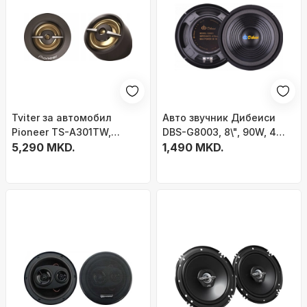
Tviter за автомобил
Авто звучник Дибеиси
Pioneer TS-A301TW,
DBS-G8003, 8\", 90W, 4
20mm, 240W, црн
5,290 MKD.
Ohm
1,490 MKD.