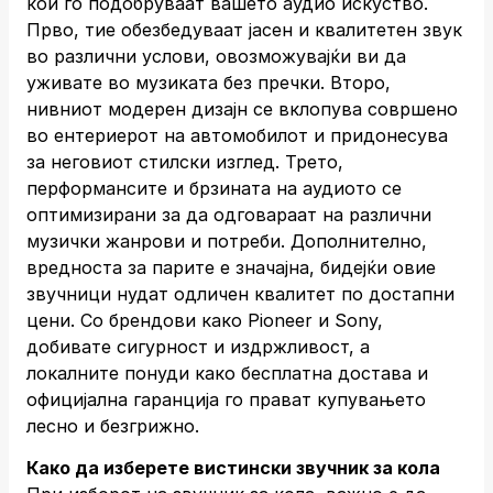
кои го подобруваат вашето аудио искуство.
Прво, тие обезбедуваат јасен и квалитетен звук
во различни услови, овозможувајќи ви да
уживате во музиката без пречки. Второ,
нивниот модерен дизајн се вклопува совршено
во ентериерот на автомобилот и придонесува
за неговиот стилски изглед. Трето,
перформансите и брзината на аудиото се
оптимизирани за да одговараат на различни
музички жанрови и потреби. Дополнително,
вредноста за парите е значајна, бидејќи овие
звучници нудат одличен квалитет по достапни
цени. Со брендови како Pioneer и Sony,
добивате сигурност и издржливост, а
локалните понуди како бесплатна достава и
официјална гаранција го прават купувањето
лесно и безгрижно.
Како да изберете вистински звучник за кола