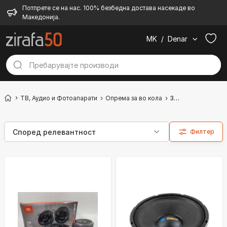
Потпрете се на нас. 100% безбедна достава насекаде во
Македонија.
MK
/
Denar
ТВ, Аудио и Фотоапарати
Опрема за во кола
Звучник
Филтер