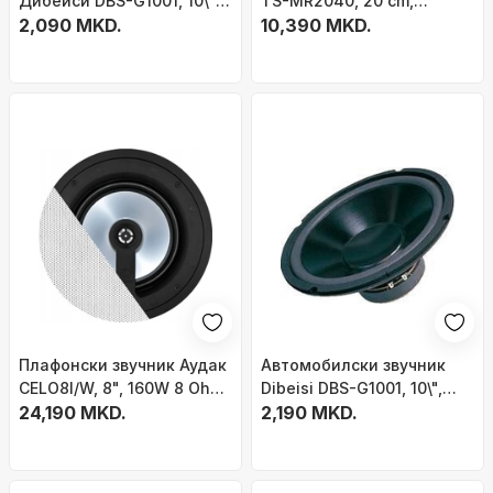
Дибеиси DBS-G1001, 10\",
TS-MR2040, 20 cm,
4 оми, црн
2,090 MKD.
2‑насочни 200W, бели
10,390 MKD.
Плафонски звучник Аудак
Автомобилски звучник
CELO8I/W, 8", 160W 8 Ohm,
Dibeisi DBS-G1001, 10\",
бел
24,190 MKD.
110W, 8 Ohm
2,190 MKD.