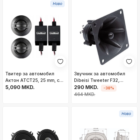
Ново
Твитер за автомобил
Звучник за автомобил
Актон ATCT25, 25 mm, со
Dibeisi Tweeter F32,
кросовер фреквенција,
5,090 MKD.
пиезоелектричен,
290 MKD.
-38%
црн
компактен, црн
464 MKD.
Ново