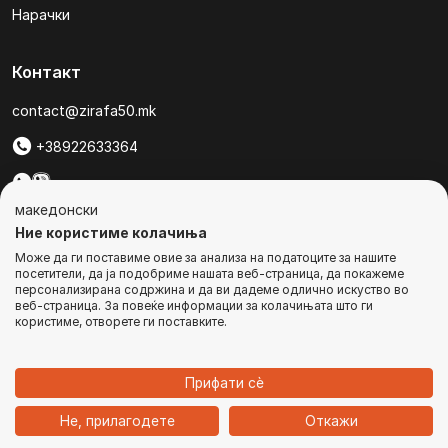
Нарачки
Контакт
contact@zirafa50.mk
+38922633364
За барања на понуди, контактирајте нѐ на:
македонски
b2b@zirafa50.mk
Ние користиме колачиња
Може да ги поставиме овие за анализа на податоците за нашите
Jадранска Магистрала 86, Skopje, North Macedonia
посетители, да ја подобриме нашата веб-страница, да покажеме
персонализирана содржина и да ви дадеме одлично искуство во
веб-страница. За повеќе информации за колачињата што ги
користиме, отворете ги поставките.
© Сите права се задржани
Прифати сѐ
1
Не, прилагодете
Откажи
Дома
Категории
Најавете се
Кошничка
Чат