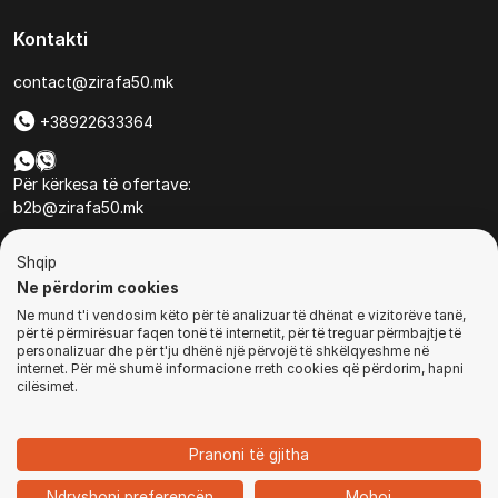
Kontakti
contact@zirafa50.mk
+38922633364
Për kërkesa të ofertave:
b2b@zirafa50.mk
Jadranska Magistrala No. 86, Skopje, North Macedonia
Shqip
Ne përdorim cookies
Ne mund t'i vendosim këto për të analizuar të dhënat e vizitorëve tanë,
për të përmirësuar faqen tonë të internetit, për të treguar përmbajtje të
personalizuar dhe për t'ju dhënë një përvojë të shkëlqyeshme në
internet. Për më shumë informacione rreth cookies që përdorim, hapni
© Të gjitha të drejtat e rezervuara
cilësimet.
MË NJOFTO
Pranoni të gjitha
1
Ndryshoni preferencën
Mohoj