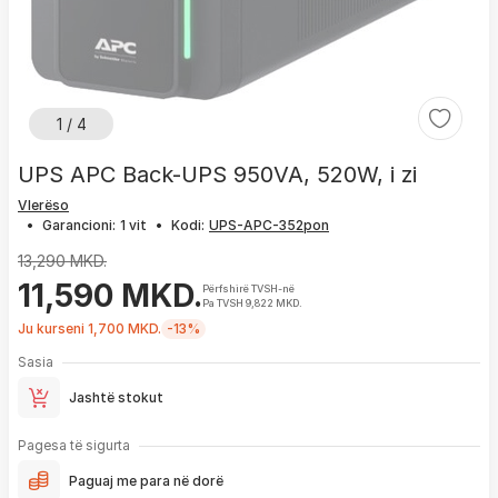
1 / 4
UPS APC Back-UPS 950VA, 520W, i zi
Vlerëso
•
Garancioni:
1 vit
•
Kodi:
13,290 MKD.
11,590 MKD.
Përfshirë TVSH-në
Pa TVSH 9,822 MKD.
Ju kurseni 1,700 MKD.
-13%
Sasia
Jashtë stokut
Pagesa të sigurta
Paguaj me para në dorë