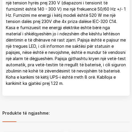
një tension hyrës prej 230 V (diapazoni i tensionit të
furnizimit është 140 - 300 V) me një frekuencë 50/60 Hz +/- 1
Hz. Furnizimi me energji i këtij modeli është 520 W me një
tension dalës prej 230V dhe 4x priza dalëse IEC-320 C14.
Kasa e furnizuesit me energji elektrike është bërë nga
material i shkëlqyeshëm jo i ndezshëm dhe kështu lehtëson
dëmtimin e të dhënave në rast zjarri. Pajisja është e pajisur me
një tregues LED, i cili informon me saktësi për statusin e
pajisjes, nëse është e nevojshme, është e mundur të vendosni
një alarm të dëgjueshëm. Pajisja gjithashtu kryen një vetë-test
automatik, pra vetë-testim të rregullt të baterisë, i cili siguron
zbulimin në kohë të zëvendësimit të nevojshëm të baterisë.
Koha e karikimi të këtij UPS-i është rreth 8 orë. Kablloja e
karikimit ka gjatësi prej 1.22 m.
Produkte të ngjashme: