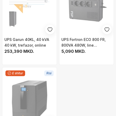
UPS Garun 40KL, 40 kVA
UPS Fortron ECO 800 FR,
40 kW, trefazor, online
800VA 480W, line
253,390 MKD.
interactive, i zi
5,090 MKD.
E shitur
Risi