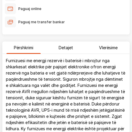
Paguaj online
Paguaj me transfer bankar
Përshkrimi
Detajet
Vlerësime
Furnizuesi me energji rezervë i baterisë i mbrojtur nga
shkarkesat elektrike për pajisjet elektronike ofron energji
rezervë nga bateria e vet gjatë ndërprerjeve dhe luhatjeve të
paqëndrueshme të tensionit. Siguron mbrojtje nga dëmtimet
e shkaktuara nga valët dhe goditjet. Furnizuesi me energji
rezervë AVR rregullon ndjeshëm luhatjet e paqëndrueshme të
tensionit, duke siguruar kështu furnizim të sigurt të energjisë
pa nevojën e kalimit në energjinë e baterisë. Duke përdorur
teknologjinë AVR, UPS-i mund të rrisë ndjeshëm jetëgjatësinë
e pajisjeve, bllokimin e kujtesës dhe prishjet e sistemit. Zgjat
ndjeshëm efikasitetin dhe jetën e baterisë së pajisjeve të
lidhura. Ky furnizues me energji elektrike është projektuar për