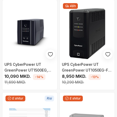
48h
UPS CyberPower UT
UPS CyberPower UT
GreenPower UT1500EG,
GreenPower UT1050EG-FR,
1500VA/900W, USB, priza
10,090 MKD.
1050VA / 630W
8,950 MKD.
-14%
-13%
SHUKO
11,690 MKD.
10,290 MKD.
E shitur
Risi
E shitur