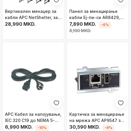
Вертикален менаџер за
Панел за менаџирање
кабли APC NetShelter, за
кабли Еј-пи-си AR8429,
кабинети rack, црн
28,990 MKD.
1U, за рек кабинет, црн
7,890 MKD.
-4%
8,190 MKD.
APC Кабел за напојување,
Картичка за менаџирање
IEC 320 C19 до NEMA 5-
на мрежа APC AP9547 за
15P, 2.5 m (8 ft)
6,990 MKD.
УПС, за Easy UPS 3-фазен,
30,590 MKD.
-10%
-9%