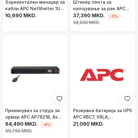
Хоризонтален менаџер за
Штекер лента за
кабли APC NetShelter 1U,
напојување за рак APC
со капак, црн
10,690 MKD.
AP7553, PDU basic 32A
37,390 MKD.
-3%
230V, 20x C13 4x C19, црна
38,590 MKD.
Прекинувач за струја за
Резервна батерија за UPS
ормар APC AP7821B, 8x
APC RBC7, VRLA,
C13, 16A, црн
64,490 MKD.
затворена оловна
21,090 MKD.
-8%
69,790 MKD.