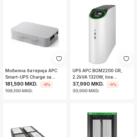
Мобилна батерија APC
UPS APC BGM2200 GR,
Smart-UPS Charge за
2.2kVA 1320W, line
Microsoft Surface Hub 2,
181,590 MKD.
interactive, бел
37,990 MKD.
-8%
-5%
за UPS, црна
198,190 MKD.
39,990 MKD.