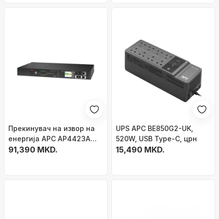
Прекинувач на извор на
UPS APC BE850G2-UK,
енергија APC AP4423A
520W, USB Type-C, црн
Rack ATS, 230V, 16A, влез
91,390 MKD.
15,490 MKD.
C20, 8x C13 1x C19