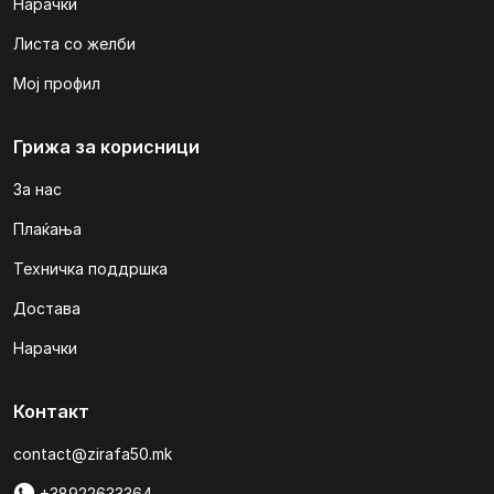
Нарачки
Листа со желби
Мој профил
Грижа за корисници
За нас
Плаќања
Техничка поддршка
Достава
Нарачки
Контакт
contact@zirafa50.mk
+38922633364