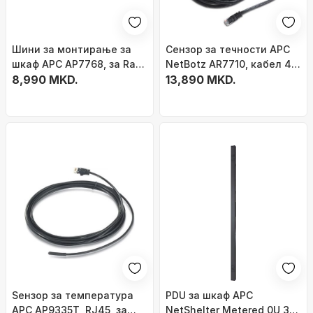
Шини за монтирање за
Сензор за течности APC
шкаф APC AP7768, за Rack
NetBotz AR7710, кабел 4,6
ATS, метални
8,990 MKD.
м
13,890 MKD.
Sензор за температура
PDU за шкаф APC
APC AP9335T, RJ45, за
NetShelter Metered 0U 3-