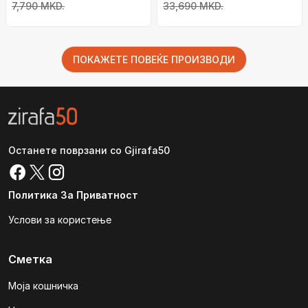
црна
7,790 MKD.
33,690 MKD.
ПОКАЖЕТЕ ПОВЕЌЕ ПРОИЗВОДИ
Останете поврзани со Gjirafa50
Политика За Приватност
Услови за користење
Сметка
Моја кошничка