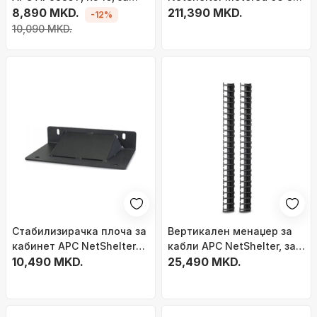
NetBotz
8,890 MKD.
фазен, 22kW 230V 32A,
211,390 MKD.
-12%
30x C13 12x C19, црн
10,090 MKD.
Стабилизирачка плоча за
Вертикален менаџер за
кабинет APC NetShelter
кабли APC NetShelter, за
SX, 600mm, 750mm, црна
10,490 MKD.
кабинети и полици, црн
25,490 MKD.