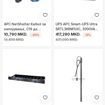
APC NetShelter Кабел за
UPS APC Smart-UPS Ultra
напојување, C19 до
SRTL3KRM1UIC, 3000VA
IEC309 16A, 2.5 m
10,790 MKD.
3000W, литиум-јонска
417,290 MKD.
-20%
-3%
батерија, сива
13,490 MKD.
431,090 MKD.