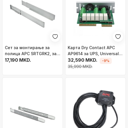
Сет за монтирање за
Kарта Dry Contact APC
полица APC SRTGRK2, за
AP9614 за UPS, Universal
Smart UPS RT, 19\",
17,190 MKD.
I/O, micro USB
32,590 MKD.
-9%
сребрена
35,990 MKD.