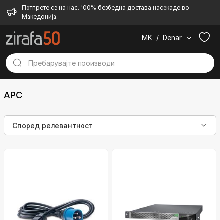
Потпрете се на нас. 100% безбедна достава насекаде во
Македонија.
MK
/
Denar
APC