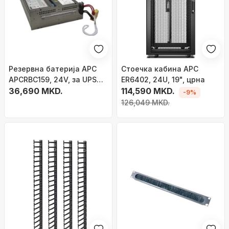
Резервна батерија APC
Стоечка кабина APC
APCRBC159, 24V, за UPS
ER6402, 24U, 19", црна
APC
36,690 MKD.
114,590 MKD.
-9%
126,049 MKD.