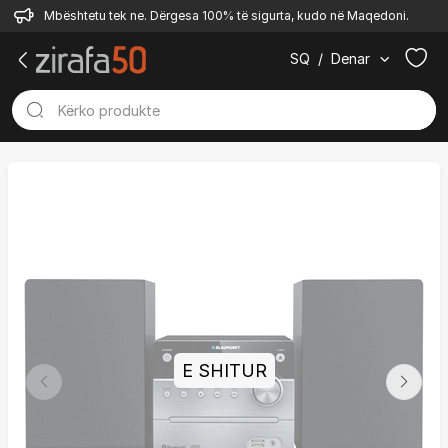
Mbështetu tek ne. Dërgesa 100% të sigurta, kudo në Maqedoni.
SQ
/
Denar
E SHITUR