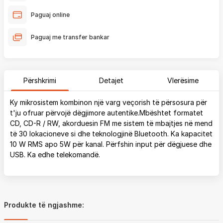
Paguaj online
Paguaj me transfer bankar
Përshkrimi
Detajet
Vlerësime
Ky mikrosistem kombinon një varg veçorish të përsosura për
t'ju ofruar përvojë dëgjimore autentike.Mbështet formatet
CD, CD-R / RW, akorduesin FM me sistem të mbajtjes në mend
të 30 lokacioneve si dhe teknologjinë Bluetooth. Ka kapacitet
10 W RMS apo 5W për kanal. Përfshin input për dëgjuese dhe
USB. Ka edhe telekomandë.
Produkte të ngjashme: