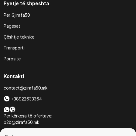
Pyetje të shpeshta
Për Gjirafa50
Pagesat
Çështje teknike
Transporti
Porositë
Kontakti
contact@zirafa50.mk
+38922633364
Për kërkesa të ofertave:
b2b@zirafa50.mk
Jadranska Magistrala No. 86, Skopje, North Macedonia