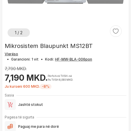
1 / 2
Mikrosistem Blaupunkt MS12BT
Vlerëso
•
Garancioni:
1 vit
•
Kodi:
7,790 MKD.
7,190 MKD.
Përfshirë TVSH-në
Pa TVSH 6,093 MKD.
Ju kurseni 600 MKD.
-8%
Sasia
Jashtë stokut
Pagesa të sigurta
Paguaj me para në dorë