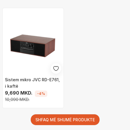
Sistem mikro JVC RD-E761,
i kaftë
9,690 MKD.
-4%
10,090 MKD.
SHFAQ MË SHUMË PRODUKTE