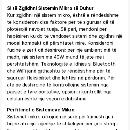
Si të Zgjidhni Sistemin Mikro të Duhur
Kur zgjidhni një sistem mikro, është e rëndësishme
të konsideroni disa faktorë për të siguruar që të
plotësojë nevojat tuaja. Së pari, mendoni për
hapësirën ku do të vendoset sistemi dhe zgjidhni një
model kompakt që përshtatet mirë. Konsideroni
fuqinë e zërit që dëshironi; për një ambient më të
madh, një sistem me 40W mund të jetë më i
përshtatshëm. Teknologjitë e lidhjes si Bluetooth
dhe WiFi janë gjithashtu të rëndësishme për të
siguruar fleksibilitet dhe lehtësi në përdorim. Për
ata që dëshirojnë të kontrollojnë sistemin nga
pajisjet e tyre portative, opsioni i kontrollit nga
celulari është një veçori e dobishme.
Përfitimet e Sistemeve Mikro
Sistemet mikro ofrojnë një sërë përfitimesh që i
bëjnë ato një zgjedhje të shkëlqyer për çdo shtëpi.