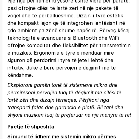
Një nga përfitimet kryesore është vlera për paratë,
pasi ofrojnë cilësi të lartë zëri në një paketë të
vogël dhe të përballueshme. Dizajni i tyre estetik
dhe kompakt lejon që të integrohen lehtësisht në
çdo ambient pa zënë shumë hapësirë. Përveç kësaj,
teknologjitë e avancuara si Bluetooth dhe WiFi
ofrojnë komoditet dhe fleksibilitet për transmetimin
e muzikës. Ergonomia e tyre e menduar mirë
siguron që përdorimi i tyre të jetë i lehtë dhe
intuitiv, duke e bërë përvojën e dëgjimit më të
këndshme.
Eksploroni gamën tonë të sistemeve mikro dhe
përmirësoni përvojën tuaj të dëgjimit me cilësi të
lartë zëri dhe dizajn tërheqës. Përfitoni nga
transporti falas dhe garancia e plotë.
Bli tani
dhe
shijoni muzikën tuaj të preferuar në një mënyrë të re!
Pyetje të shpeshta
Si mund të lidhem me sistemin mikro përmes