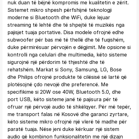
nuk duan të bëjnë kompromis me kualitetin e zërit.
Sistemet mikro shpesh përfshijnë teknologji
moderne si Bluetooth dhe WiFi, duke lejuar
streaming të lehtë dhe të shpejtë të muzikës nga
pajisjet tuaja portative. Disa modele ofrojnë edhe
subwoofer për bas më të thellë dhe të fuqishëm,
duke përmirësuar përvojën e dëgjimit. Me opsione si
kontrolli nga celulari dhe multimedia, këto sisteme
sigurojnë një përdorim të thjeshtë dhe të
rehatshëm. Markat si Sony, Samsung, LG, Bose
dhe Philips ofrojnë produkte të cilësisë së lartë që
plotësojnë çdo nevojë dhe preferencë. Me
specifikime si 20W ose 40W, Bluetooth 5.0, dhe
port USB, këto sisteme janë të pajisura për të
ofruar një përvojë audio të shkëlqyer. Për më tepër,
me transport falas në Kosovë dhe garanci zyrtare,
këto sisteme mikro ofrojnë një vlerë të madhe për
paratë tuaja. Nëse jeni duke kërkuar një sistem
audio që kombinon funksionalitetin me një dizajn