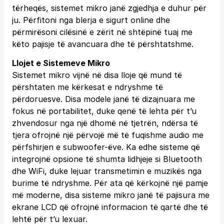
tërheqës, sistemet mikro janë zgjedhja e duhur për
ju. Përfitoni nga blerja e sigurt online dhe
përmirësoni cilësinë e zërit në shtëpinë tuaj me
këto pajisje të avancuara dhe të përshtatshme.
Llojet e Sistemeve Mikro
Sistemet mikro vijnë në disa lloje që mund të
përshtaten me kërkesat e ndryshme të
përdoruesve. Disa modele janë të dizajnuara me
fokus në portabilitet, duke qenë të lehta për t’u
zhvendosur nga një dhomë në tjetrën, ndërsa të
tjera ofrojnë një përvojë më të fuqishme audio me
përfshirjen e subwoofer-ëve. Ka edhe sisteme që
integrojnë opsione të shumta lidhjeje si Bluetooth
dhe WiFi, duke lejuar transmetimin e muzikës nga
burime të ndryshme. Për ata që kërkojnë një pamje
më moderne, disa sisteme mikro janë të pajisura me
ekrane LCD që ofrojnë informacion të qartë dhe të
lehtë për t’u lexuar.