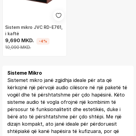
Sistem mikro JVC RD-E761,
i kaftë
9,690 MKD.
-4%
10,090 MKD.
Sisteme Mikro
Sistemet mikro janë zgjidhja ideale për ata që
kërkojnë një përvojë audio cilësore në një paketë të
vogël dhe të përshtatshme për çdo hapësirë. Këto
sisteme audio të vogla ofrojnë një kombinim të
përsosur të funksionalitetit dhe estetikës, duke i
bërë ato të përshtatshme për çdo shtëpi. Me një
dizajn kompakt, ato janë ideale për përdoruesit
shtëpiakë që kanë hapësira të kufizuara, por që